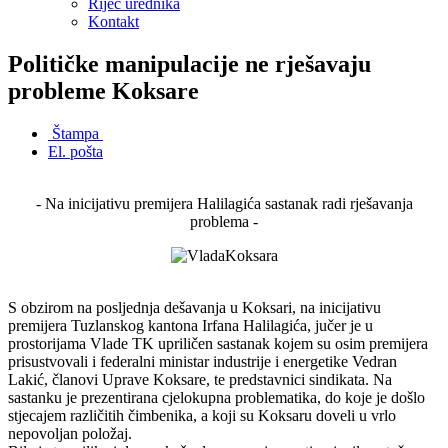
Riječ urednika
Kontakt
Političke manipulacije ne rješavaju
probleme Koksare
Štampa
El. pošta
- Na inicijativu premijera Halilagića sastanak radi rješavanja
problema -
S obzirom na posljednja dešavanja u Koksari, na inicijativu
premijera Tuzlanskog kantona Irfana Halilagića, jučer je u
prostorijama Vlade TK upriličen sastanak kojem su osim premijera
prisustvovali i federalni ministar industrije i energetike Vedran
Lakić, članovi Uprave Koksare, te predstavnici sindikata. Na
sastanku je prezentirana cjelokupna problematika, do koje je došlo
stjecajem različitih čimbenika, a koji su Koksaru doveli u vrlo
nepovoljan položaj.