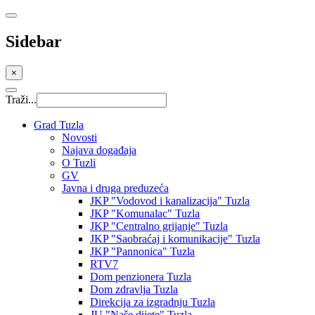
Sidebar
×
Traži...
Grad Tuzla
Novosti
Najava događaja
O Tuzli
GV
Javna i druga preduzeća
JKP "Vodovod i kanalizacija" Tuzla
JKP "Komunalac" Tuzla
JKP "Centralno grijanje" Tuzla
JKP "Saobraćaj i komunikacije" Tuzla
JKP "Pannonica" Tuzla
RTV7
Dom penzionera Tuzla
Dom zdravlja Tuzla
Direkcija za izgradnju Tuzla
JU "Naše dijete" Tuzla