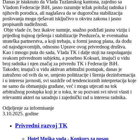
Danas je istaknuto da Vlada Tuzlanskog kantona, zajedno sa
Vladom Federacije BiH, jasno razumije težak položaj radnika i
njihovih porodica, ali naglašava da se dugoročna stabilizacija
poslovanja mogu rješavati isključivo u okviru zakona i jasno
propisanih nadležnosti.
Obje vlade će, bez ikakve sumnje, snažno podržati jasnu viziju i
prijedlog trajnog rješenja i stabilizacije Preduzeća, te eventualna
strateška partnerstva, a koji trebaju, u formi jasnog plana, da dođu
od najodgovornijih, odnosno Uprave ovog privrednog društva.
Kao i mnogo puta do sada, Vlada TK i dalje stoji na raspolaganju
svakom privrednom subjektu, a posebno Koksari, imajući u vidu
broj radnika i njen značaj za privredu TK i Federacije BiH.
Također, imajući u vidu aktivan arbitražni postupak, danas je
zatraženo od svih da se, umjesto politizacije i širenja dezinformacija
i u interesu javnosti, svi suzdrže od tendencioznih interpretacija koje
ne samo da obmanjuju građane, već i mogu utjecati na tok
arbitražnog postupka koji je u toku, te su pozvani svi nivoi vlasti i
relevantni akteri na saradnju i zajednički rad u interesu radnika.
Odjeljenje za informisanje
3.10.2025. godine
Privredni razvoj TK
Hotel Muška voda - Konkurs za posao