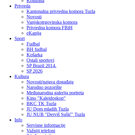
Kolumna
Privreda
Kantonalna privredna komora Tuzla
Novosti
Vanjskotrgovinska komora
Privredna komora FBiH
eKapija
Sport
Fudbal
BH fudbal
Košarka
Ostali sportovi
SP Brazil 2014.
SP 2026
Kultura
Novosti/najava događaja
Narodno pozorište
Međunarodna galerija portreta
Kino "Kaleidoskop"
BKC TK Tuzla
JU Dom mladih Tuzla
JU NUB "Derviš Sušić" Tuzla
Info
Servisne informacije
Važniji telefoni