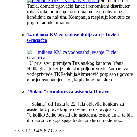
Piemonte d.o.o.
Tuzla, domaći trgovački lanac i renomirani distributer
roba široke potrošnje traži dinamične i motivirane
kandidata za naš tim. Kompanija raspisuje konkurs za
prijem radnika u radni...
14 miliona KM za vodosnabdijevanje Tuzle i
Gradačca
U prisustvu premijera Tuzlanskog kantona Irfana
Halilagića jučer je ministar poljoprivrede, šumarstva i
vodoprivrede TKFedahijaAhmetović potpisao ugovore
o prijenosu namjenskog kapitalnog transfera...
"Solana": Konkurs za asistenta Uprave
"Solana" dd Tuzla je 22. jula objavila konkurs za
asistenta Uprave koji je otvoren do 7. avgusta:
"Ukoliko želite postati dio našeg uspješnog tima, te biti
dio porodice koja spaja tradicionalno i moderno,...
<<
<
1
2
3
4
5
6
7
8
>
>>