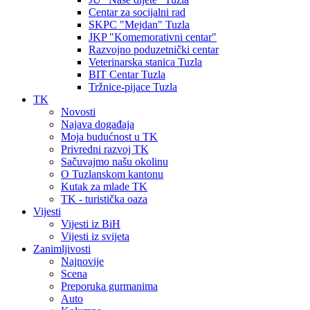
Centar za socijalni rad
SKPC "Mejdan" Tuzla
JKP "Komemorativni centar"
Razvojno poduzetnički centar
Veterinarska stanica Tuzla
BIT Centar Tuzla
Tržnice-pijace Tuzla
TK
Novosti
Najava događaja
Moja budućnost u TK
Privredni razvoj TK
Sačuvajmo našu okolinu
O Tuzlanskom kantonu
Kutak za mlade TK
TK - turistička oaza
Vijesti
Vijesti iz BiH
Vijesti iz svijeta
Zanimljivosti
Najnovije
Scena
Preporuka gurmanima
Auto