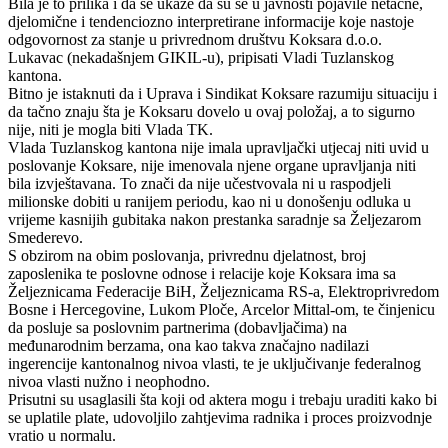
Bila je to prilika i da se ukaže da su se u javnosti pojavile netačne,
djelomične i tendenciozno interpretirane informacije koje nastoje
odgovornost za stanje u privrednom društvu Koksara d.o.o.
Lukavac (nekadašnjem GIKIL-u), pripisati Vladi Tuzlanskog
kantona.
Bitno je istaknuti da i Uprava i Sindikat Koksare razumiju situaciju i
da tačno znaju šta je Koksaru dovelo u ovaj položaj, a to sigurno
nije, niti je mogla biti Vlada TK.
Vlada Tuzlanskog kantona nije imala upravljački utjecaj niti uvid u
poslovanje Koksare, nije imenovala njene organe upravljanja niti
bila izvještavana. To znači da nije učestvovala ni u raspodjeli
milionske dobiti u ranijem periodu, kao ni u donošenju odluka u
vrijeme kasnijih gubitaka nakon prestanka saradnje sa Željezarom
Smederevo.
S obzirom na obim poslovanja, privrednu djelatnost, broj
zaposlenika te poslovne odnose i relacije koje Koksara ima sa
Željeznicama Federacije BiH, Željeznicama RS-a, Elektroprivredom
Bosne i Hercegovine, Lukom Ploče, Arcelor Mittal-om, te činjenicu
da posluje sa poslovnim partnerima (dobavljačima) na
međunarodnim berzama, ona kao takva značajno nadilazi
ingerencije kantonalnog nivoa vlasti, te je uključivanje federalnog
nivoa vlasti nužno i neophodno.
Prisutni su usaglasili šta koji od aktera mogu i trebaju uraditi kako bi
se uplatile plate, udovoljilo zahtjevima radnika i proces proizvodnje
vratio u normalu.