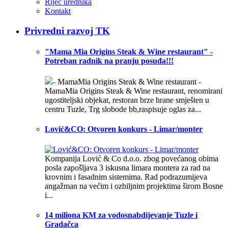
Riječ urednika
Kontakt
Privredni razvoj TK
"Mama Mia Origins Steak & Wine restaurant" -
Potreban radnik na pranju posuđa!!!
- MamaMia Origins Steak & Wine restaurant -
MamaMia Origins Steak & Wine restaurant, renomirani
ugostiteljski objekat, restoran brze hrane smješten u
centru Tuzle, Trg slobode bb,raspisuje oglas za...
Lović&CO: Otvoren konkurs - Limar/monter
Kompanija Lović & Co d.o.o. zbog povećanog obima
posla zapošljava 3 iskusna limara montera za rad na
krovnim i fasadnim sistemima. Rad podrazumijeva
angažman na većim i ozbiljnim projektima širom Bosne
i...
14 miliona KM za vodosnabdijevanje Tuzle i
Gradačca