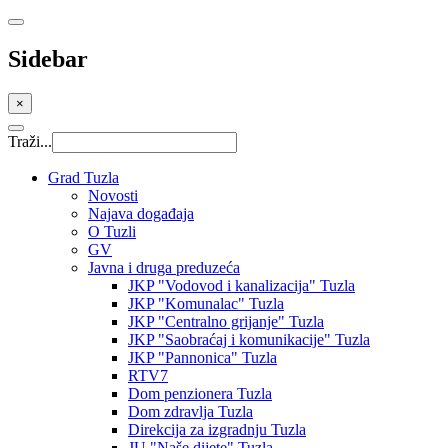
Sidebar
×
Traži...
Grad Tuzla
Novosti
Najava događaja
O Tuzli
GV
Javna i druga preduzeća
JKP "Vodovod i kanalizacija" Tuzla
JKP "Komunalac" Tuzla
JKP "Centralno grijanje" Tuzla
JKP "Saobraćaj i komunikacije" Tuzla
JKP "Pannonica" Tuzla
RTV7
Dom penzionera Tuzla
Dom zdravlja Tuzla
Direkcija za izgradnju Tuzla
JU "Naše dijete" Tuzla