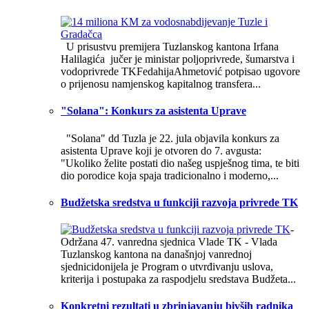
U prisustvu premijera Tuzlanskog kantona Irfana
Halilagića jučer je ministar poljoprivrede, šumarstva i
vodoprivrede TKFedahijaAhmetović potpisao ugovore
o prijenosu namjenskog kapitalnog transfera...
"Solana": Konkurs za asistenta Uprave
"Solana" dd Tuzla je 22. jula objavila konkurs za
asistenta Uprave koji je otvoren do 7. avgusta:
"Ukoliko želite postati dio našeg uspješnog tima, te biti
dio porodice koja spaja tradicionalno i moderno,...
Budžetska sredstva u funkciji razvoja privrede TK
-
Održana 47. vanredna sjednica Vlade TK - Vlada
Tuzlanskog kantona na današnjoj vanrednoj
sjednicidonijela je Program o utvrđivanju uslova,
kriterija i postupaka za raspodjelu sredstava Budžeta...
Konkretni rezultati u zbrinjavanju bivših radnika