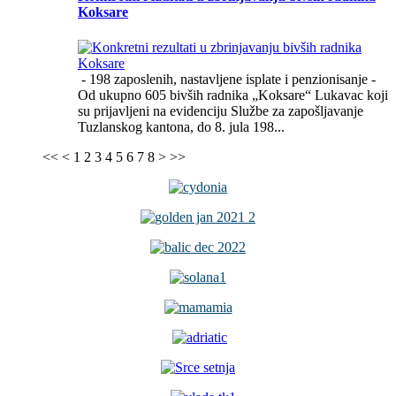
Koksare
- 198 zaposlenih, nastavljene isplate i penzionisanje -
Od ukupno 605 bivših radnika „Koksare“ Lukavac koji
su prijavljeni na evidenciju Službe za zapošljavanje
Tuzlanskog kantona, do 8. jula 198...
<<
<
1
2
3
4
5
6
7
8
>
>>