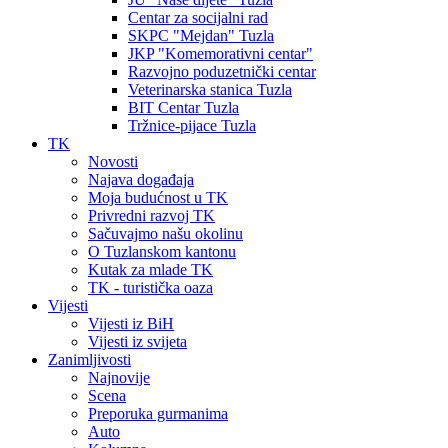
Centar za socijalni rad
SKPC "Mejdan" Tuzla
JKP "Komemorativni centar"
Razvojno poduzetnički centar
Veterinarska stanica Tuzla
BIT Centar Tuzla
Tržnice-pijace Tuzla
TK
Novosti
Najava događaja
Moja budućnost u TK
Privredni razvoj TK
Sačuvajmo našu okolinu
O Tuzlanskom kantonu
Kutak za mlade TK
TK - turistička oaza
Vijesti
Vijesti iz BiH
Vijesti iz svijeta
Zanimljivosti
Najnovije
Scena
Preporuka gurmanima
Auto