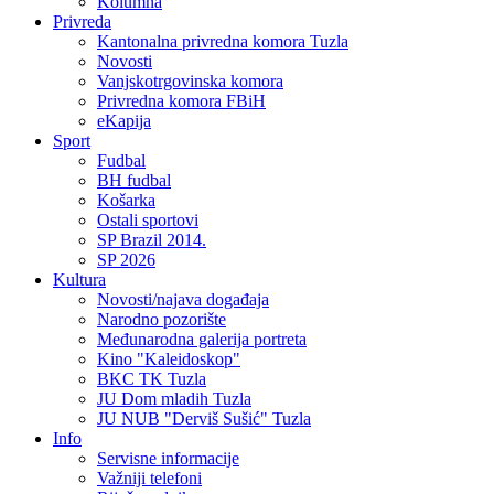
Kolumna
Privreda
Kantonalna privredna komora Tuzla
Novosti
Vanjskotrgovinska komora
Privredna komora FBiH
eKapija
Sport
Fudbal
BH fudbal
Košarka
Ostali sportovi
SP Brazil 2014.
SP 2026
Kultura
Novosti/najava događaja
Narodno pozorište
Međunarodna galerija portreta
Kino "Kaleidoskop"
BKC TK Tuzla
JU Dom mladih Tuzla
JU NUB "Derviš Sušić" Tuzla
Info
Servisne informacije
Važniji telefoni