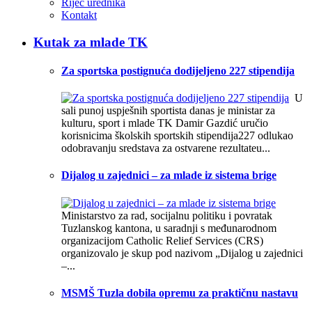
Riječ urednika
Kontakt
Kutak za mlade TK
Za sportska postignuća dodijeljeno 227 stipendija
U
sali punoj uspješnih sportista danas je ministar za
kulturu, sport i mlade TK Damir Gazdić uručio
korisnicima školskih sportskih stipendija227 odlukao
odobravanju sredstava za ostvarene rezultateu...
Dijalog u zajednici – za mlade iz sistema brige
Ministarstvo za rad, socijalnu politiku i povratak
Tuzlanskog kantona, u saradnji s međunarodnom
organizacijom Catholic Relief Services (CRS)
organizovalo je skup pod nazivom „Dijalog u zajednici
–...
MSMŠ Tuzla dobila opremu za praktičnu nastavu