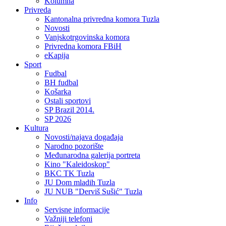
Kolumna
Privreda
Kantonalna privredna komora Tuzla
Novosti
Vanjskotrgovinska komora
Privredna komora FBiH
eKapija
Sport
Fudbal
BH fudbal
Košarka
Ostali sportovi
SP Brazil 2014.
SP 2026
Kultura
Novosti/najava događaja
Narodno pozorište
Međunarodna galerija portreta
Kino "Kaleidoskop"
BKC TK Tuzla
JU Dom mladih Tuzla
JU NUB "Derviš Sušić" Tuzla
Info
Servisne informacije
Važniji telefoni