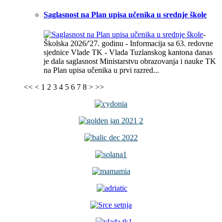
Saglasnost na Plan upisa učenika u srednje škole
-
Školska 2026/'27. godinu - Informacija sa 63. redovne
sjednice Vlade TK - Vlada Tuzlanskog kantona danas
je dala saglasnost Ministarstvu obrazovanja i nauke TK
na Plan upisa učenika u prvi razred...
<<
<
1
2
3
4
5
6
7
8
>
>>