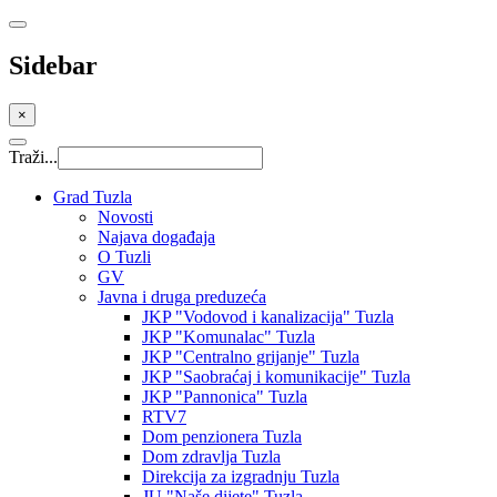
Sidebar
×
Traži...
Grad Tuzla
Novosti
Najava događaja
O Tuzli
GV
Javna i druga preduzeća
JKP "Vodovod i kanalizacija" Tuzla
JKP "Komunalac" Tuzla
JKP "Centralno grijanje" Tuzla
JKP "Saobraćaj i komunikacije" Tuzla
JKP "Pannonica" Tuzla
RTV7
Dom penzionera Tuzla
Dom zdravlja Tuzla
Direkcija za izgradnju Tuzla
JU "Naše dijete" Tuzla