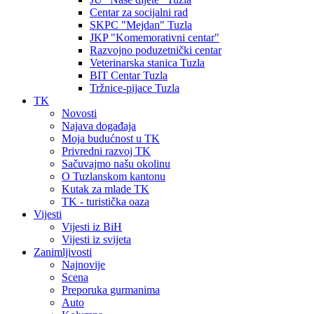
Centar za socijalni rad
SKPC "Mejdan" Tuzla
JKP "Komemorativni centar"
Razvojno poduzetnički centar
Veterinarska stanica Tuzla
BIT Centar Tuzla
Tržnice-pijace Tuzla
TK
Novosti
Najava događaja
Moja budućnost u TK
Privredni razvoj TK
Sačuvajmo našu okolinu
O Tuzlanskom kantonu
Kutak za mlade TK
TK - turistička oaza
Vijesti
Vijesti iz BiH
Vijesti iz svijeta
Zanimljivosti
Najnovije
Scena
Preporuka gurmanima
Auto