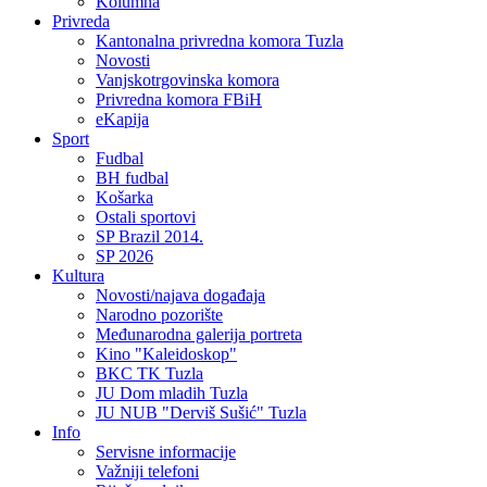
Kolumna
Privreda
Kantonalna privredna komora Tuzla
Novosti
Vanjskotrgovinska komora
Privredna komora FBiH
eKapija
Sport
Fudbal
BH fudbal
Košarka
Ostali sportovi
SP Brazil 2014.
SP 2026
Kultura
Novosti/najava događaja
Narodno pozorište
Međunarodna galerija portreta
Kino "Kaleidoskop"
BKC TK Tuzla
JU Dom mladih Tuzla
JU NUB "Derviš Sušić" Tuzla
Info
Servisne informacije
Važniji telefoni