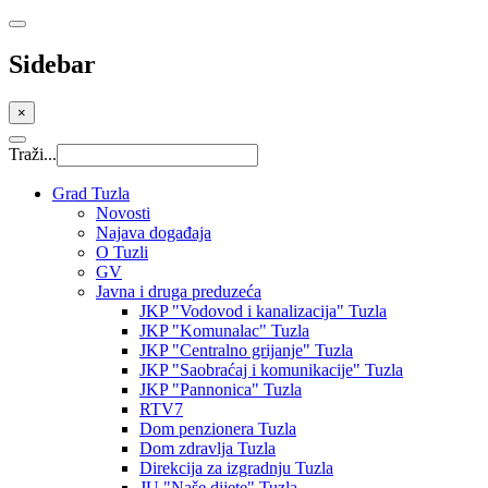
Sidebar
×
Traži...
Grad Tuzla
Novosti
Najava događaja
O Tuzli
GV
Javna i druga preduzeća
JKP "Vodovod i kanalizacija" Tuzla
JKP "Komunalac" Tuzla
JKP "Centralno grijanje" Tuzla
JKP "Saobraćaj i komunikacije" Tuzla
JKP "Pannonica" Tuzla
RTV7
Dom penzionera Tuzla
Dom zdravlja Tuzla
Direkcija za izgradnju Tuzla
JU "Naše dijete" Tuzla