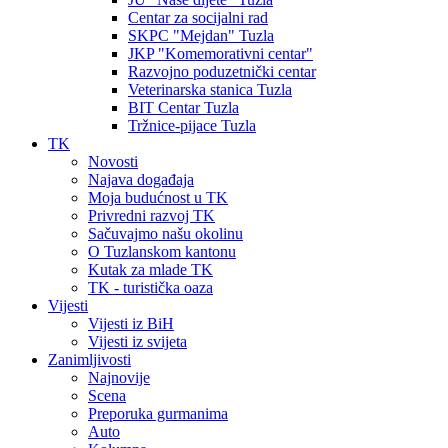
Centar za socijalni rad
SKPC "Mejdan" Tuzla
JKP "Komemorativni centar"
Razvojno poduzetnički centar
Veterinarska stanica Tuzla
BIT Centar Tuzla
Tržnice-pijace Tuzla
TK
Novosti
Najava događaja
Moja budućnost u TK
Privredni razvoj TK
Sačuvajmo našu okolinu
O Tuzlanskom kantonu
Kutak za mlade TK
TK - turistička oaza
Vijesti
Vijesti iz BiH
Vijesti iz svijeta
Zanimljivosti
Najnovije
Scena
Preporuka gurmanima
Auto