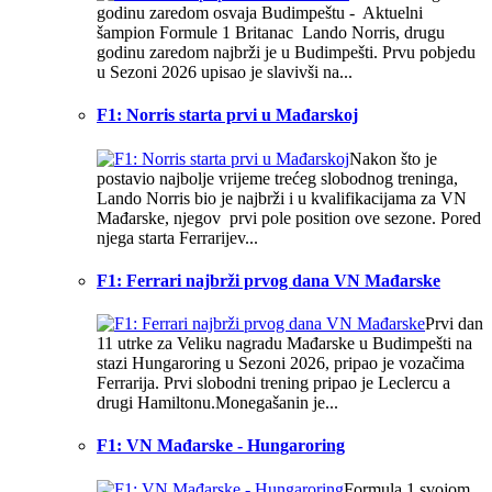
godinu zaredom osvaja Budimpeštu - Aktuelni
šampion Formule 1 Britanac Lando Norris, drugu
godinu zaredom najbrži je u Budimpešti. Prvu pobjedu
u Sezoni 2026 upisao je slavivši na...
F1: Norris starta prvi u Mađarskoj
Nakon što je
postavio najbolje vrijeme trećeg slobodnog treninga,
Lando Norris bio je najbrži i u kvalifikacijama za VN
Mađarske, njegov prvi pole position ove sezone. Pored
njega starta Ferrarijev...
F1: Ferrari najbrži prvog dana VN Mađarske
Prvi dan
11 utrke za Veliku nagradu Mađarske u Budimpešti na
stazi Hungaroring u Sezoni 2026, pripao je vozačima
Ferrarija. Prvi slobodni trening pripao je Leclercu a
drugi Hamiltonu.Monegašanin je...
F1: VN Mađarske - Hungaroring
Formula 1 svojom