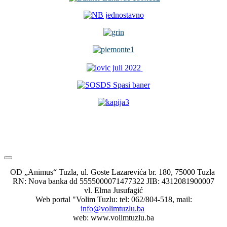
OD „Animus“ Tuzla, ul. Goste Lazarevića br. 180, 75000 Tuzla
RN: Nova banka dd 5555000071477322 JIB: 4312081900007
vl. Elma Jusufagić
Web portal "Volim Tuzlu: tel: 062/804-518, mail:
info@volimtuzlu.ba
web: www.volimtuzlu.ba