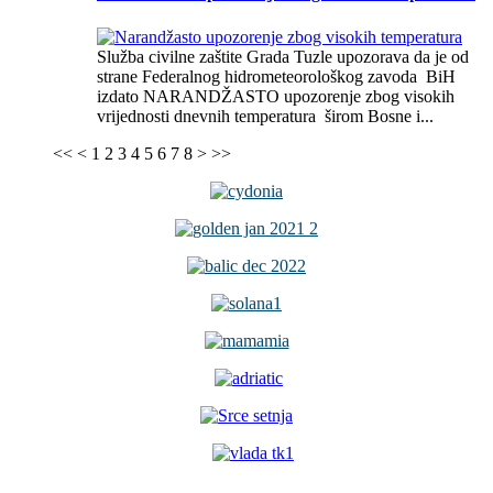
Služba civilne zaštite Grada Tuzle upozorava da je od
strane Federalnog hidrometeorološkog zavoda BiH
izdato NARANDŽASTO upozorenje zbog visokih
vrijednosti dnevnih temperatura širom Bosne i...
<<
<
1
2
3
4
5
6
7
8
>
>>