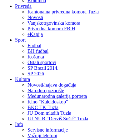
Kolumna
Privreda
Kantonalna privredna komora Tuzla
Novosti
Vanjskotrgovinska komora
Privredna komora FBiH
eKapija
Sport
Fudbal
BH fudbal
Košarka
Ostali sportovi
SP Brazil 2014.
SP 2026
Kultura
Novosti/najava događaja
Narodno pozorište
Međunarodna galerija portreta
Kino "Kaleidoskop"
BKC TK Tuzla
JU Dom mladih Tuzla
JU NUB "Derviš Sušić" Tuzla
Info
Servisne informacije
Važniji telefoni