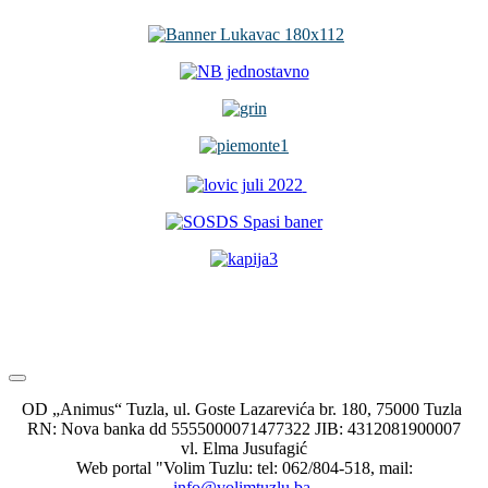
OD „Animus“ Tuzla, ul. Goste Lazarevića br. 180, 75000 Tuzla
RN: Nova banka dd 5555000071477322 JIB: 4312081900007
vl. Elma Jusufagić
Web portal "Volim Tuzlu: tel: 062/804-518, mail:
info@volimtuzlu.ba