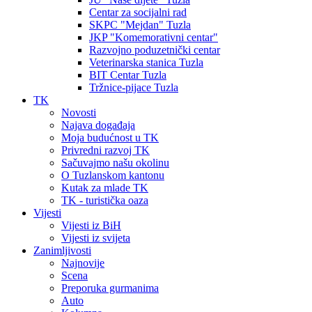
Centar za socijalni rad
SKPC "Mejdan" Tuzla
JKP "Komemorativni centar"
Razvojno poduzetnički centar
Veterinarska stanica Tuzla
BIT Centar Tuzla
Tržnice-pijace Tuzla
TK
Novosti
Najava događaja
Moja budućnost u TK
Privredni razvoj TK
Sačuvajmo našu okolinu
O Tuzlanskom kantonu
Kutak za mlade TK
TK - turistička oaza
Vijesti
Vijesti iz BiH
Vijesti iz svijeta
Zanimljivosti
Najnovije
Scena
Preporuka gurmanima
Auto