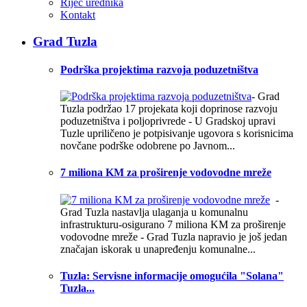
Riječ urednika
Kontakt
Grad Tuzla
Podrška projektima razvoja poduzetništva
- Grad
Tuzla podržao 17 projekata koji doprinose razvoju
poduzetništva i poljoprivrede - U Gradskoj upravi
Tuzle upriličeno je potpisivanje ugovora s korisnicima
novčane podrške odobrene po Javnom...
7 miliona KM za proširenje vodovodne mreže
-
Grad Tuzla nastavlja ulaganja u komunalnu
infrastrukturu-osigurano 7 miliona KM za proširenje
vodovodne mreže - Grad Tuzla napravio je još jedan
značajan iskorak u unapređenju komunalne...
Tuzla: Servisne informacije omogućila "Solana"
Tuzla...