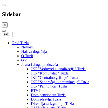
Sidebar
×
Traži...
Grad Tuzla
Novosti
Najava događaja
O Tuzli
GV
Javna i druga preduzeća
JKP "Vodovod i kanalizacija" Tuzla
JKP "Komunalac" Tuzla
JKP "Centralno grijanje" Tuzla
JKP "Saobraćaj i komunikacije" Tuzla
JKP "Pannonica" Tuzla
RTV7
Dom penzionera Tuzla
Dom zdravlja Tuzla
Direkcija za izgradnju Tuzla
JU "Naše dijete" Tuzla