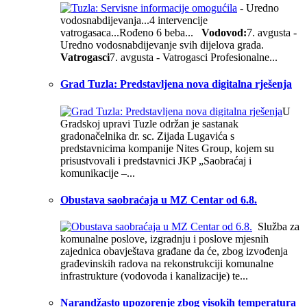
- Uredno
vodosnabdijevanja...4 intervencije
vatrogasaca...Rođeno 6 beba...
Vodovod:
7. avgusta -
Uredno vodosnabdijevanje svih dijelova grada.
Vatrogasci
7. avgusta - Vatrogasci Profesionalne...
Grad Tuzla: Predstavljena nova digitalna rješenja
U
Gradskoj upravi Tuzle održan je sastanak
gradonačelnika dr. sc. Zijada Lugavića s
predstavnicima kompanije Nites Group, kojem su
prisustvovali i predstavnici JKP „Saobraćaj i
komunikacije –...
Obustava saobraćaja u MZ Centar od 6.8.
Služba za
komunalne poslove, izgradnju i poslove mjesnih
zajednica obavještava građane da će, zbog izvođenja
građevinskih radova na rekonstrukciji komunalne
infrastrukture (vodovoda i kanalizacije) te...
Narandžasto upozorenje zbog visokih temperatura