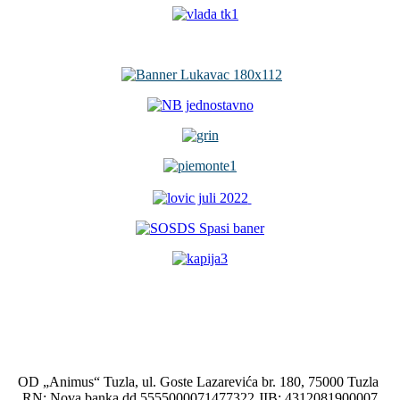
OD „Animus“ Tuzla, ul. Goste Lazarevića br. 180, 75000 Tuzla
RN: Nova banka dd 5555000071477322 JIB: 4312081900007