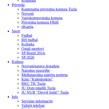
Kolumna
Privreda
Kantonalna privredna komora Tuzla
Novosti
Vanjskotrgovinska komora
Privredna komora FBiH
eKapija
Sport
Fudbal
BH fudbal
Košarka
Ostali sportovi
SP Brazil 2014.
SP 2026
Kultura
Novosti/najava događaja
Narodno pozorište
Međunarodna galerija portreta
Kino "Kaleidoskop"
BKC TK Tuzla
JU Dom mladih Tuzla
JU NUB "Derviš Sušić" Tuzla
Info
Servisne informacije
Važniji telefoni