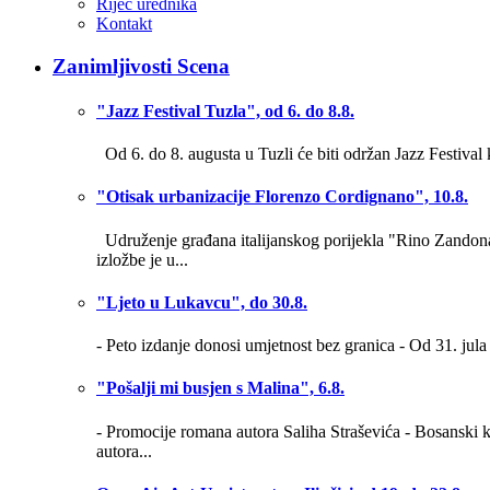
Riječ urednika
Kontakt
Zanimljivosti Scena
"Jazz Festival Tuzla", od 6. do 8.8.
Od 6. do 8. augusta u Tuzli će biti održan Jazz Festival
"Otisak urbanizacije Florenzo Cordignano", 10.8.
Udruženje građana italijanskog porijekla "Rino Zandona
izložbe je u...
"Ljeto u Lukavcu", do 30.8.
- Peto izdanje donosi umjetnost bez granica - Od 31. jula
"Pošalji mi busjen s Malina", 6.8.
- Promocije romana autora Saliha Straševića - Bosanski k
autora...