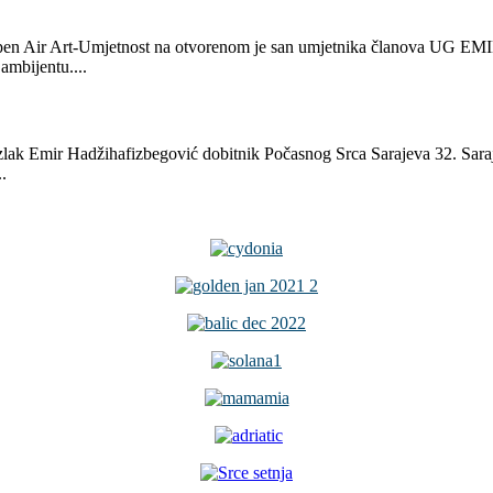
n Air Art-Umjetnost na otvorenom je san umjetnika članova UG EMIN
ambijentu....
zlak Emir Hadžihafizbegović dobitnik Počasnog Srca Sarajeva 32. Sarajev
.