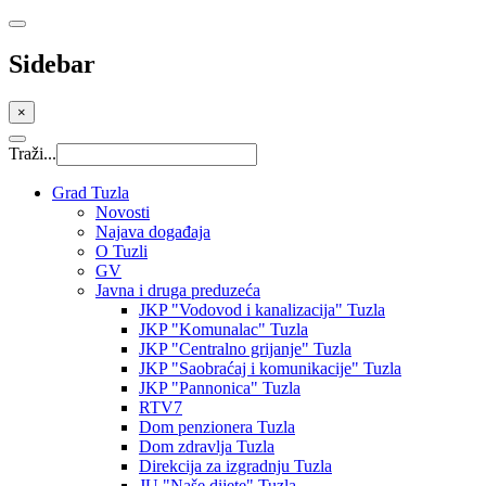
Sidebar
×
Traži...
Grad Tuzla
Novosti
Najava događaja
O Tuzli
GV
Javna i druga preduzeća
JKP "Vodovod i kanalizacija" Tuzla
JKP "Komunalac" Tuzla
JKP "Centralno grijanje" Tuzla
JKP "Saobraćaj i komunikacije" Tuzla
JKP "Pannonica" Tuzla
RTV7
Dom penzionera Tuzla
Dom zdravlja Tuzla
Direkcija za izgradnju Tuzla
JU "Naše dijete" Tuzla