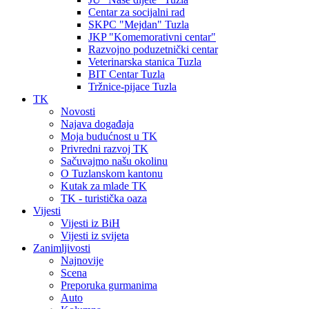
Centar za socijalni rad
SKPC "Mejdan" Tuzla
JKP "Komemorativni centar"
Razvojno poduzetnički centar
Veterinarska stanica Tuzla
BIT Centar Tuzla
Tržnice-pijace Tuzla
TK
Novosti
Najava događaja
Moja budućnost u TK
Privredni razvoj TK
Sačuvajmo našu okolinu
O Tuzlanskom kantonu
Kutak za mlade TK
TK - turistička oaza
Vijesti
Vijesti iz BiH
Vijesti iz svijeta
Zanimljivosti
Najnovije
Scena
Preporuka gurmanima
Auto