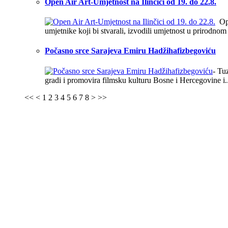
Open Air Art-Umjetnost na Ilinčici od 19. do 22.8.
Ope
umjetnike koji bi stvarali, izvodili umjetnost u prirodnom 
Počasno srce Sarajeva Emiru Hadžihafizbegoviću
- Tu
gradi i promovira filmsku kulturu Bosne i Hercegovine i..
<<
<
1
2
3
4
5
6
7
8
>
>>