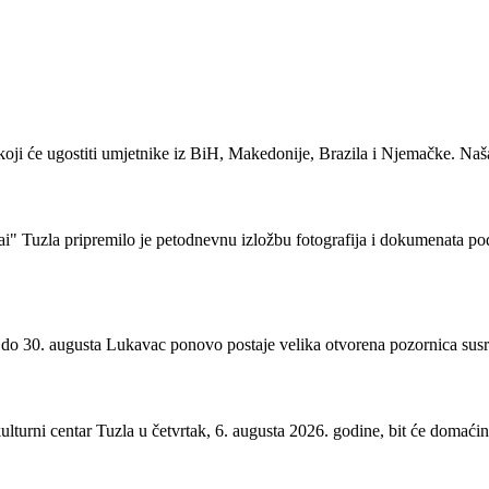
 koji će ugostiti umjetnike iz BiH, Makedonije, Brazila i Njemačke. Na
i" Tuzla pripremilo je petodnevnu izložbu fotografija i dokumenata p
 do 30. augusta Lukavac ponovo postaje velika otvorena pozornica susreta
ulturni centar Tuzla u četvrtak, 6. augusta 2026. godine, bit će domać