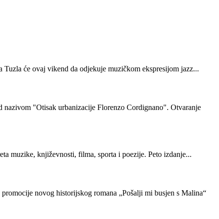
ša Tuzla će ovaj vikend da odjekuje muzičkom ekspresijom jazz...
od nazivom "Otisak urbanizacije Florenzo Cordignano". Otvaranje
 muzike, književnosti, filma, sporta i poezije. Peto izdanje...
in promocije novog historijskog romana „Pošalji mi busjen s Malina“