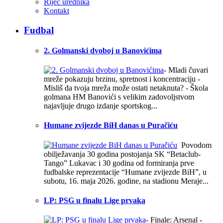
Riječ urednika
Kontakt
Fudbal
2. Golmanski dvoboj u Banovićima
- Mladi čuvari
mreže pokazuju brzinu, spretnost i koncentraciju -
Misliš da tvoja mreža može ostati netaknuta? - Škola
golmana HM Banovići s velikim zadovoljstvom
najavljuje drugo izdanje sportskog...
Humane zvijezde BiH danas u Puračiću
Povodom
obilježavanja 30 godina postojanja SK “Betaclub-
Tango” Lukavac i 30 godina od formiranja prve
fudbalske reprezentacije “Humane zvijezde BiH”, u
subotu, 16. maja 2026. godine, na stadionu Meraje...
LP: PSG u finalu Lige prvaka
- Finale: Arsenal -