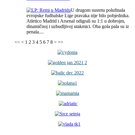
U drugom susretu polufinala
evropske fudbalske Lige pravaka nije bilo pobjednika.
Atletico Madrid i Arsenal odigrali su 1:1 u dobrojm,
dinamičnoj i uzbudljivoj utakmici. Oba gola pala su iz
penala....
<<
<
1
2
3
4
5
6
7
8
>
>>