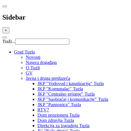
Sidebar
×
Traži...
Grad Tuzla
Novosti
Najava događaja
O Tuzli
GV
Javna i druga preduzeća
JKP "Vodovod i kanalizacija" Tuzla
JKP "Komunalac" Tuzla
JKP "Centralno grijanje" Tuzla
JKP "Saobraćaj i komunikacije" Tuzla
JKP "Pannonica" Tuzla
RTV7
Dom penzionera Tuzla
Dom zdravlja Tuzla
Direkcija za izgradnju Tuzla
JU "Naše dijete" Tuzla