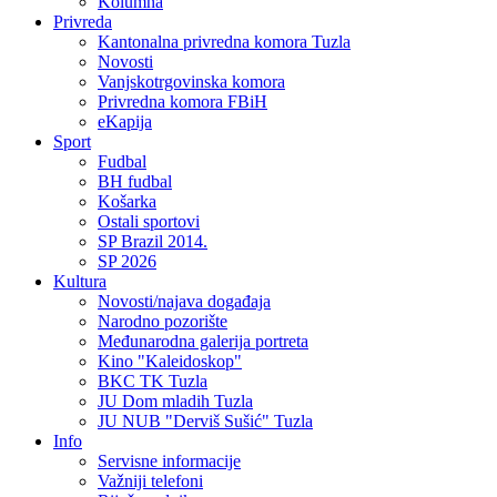
Kolumna
Privreda
Kantonalna privredna komora Tuzla
Novosti
Vanjskotrgovinska komora
Privredna komora FBiH
eKapija
Sport
Fudbal
BH fudbal
Košarka
Ostali sportovi
SP Brazil 2014.
SP 2026
Kultura
Novosti/najava događaja
Narodno pozorište
Međunarodna galerija portreta
Kino "Kaleidoskop"
BKC TK Tuzla
JU Dom mladih Tuzla
JU NUB "Derviš Sušić" Tuzla
Info
Servisne informacije
Važniji telefoni