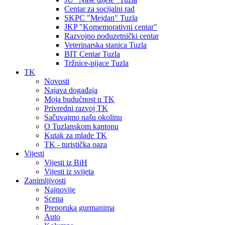
Centar za socijalni rad
SKPC "Mejdan" Tuzla
JKP "Komemorativni centar"
Razvojno poduzetnički centar
Veterinarska stanica Tuzla
BIT Centar Tuzla
Tržnice-pijace Tuzla
TK
Novosti
Najava događaja
Moja budućnost u TK
Privredni razvoj TK
Sačuvajmo našu okolinu
O Tuzlanskom kantonu
Kutak za mlade TK
TK - turistička oaza
Vijesti
Vijesti iz BiH
Vijesti iz svijeta
Zanimljivosti
Najnovije
Scena
Preporuka gurmanima
Auto