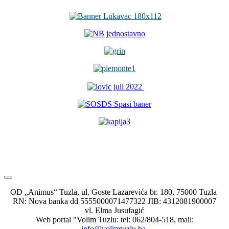
OD „Animus“ Tuzla, ul. Goste Lazarevića br. 180, 75000 Tuzla
RN: Nova banka dd 5555000071477322 JIB: 4312081900007
vl. Elma Jusufagić
Web portal "Volim Tuzlu: tel: 062/804-518, mail:
info@volimtuzlu.ba