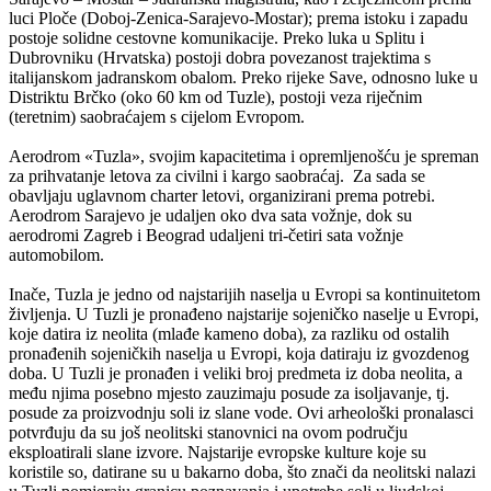
luci Ploče (Doboj-Zenica-Sarajevo-Mostar); prema istoku i zapadu
postoje solidne cestovne komunikacije. Preko luka u Splitu i
Dubrovniku (Hrvatska) postoji dobra povezanost trajektima s
italijanskom jadranskom obalom. Preko rijeke Save, odnosno luke u
Distriktu Brčko (oko 60 km od Tuzle), postoji veza riječnim
(teretnim) saobraćajem s cijelom Evropom.
Aerodrom «Tuzla», svojim kapacitetima i opremljenošću je spreman
za prihvatanje letova za civilni i kargo saobraćaj. Za sada se
obavljaju uglavnom charter letovi, organizirani prema potrebi.
Aerodrom Sarajevo je udaljen oko dva sata vožnje, dok su
aerodromi Zagreb i Beograd udaljeni tri-četiri sata vožnje
automobilom.
Inače, Tuzla je jedno od najstarijih naselja u Evropi sa kontinuitetom
življenja. U Tuzli je pronađeno najstarije sojeničko naselje u Evropi,
koje datira iz neolita (mlađe kameno doba), za razliku od ostalih
pronađenih sojeničkih naselja u Evropi, koja datiraju iz gvozdenog
doba. U Tuzli je pronađen i veliki broj predmeta iz doba neolita, a
među njima posebno mjesto zauzimaju posude za isoljavanje, tj.
posude za proizvodnju soli iz slane vode. Ovi arheološki pronalasci
potvrđuju da su još neolitski stanovnici na ovom području
eksploatirali slane izvore. Najstarije evropske kulture koje su
koristile so, datirane su u bakarno doba, što znači da neolitski nalazi