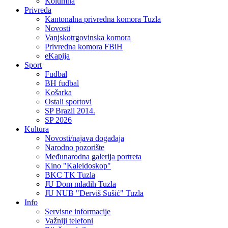
Kolumna
Privreda
Kantonalna privredna komora Tuzla
Novosti
Vanjskotrgovinska komora
Privredna komora FBiH
eKapija
Sport
Fudbal
BH fudbal
Košarka
Ostali sportovi
SP Brazil 2014.
SP 2026
Kultura
Novosti/najava događaja
Narodno pozorište
Međunarodna galerija portreta
Kino "Kaleidoskop"
BKC TK Tuzla
JU Dom mladih Tuzla
JU NUB "Derviš Sušić" Tuzla
Info
Servisne informacije
Važniji telefoni