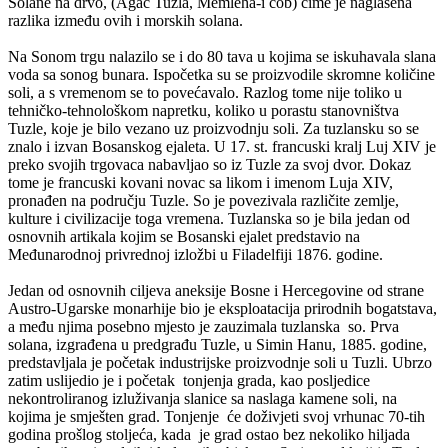
Solane na drvo, (Agac Tuzla, Memleha-i cob) čime je naglašena
razlika između ovih i morskih solana.
Na Sonom trgu nalazilo se i do 80 tava u kojima se iskuhavala slana
voda sa sonog bunara. Ispočetka su se proizvodile skromne količine
soli, a s vremenom se to povećavalo. Razlog tome nije toliko u
tehničko-tehnološkom napretku, koliko u porastu stanovništva
Tuzle, koje je bilo vezano uz proizvodnju soli. Za tuzlansku so se
znalo i izvan Bosanskog ejaleta. U 17. st. francuski kralj Luj XIV je
preko svojih trgovaca nabavljao so iz Tuzle za svoj dvor. Dokaz
tome je francuski kovani novac sa likom i imenom Luja XIV,
pronađen na području Tuzle. So je povezivala različite zemlje,
kulture i civilizacije toga vremena. Tuzlanska so je bila jedan od
osnovnih artikala kojim se Bosanski ejalet predstavio na
Međunarodnoj privrednoj izložbi u Filadelfiji 1876. godine.
Jedan od osnovnih ciljeva aneksije Bosne i Hercegovine od strane
Austro-Ugarske monarhije bio je eksploatacija prirodnih bogatstava,
a među njima posebno mjesto je zauzimala tuzlanska so. Prva
solana, izgrađena u predgrađu Tuzle, u Simin Hanu, 1885. godine,
predstavljala je početak industrijske proizvodnje soli u Tuzli. Ubrzo
zatim uslijedio je i početak tonjenja grada, kao posljedice
nekontroliranog izluživanja slanice sa naslaga kamene soli, na
kojima je smješten grad. Tonjenje će doživjeti svoj vrhunac 70-tih
godina prošlog stoljeća, kada je grad ostao bez nekoliko hiljada