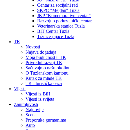
Centar za socijalni rad
SKPC "Mejdan" Tuzla
JKP "Komemorativni centar"
Razvojno poduzetnički centar
Veterinarska stanica Tuzla
BIT Centar Tuzla
Tržnice-pijace Tuzla
TK
Novosti
Najava događaja
Moja budućnost u TK
Privredni razvoj TK
Sačuvajmo našu okolinu
O Tuzlanskom kantonu
Kutak za mlade TK
TK - turistička oaza
Vijesti
Vijesti iz BiH
Vijesti iz svijeta
Zanimljivosti
Najnovije
Scena
Preporuka gurmanima
Auto