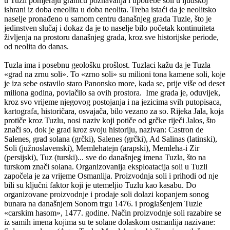
u Tuzli pomjeraju granicu poznavanja i upotrebe soli u ljudskoj
ishrani iz doba eneolita u doba neolita. Treba istaći da je neolitsko
naselje pronađeno u samom centru današnjeg grada Tuzle, što je
jedinstven slučaj i dokaz da je to naselje bilo početak kontinuiteta
življenja na prostoru današnjeg grada, kroz sve historijske periode,
od neolita do danas.
Tuzla ima i posebnu geološku prošlost. Tuzlaci kažu da je Tuzla
«grad na zrnu soli». To «zrno soli» su milioni tona kamene soli, koje
je iza sebe ostavilo staro Panonsko more, kada se, prije više od deset
miliona godina, povlačilo sa ovih prostora. Ime grada je, oduvijek,
kroz svo vrijeme njegovog postojanja i na jezicima svih putopisaca,
kartografa, historičara, osvajača, bilo vezano za so. Rijeka Jala, koja
protiče kroz Tuzlu, nosi naziv koji potiče od grčke riječi Jalos, što
znači so, dok je grad kroz svoju historiju, nazivan: Castron de
Salenes, grad solana (grčki), Salenes (grčki), Ad Salinas (latinski),
Soli (južnoslavenski), Memlehatejn (arapski), Memleha-i Zir
(persijski), Tuz (turski)... sve do današnjeg imena Tuzla, što na
turskom znači solana. Organizovanija eksploatacija soli u Tuzli
započela je za vrijeme Osmanlija. Proizvodnja soli i prihodi od nje
bili su ključni faktor koji je utemeljio Tuzlu kao kasabu. Do
organizovane proizvodnje i prodaje soli dolazi kopanjem sonog
bunara na današnjem Sonom trgu 1476. i proglašenjem Tuzle
«carskim hasom», 1477. godine. Način proizvodnje soli razabire se
iz samih imena kojima su te solane dolaskom osmanlija nazivane: