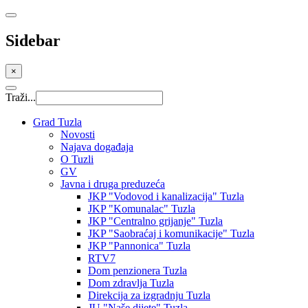
Sidebar
×
Traži...
Grad Tuzla
Novosti
Najava događaja
O Tuzli
GV
Javna i druga preduzeća
JKP "Vodovod i kanalizacija" Tuzla
JKP "Komunalac" Tuzla
JKP "Centralno grijanje" Tuzla
JKP "Saobraćaj i komunikacije" Tuzla
JKP "Pannonica" Tuzla
RTV7
Dom penzionera Tuzla
Dom zdravlja Tuzla
Direkcija za izgradnju Tuzla
JU "Naše dijete" Tuzla