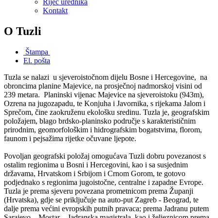
Riječ urednika
Kontakt
O Tuzli
Štampa
El. pošta
Tuzla se nalazi u sjeveroistočnom dijelu Bosne i Hercegovine, na
obroncima planine Majevice, na prosječnoj nadmorskoj visini od
239 metara. Planinski vijenac Majevice na sjeveroistoku (943m),
Ozrena na jugozapadu, te Konjuha i Javornika, s rijekama Jalom i
Sprečom, čine zaokruženu ekološku sredinu. Tuzla je, geografskim
položajem, blago brdsko-planinsko područje s karakterističnim
prirodnim, geomorfološkim i hidrografskim bogatstvima, florom,
faunom i pejsažima rijetke očuvane ljepote.
Povoljan geografski položaj omogućava Tuzli dobru povezanost s
ostalim regionima u Bosni i Hercegovini, kao i sa susjednim
državama, Hrvatskom i Srbijom i Crnom Gorom, te gotovo
podjednako s regionima jugoistočne, centralne i zapadne Evrope.
Tuzla je prema sjeveru povezana prometnicom prema Županji
(Hrvatska), gdje se priključuje na auto-put Zagreb - Beograd, te
dalje prema većini evropskih putnih pravaca; prema Jadranu putem
Sarajevo – Mostar – Jadranska magistrala, kao i željeznicom prema