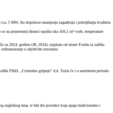
 cca. 5 MW, što doprinosi smanjenju zagađenja i poboljšanju kvaliteta
o se na pomenutoj dionici ispušta oko 456,1 m³ vode, temperature
oliša za 2024. godinu (JK 2024), raspisan od strane Fonda za zaštitu
 sufinansiranje u sljedećim iznosima:
liša FBiH. „Centralno grijanje“ d.d. Tuzla će i u narednom periodu
.
g uspješnog tima, te biti dio porodice koja spaja tradicionalno i