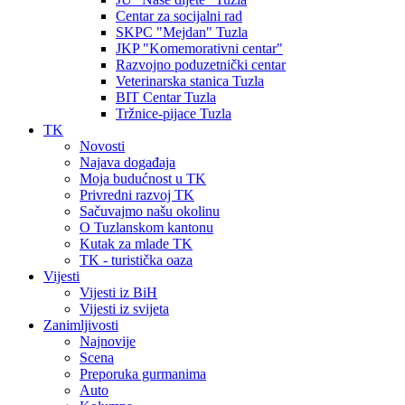
Centar za socijalni rad
SKPC "Mejdan" Tuzla
JKP "Komemorativni centar"
Razvojno poduzetnički centar
Veterinarska stanica Tuzla
BIT Centar Tuzla
Tržnice-pijace Tuzla
TK
Novosti
Najava događaja
Moja budućnost u TK
Privredni razvoj TK
Sačuvajmo našu okolinu
O Tuzlanskom kantonu
Kutak za mlade TK
TK - turistička oaza
Vijesti
Vijesti iz BiH
Vijesti iz svijeta
Zanimljivosti
Najnovije
Scena
Preporuka gurmanima
Auto