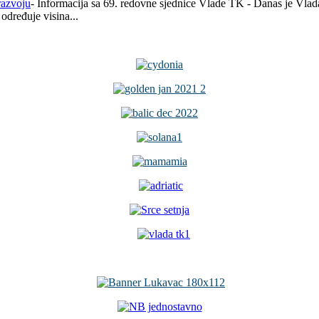
- Informacija sa 69. redovne sjednice Vlade TK - Danas je Vla
određuje visina...