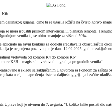
– K6:
daljinskog grijanja, čime bi se ugasila ložišta na čvrsto gorivo snage
 se mora ispustiti prilikom intervencija ili planskih remonta. Trenutn
. Ugradnjom ventila taj se obim smanjuje za više od 50%.
je apliciralo na Javni konkurs za dodjelu sredstava iz oblasti zaštite ok
cija je ocijenjena pozitivno, te je dana 12.02.2025. godine zaključeno
tralnog vrelovoda od komore K4 do komore K6“
ore K3B – magistralni vrelovod i ugradnja pregradnih ventila“
ealizovane u skladu sa zaključenim Ugovorom sa Fondom za zaštitu oko
rojekata u cilju unapređenja sistema daljinskog grijanja i zaštite okoliša
a Uprave koji je otvoren do 7. avgusta: "Ukoliko želite postati dio naše