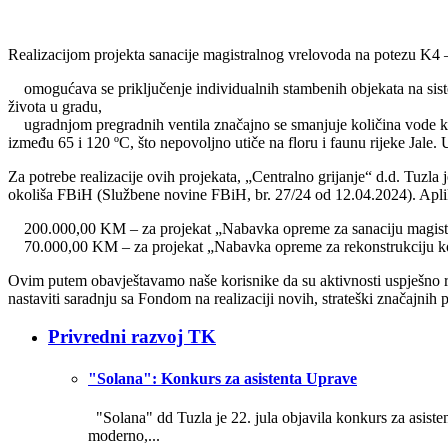
Realizacijom projekta sanacije magistralnog vrelovoda na potezu K4 
omogućava se priključenje individualnih stambenih objekata na sistem 
života u gradu,
ugradnjom pregradnih ventila značajno se smanjuje količina vode koja
između 65 i 120 ºC, što nepovoljno utiče na floru i faunu rijeke Jale
Za potrebe realizacije ovih projekata, „Centralno grijanje“ d.d. Tuzla 
okoliša FBiH (Službene novine FBiH, br. 27/24 od 12.04.2024). Aplika
200.000,00 KM – za projekat „Nabavka opreme za sanaciju magis
70.000,00 KM – za projekat „Nabavka opreme za rekonstrukciju kom
Ovim putem obavještavamo naše korisnike da su aktivnosti uspješno r
nastaviti saradnju sa Fondom na realizaciji novih, strateški značajnih p
Privredni razvoj TK
"Solana": Konkurs za asistenta Uprave
"Solana" dd Tuzla je 22. jula objavila konkurs za asistent
moderno,...