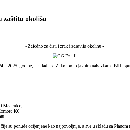
 zaštitu okoliša
- Zajedno za čistiji zrak i zdraviju okolinu -
024. i 2025. godine, u skladu sa Zakonom o javnim nabavkama BiH, spr
 i Medenice,
 Komora K6,
lu.
ije su ponude ocijenjene kao najpovoljnije, a sve u skladu sa Planom n