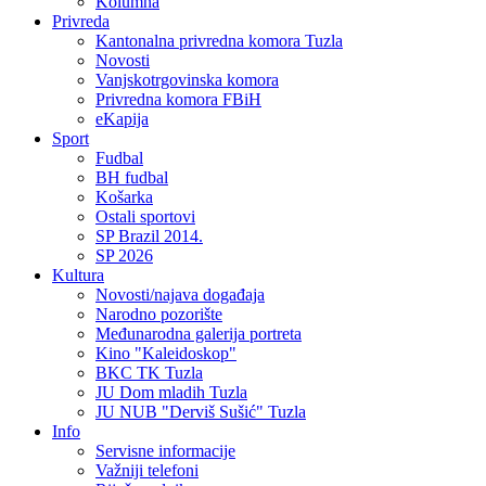
Kolumna
Privreda
Kantonalna privredna komora Tuzla
Novosti
Vanjskotrgovinska komora
Privredna komora FBiH
eKapija
Sport
Fudbal
BH fudbal
Košarka
Ostali sportovi
SP Brazil 2014.
SP 2026
Kultura
Novosti/najava događaja
Narodno pozorište
Međunarodna galerija portreta
Kino "Kaleidoskop"
BKC TK Tuzla
JU Dom mladih Tuzla
JU NUB "Derviš Sušić" Tuzla
Info
Servisne informacije
Važniji telefoni