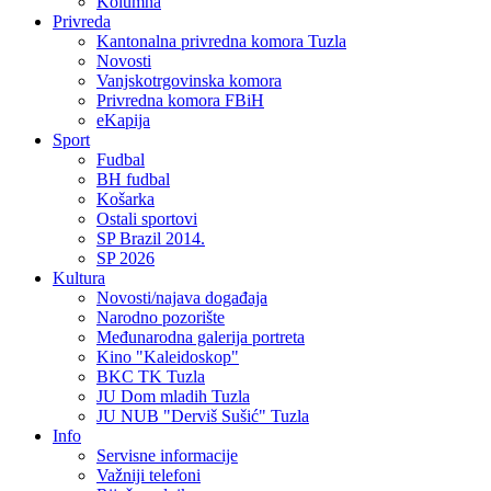
Kolumna
Privreda
Kantonalna privredna komora Tuzla
Novosti
Vanjskotrgovinska komora
Privredna komora FBiH
eKapija
Sport
Fudbal
BH fudbal
Košarka
Ostali sportovi
SP Brazil 2014.
SP 2026
Kultura
Novosti/najava događaja
Narodno pozorište
Međunarodna galerija portreta
Kino "Kaleidoskop"
BKC TK Tuzla
JU Dom mladih Tuzla
JU NUB "Derviš Sušić" Tuzla
Info
Servisne informacije
Važniji telefoni