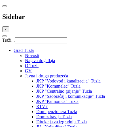
Sidebar
×
Traži...
Grad Tuzla
Novosti
Najava događaja
O Tuzli
GV
Javna i druga preduzeća
JKP "Vodovod i kanalizacija" Tuzla
JKP "Komunalac" Tuzla
JKP "Centralno grijanje" Tuzla
JKP "Saobraćaj i komunikacije" Tuzla
JKP "Pannonica" Tuzla
RTV7
Dom penzionera Tuzla
Dom zdravlja Tuzla
Direkcija za izgradnju Tuzla
JU "Naše dijete" Tuzla