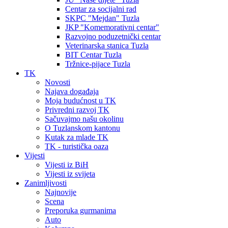
Centar za socijalni rad
SKPC "Mejdan" Tuzla
JKP "Komemorativni centar"
Razvojno poduzetnički centar
Veterinarska stanica Tuzla
BIT Centar Tuzla
Tržnice-pijace Tuzla
TK
Novosti
Najava događaja
Moja budućnost u TK
Privredni razvoj TK
Sačuvajmo našu okolinu
O Tuzlanskom kantonu
Kutak za mlade TK
TK - turistička oaza
Vijesti
Vijesti iz BiH
Vijesti iz svijeta
Zanimljivosti
Najnovije
Scena
Preporuka gurmanima
Auto