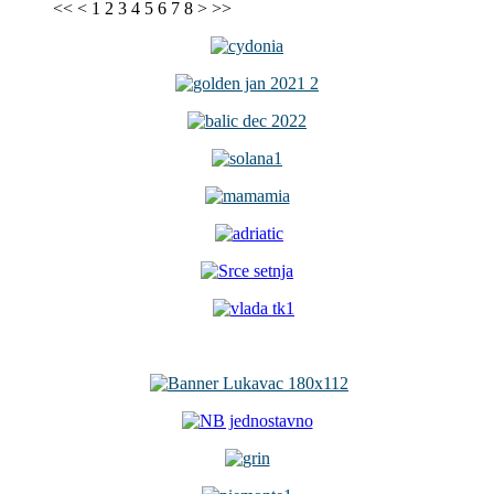
<<
<
1
2
3
4
5
6
7
8
>
>>