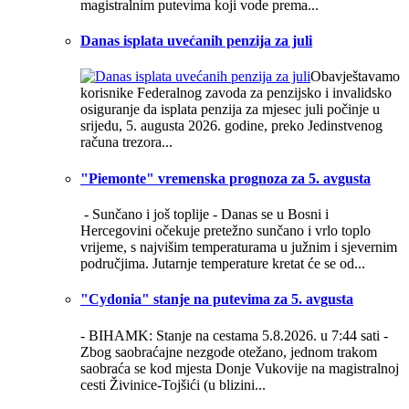
magistralnim putevima koji vode prema...
Danas isplata uvećanih penzija za juli
Obavještavamo
korisnike Federalnog zavoda za penzijsko i invalidsko
osiguranje da isplata penzija za mjesec juli počinje u
srijedu, 5. augusta 2026. godine, preko Jedinstvenog
računa trezora...
"Piemonte" vremenska prognoza za 5. avgusta
- Sunčano i još toplije -
Danas se u Bosni i
Hercegovini očekuje pretežno sunčano i vrlo toplo
vrijeme, s najvišim temperaturama u južnim i sjevernim
područjima. Jutarnje temperature kretat će se od...
"Cydonia" stanje na putevima za 5. avgusta
- BIHAMK: Stanje na cestama 5.8.2026. u 7:44 sati -
Zbog saobraćajne nezgode otežano, jednom trakom
saobraća se kod mjesta Donje Vukovije na magistralnoj
cesti Živinice-Tojšići (u blizini...