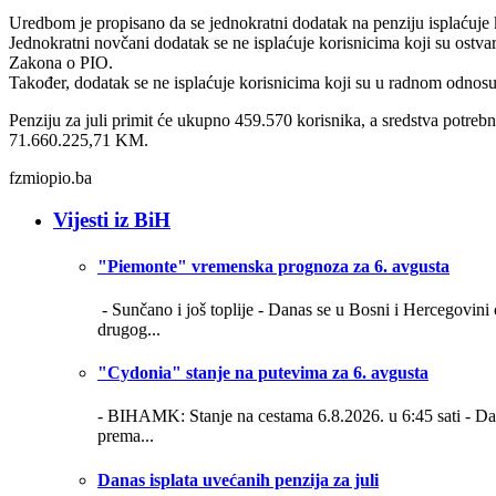
Uredbom je propisano da se jednokratni dodatak na penziju isplaćuje k
Jednokratni novčani dodatak se ne isplaćuje korisnicima koji su ostvar
Zakona o PIO.
Također, dodatak se ne isplaćuje korisnicima koji su u radnom odnosu,
Penziju za juli primit će ukupno 459.570 korisnika, a sredstva potre
71.660.225,71 KM.
fzmiopio.ba
Vijesti iz BiH
"Piemonte" vremenska prognoza za 6. avgusta
- Sunčano i još toplije -
Danas se u Bosni i Hercegovini 
drugog...
"Cydonia" stanje na putevima za 6. avgusta
- BIHAMK: Stanje na cestama 6.8.2026. u 6:45 sati -
Da
prema...
Danas isplata uvećanih penzija za juli