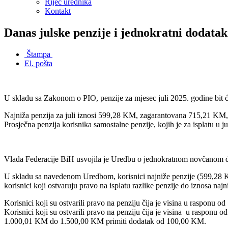
Riječ urednika
Kontakt
Danas julske penzije i jednokratni dodatak
Štampa
El. pošta
U skladu sa Zakonom o PIO, penzije za mjesec juli 2025. godine bit ć
Najniža penzija za juli iznosi 599,28 KM, zagarantovana 715,21 KM,
Prosječna penzija korisnika samostalne penzije, kojih je za isplatu u
Vlada Federacije BiH usvojila je Uredbu o jednokratnom novčanom d
U skladu sa navedenom Uredbom, korisnici najniže penzije (599,28 KM)
korisnici koji ostvaruju pravo na isplatu razlike penzije do iznosa na
Korisnici koji su ostvarili pravo na penziju čija je visina u raspon
Korisnici koji su ostvarili pravo na penziju čija je visina u rasponu
1.000,01 KM do 1.500,00 KM primiti dodatak od 100,00 KM.