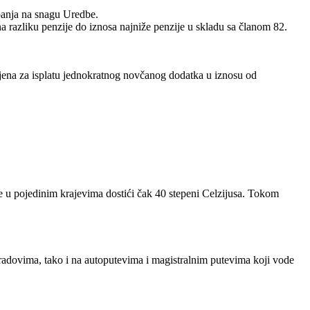
upanja na snagu Uredbe.
na razliku penzije do iznosa najniže penzije u skladu sa članom 82.
.
enjena za isplatu jednokratnog novčanog dodatka u iznosu od
e u pojedinim krajevima dostići čak 40 stepeni Celzijusa. Tokom
radovima, tako i na autoputevima i magistralnim putevima koji vode