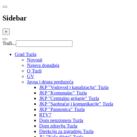
Sidebar
×
Traži...
Grad Tuzla
Novosti
Najava događaja
O Tuzli
GV
Javna i druga preduzeća
JKP "Vodovod i kanalizacija" Tuzla
JKP "Komunalac" Tuzla
JKP "Centralno grijanje" Tuzla
JKP "Saobraćaj i komunikacije" Tuzla
JKP "Pannonica" Tuzla
RTV7
Dom penzionera Tuzla
Dom zdravlja Tuzla
Direkcija za izgradnju Tuzla
JU "Naše dijete" Tuzla