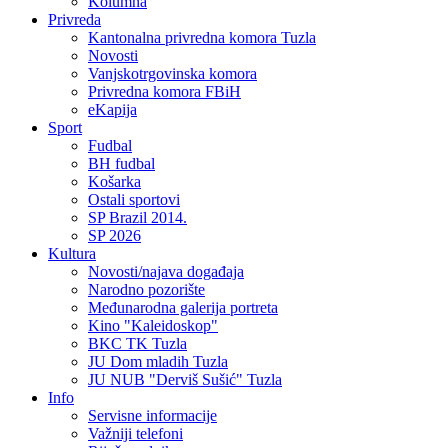
Kolumna
Privreda
Kantonalna privredna komora Tuzla
Novosti
Vanjskotrgovinska komora
Privredna komora FBiH
eKapija
Sport
Fudbal
BH fudbal
Košarka
Ostali sportovi
SP Brazil 2014.
SP 2026
Kultura
Novosti/najava događaja
Narodno pozorište
Međunarodna galerija portreta
Kino "Kaleidoskop"
BKC TK Tuzla
JU Dom mladih Tuzla
JU NUB "Derviš Sušić" Tuzla
Info
Servisne informacije
Važniji telefoni