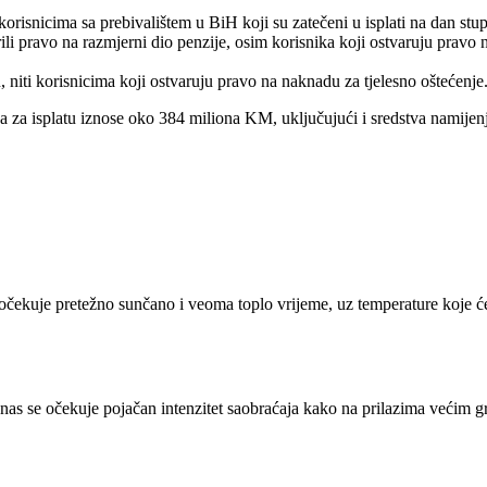
orisnicima sa prebivalištem u BiH koji su zatečeni u isplati na dan st
ili pravo na razmjerni dio penzije, osim korisnika koji ostvaruju pravo 
 niti korisnicima koji ostvaruju pravo na naknadu za tjelesno oštećenje
bna za isplatu iznose oko 384 miliona KM, uključujući i sredstva namij
očekuje pretežno sunčano i veoma toplo vrijeme, uz temperature koje ć
nas se očekuje pojačan intenzitet saobraćaja kako na prilazima većim g