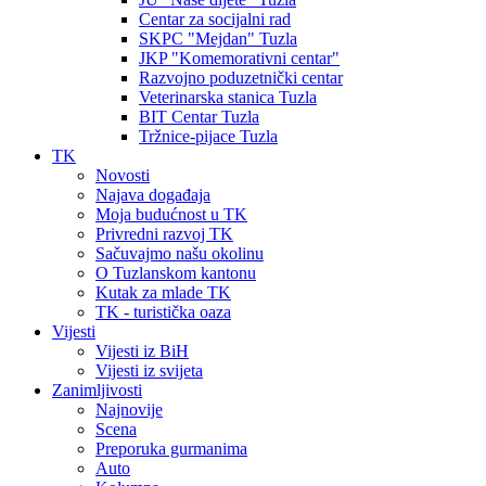
Centar za socijalni rad
SKPC "Mejdan" Tuzla
JKP "Komemorativni centar"
Razvojno poduzetnički centar
Veterinarska stanica Tuzla
BIT Centar Tuzla
Tržnice-pijace Tuzla
TK
Novosti
Najava događaja
Moja budućnost u TK
Privredni razvoj TK
Sačuvajmo našu okolinu
O Tuzlanskom kantonu
Kutak za mlade TK
TK - turistička oaza
Vijesti
Vijesti iz BiH
Vijesti iz svijeta
Zanimljivosti
Najnovije
Scena
Preporuka gurmanima
Auto