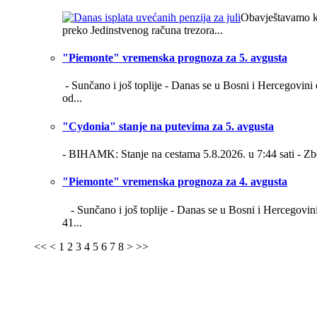
Obavještavamo kor
preko Jedinstvenog računa trezora...
"Piemonte" vremenska prognoza za 5. avgusta
- Sunčano i još toplije -
Danas se u Bosni i Hercegovini o
od...
"Cydonia" stanje na putevima za 5. avgusta
- BIHAMK: Stanje na cestama 5.8.2026. u 7:44 sati -
Zb
"Piemonte" vremenska prognoza za 4. avgusta
- Sunčano i još toplije -
Danas se u Bosni i Hercegovini 
41...
<<
<
1
2
3
4
5
6
7
8
>
>>