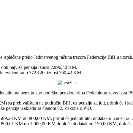
e isplaćene preko Jedinstvenog računa trezora Federacije BiH u utorak,
 dok najviša penzija iznosi 2.996,40 KM.
 julu evidentirano 372.120, iznosi 760,43 KM.
odatku na penziju kao podršku penzionerima Federalnog zavoda za PI
 sa prebivalištem na području BiH, uz penziju za juli, primit će i jed
jniže penzije u skladu sa članom 82. Zakona o PIO.
u od 599,28 KM do 800,00 KM, primit će jednokratni dodatak u iznosu o
 od 800,01 KM do 1.000,00 KM dobit će dodatak od 150,00 KM, dok će kori