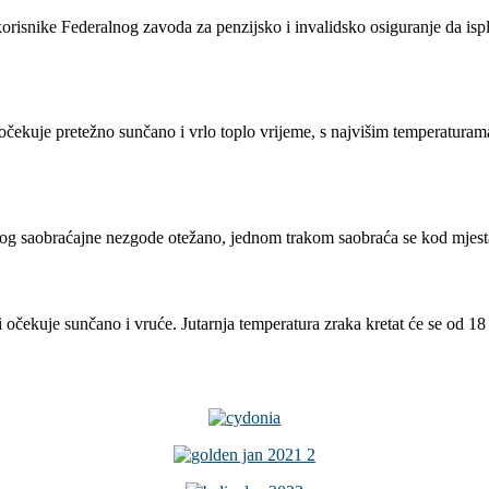
isnike Federalnog zavoda za penzijsko i invalidsko osiguranje da isplat
čekuje pretežno sunčano i vrlo toplo vrijeme, s najvišim temperaturama
og saobraćajne nezgode otežano, jednom trakom saobraća se kod mjesta D
očekuje sunčano i vruće. Jutarnja temperatura zraka kretat će se od 18