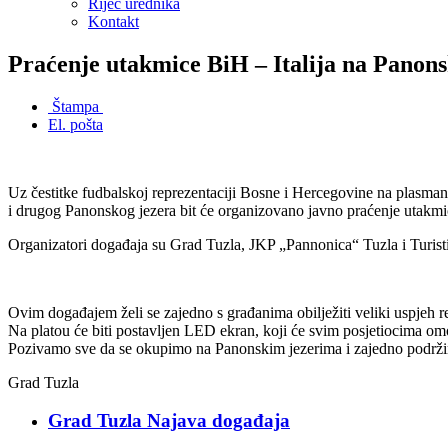
Riječ urednika
Kontakt
Praćenje utakmice BiH – Italija na Panons
Štampa
El. pošta
Uz čestitke fudbalskoj reprezentaciji Bosne i Hercegovine na plasma
i drugog Panonskog jezera bit će organizovano javno praćenje utakmic
Organizatori događaja su Grad Tuzla, JKP „Pannonica“ Tuzla i Turist
Ovim događajem želi se zajedno s građanima obilježiti veliki uspjeh r
Na platou će biti postavljen LED ekran, koji će svim posjetiocima o
Pozivamo sve da se okupimo na Panonskim jezerima i zajedno podrži
Grad Tuzla
Grad Tuzla Najava događaja