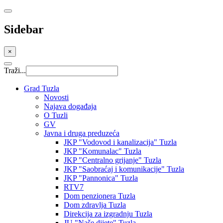
Sidebar
×
Traži...
Grad Tuzla
Novosti
Najava događaja
O Tuzli
GV
Javna i druga preduzeća
JKP "Vodovod i kanalizacija" Tuzla
JKP "Komunalac" Tuzla
JKP "Centralno grijanje" Tuzla
JKP "Saobraćaj i komunikacije" Tuzla
JKP "Pannonica" Tuzla
RTV7
Dom penzionera Tuzla
Dom zdravlja Tuzla
Direkcija za izgradnju Tuzla
JU "Naše dijete" Tuzla