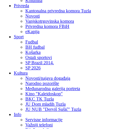
Kolumna
Privreda
Kantonalna privredna komora Tuzla
Novosti
Vanjskotrgovinska komora
Privredna komora FBiH
eKapija
Sport
Fudbal
BH fudbal
Košarka
Ostali sportovi
SP Brazil 2014.
SP 2026
Kultura
Novosti/najava događaja
Narodno pozorište
Međunarodna galerija portreta
Kino "Kaleidoskop"
BKC TK Tuzla
JU Dom mladih Tuzla
JU NUB "Derviš Sušić" Tuzla
Info
Servisne informacije
Važniji telefoni