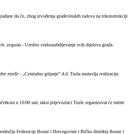
rađane da će, zbog izvođenja građevinskih radova na rekonstrukciji
:
6. avgusta - Uredno vodosnabdijevanje svih dijelova grada.
odne mreže -
„Centralno grijanje“ d.d. Tuzla nastavlja realizaciju
početkom u 10:00 sati, taksi prijevoznici Tuzle organizovat će mirne
području Federacije Bosne i Hercegovine i Brčko distrikta Bosne i