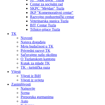
Centar za socijalni rad
SKPC "Mejdan" Tuzla
JKP "Komemorativni centar"
Razvojno poduzetnički centar
Veterinarska stanica Tuzla
BIT Centar Tuzla
Tržnice-pijace Tuzla
TK
Novosti
Najava događaja
Moja budućnost u TK
Privredni razvoj TK
Sačuvajmo našu okolinu
O Tuzlanskom kantonu
Kutak za mlade TK
TK - turistička oaza
Vijesti
Vijesti iz BiH
Vijesti iz svijeta
Zanimljivosti
Najnovije
Scena
Preporuka gurmanima
Auto