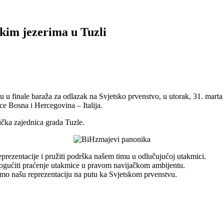
kim jezerima u Tuzli
nu u finale baraža za odlazak na Svjetsko prvenstvo, u utorak, 31. ma
e Bosna i Hercegovina – Italija.
ička zajednica grada Tuzle.
eprezentacije i pružiti podrška našem timu u odlučujućoj utakmici.
mogućiti praćenje utakmice u pravom navijačkom ambijentu.
mo našu reprezentaciju na putu ka Svjetskom prvenstvu.