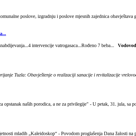
munalne poslove, izgradnju i poslove mjesnih zajednica obavještava g
...
abdijevanja...4 intervencije vatrogasaca...Rođeno 7 beba...
Vodovod
rijanje Tuzla: Obavještenje o realizaciji sanacije i revitalizacije vrelov
a opstanak naših porodica, a ne za privilegije" - U petak, 31. jula, sa 
mjetnosti mladih „Kaleidoskop“ - Povodom proglašenja Dana žalosti na 