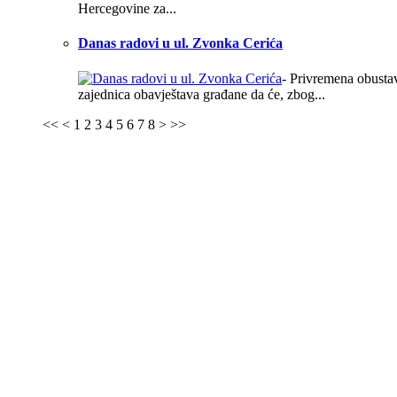
Hercegovine za...
Danas radovi u ul. Zvonka Cerića
- Privremena obustav
zajednica obavještava građane da će, zbog...
<<
<
1
2
3
4
5
6
7
8
>
>>