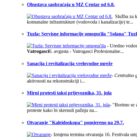
Obustava saobraćaja u MZ Centar od 6.8.
Služba za ko
komunalne infrastrukture (vodovoda i kanalizacije) te...
Tuzla: Servisne informacije omogućila "Solana" Tuzla
- Uredno vodosn
Vatrogasci
6. avgusta - Vatrogasci Profesionalne...
Sanacija i revitalizacija vrelovodne mreže
- Centralno g
aktivnosti na rekonstrukciji i...
Mirni protesti taksi prijevoznika, 31. jula
- "Borimo se z
proteste kako bi skrenuli pažnju na...
Otvaranje "Kaleidoskopa" pomjereno na 29.7.
- Izmjena termina otvaranja 16. Festivala u