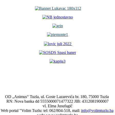
OD „Animus“ Tuzla, ul. Goste Lazarevića br. 180, 75000 Tuzla
RN: Nova banka dd 5555000071477322 JIB: 4312081900007
vl. Elma Jusufagić
Web portal "Volim Tuzlu: tel: 062/804-518, mail:
info@volimtuzlu.ba