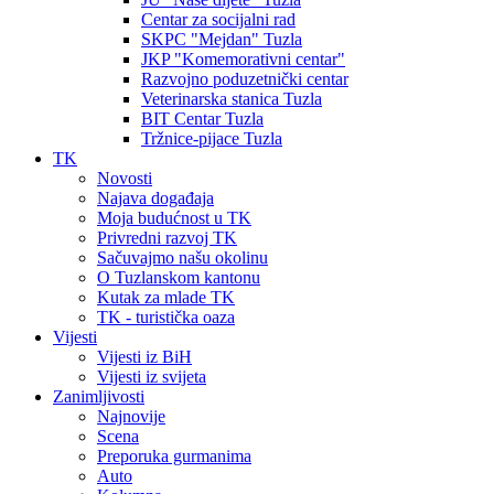
Centar za socijalni rad
SKPC "Mejdan" Tuzla
JKP "Komemorativni centar"
Razvojno poduzetnički centar
Veterinarska stanica Tuzla
BIT Centar Tuzla
Tržnice-pijace Tuzla
TK
Novosti
Najava događaja
Moja budućnost u TK
Privredni razvoj TK
Sačuvajmo našu okolinu
O Tuzlanskom kantonu
Kutak za mlade TK
TK - turistička oaza
Vijesti
Vijesti iz BiH
Vijesti iz svijeta
Zanimljivosti
Najnovije
Scena
Preporuka gurmanima
Auto