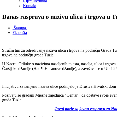
Riječ urednika
Kontakt
Danas rasprava o nazivu ulica i trgova u T
Štampa
El. pošta
Stručni tim za određivanje naziva ulica i trgova na području Grada Tu
trgova na području grada Tuzle.
U Nacrtu Odluke o nazivima naseljenih mjesta, naselja, ulica i trgo
Čaršijske džamije (Hadži-Hasanove džamije), a završava se u Ulici 2
Inicijativu za izmjenu naziva ulice podnijelo je Društva Hrvatski dom 
Pozivaju se građani Mjesne zajednica “Centar”, da dostave svoje event
grada Tuzle.
Javni poziv za javnu raspravu za Nac