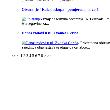
Otvaranje "Kaleidoskopa" pomjereno na 29.7.
- Izmjena termina otvaranja 16. Festivala u
Hercegovine za...
Danas radovi u ul. Zvonka Cerića
- Privremena obustav
zajednica obavještava građane da će, zbog...
<<
<
1
2
3
4
5
6
7
8
>
>>