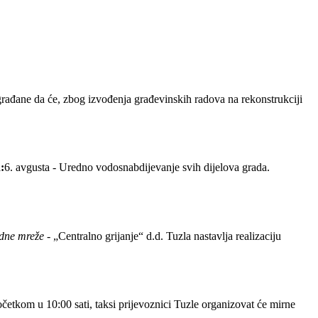
rađane da će, zbog izvođenja građevinskih radova na rekonstrukciji
:
6. avgusta - Uredno vodosnabdijevanje svih dijelova grada.
odne mreže -
„Centralno grijanje“ d.d. Tuzla nastavlja realizaciju
početkom u 10:00 sati, taksi prijevoznici Tuzle organizovat će mirne