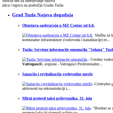
Stručni tim za određivanje naziva
ulica i trgova na području Grada Tuzla
Grad Tuzla Najava događaja
Obustava saobraćaja u MZ Centar od 6.8.
Služba za ko
komunalne infrastrukture (vodovoda i kanalizacije) te...
Tuzla: Servisne informacije omogućila "Solana" Tuzla
- Uredno vodosn
Vatrogasci
6. avgusta - Vatrogasci Profesionalne...
Sanacija i revitalizacija vrelovodne mreže
- Centralno g
aktivnosti na rekonstrukciji i...
Mirni protesti taksi prijevoznika, 31. jula
- "Borimo se z
proteste kako bi skrenuli pažnju na...