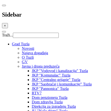
Sidebar
×
Traži...
Grad Tuzla
Novosti
Najava događaja
O Tuzli
GV
Javna i druga preduzeća
JKP "Vodovod i kanalizacija" Tuzla
JKP "Komunalac" Tuzla
JKP "Centralno grijanje" Tuzla
JKP "Saobraćaj i komunikacije" Tuzla
JKP "Pannonica" Tuzla
RTV7
Dom penzionera Tuzla
Dom zdravlja Tuzla
Direkcija za izgradnju Tuzla
JU "Naše dijete" Tuzla