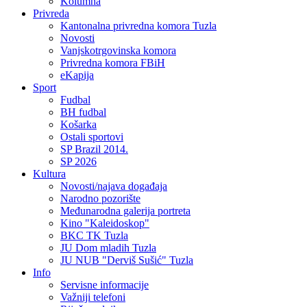
Kolumna
Privreda
Kantonalna privredna komora Tuzla
Novosti
Vanjskotrgovinska komora
Privredna komora FBiH
eKapija
Sport
Fudbal
BH fudbal
Košarka
Ostali sportovi
SP Brazil 2014.
SP 2026
Kultura
Novosti/najava događaja
Narodno pozorište
Međunarodna galerija portreta
Kino "Kaleidoskop"
BKC TK Tuzla
JU Dom mladih Tuzla
JU NUB "Derviš Sušić" Tuzla
Info
Servisne informacije
Važniji telefoni