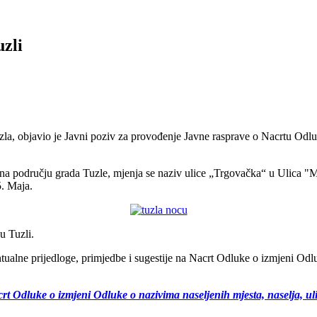
uzli
zla, objavio je Javni poziv za provođenje Javne rasprave o Nacrtu Odluk
va na području grada Tuzle, mjenja se naziv ulice „Trgovačka“ u Ulic
5. Maja.
u Tuzli.
ualne prijedloge, primjedbe i sugestije na Nacrt Odluke o izmjeni Odluk
rt Odluke o izmjeni Odluke o nazivima naseljenih mjesta, naselja, u