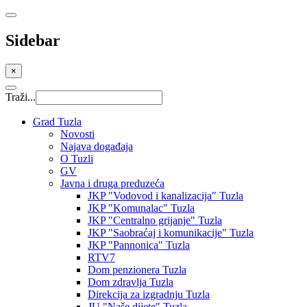
Sidebar
×
Traži...
Grad Tuzla
Novosti
Najava događaja
O Tuzli
GV
Javna i druga preduzeća
JKP "Vodovod i kanalizacija" Tuzla
JKP "Komunalac" Tuzla
JKP "Centralno grijanje" Tuzla
JKP "Saobraćaj i komunikacije" Tuzla
JKP "Pannonica" Tuzla
RTV7
Dom penzionera Tuzla
Dom zdravlja Tuzla
Direkcija za izgradnju Tuzla
JU "Naše dijete" Tuzla