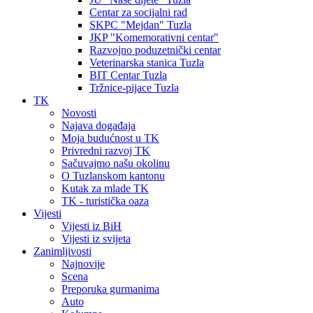
Centar za socijalni rad
SKPC "Mejdan" Tuzla
JKP "Komemorativni centar"
Razvojno poduzetnički centar
Veterinarska stanica Tuzla
BIT Centar Tuzla
Tržnice-pijace Tuzla
TK
Novosti
Najava događaja
Moja budućnost u TK
Privredni razvoj TK
Sačuvajmo našu okolinu
O Tuzlanskom kantonu
Kutak za mlade TK
TK - turistička oaza
Vijesti
Vijesti iz BiH
Vijesti iz svijeta
Zanimljivosti
Najnovije
Scena
Preporuka gurmanima
Auto