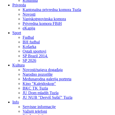
Kolumna
Privreda
Kantonalna privredna komora Tuzla
Novosti
Vanjskotrgovinska komora
Privredna komora FBiH
eKapija
Sport
Fudbal
BH fudbal
Košarka
Ostali sportovi
SP Brazil 2014.
SP 2026
Kultura
Novosti/najava događaja
Narodno pozorište
Međunarodna galerija portreta
Kino "Kaleidoskop"
BKC TK Tuzla
JU Dom mladih Tuzla
JU NUB "Derviš Sušić" Tuzla
Info
Servisne informacije
Važniji telefoni