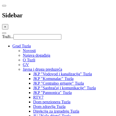
Sidebar
×
Traži...
Grad Tuzla
Novosti
Najava događaja
O Tuzli
GV
Javna i druga preduzeća
JKP "Vodovod i kanalizacija" Tuzla
JKP "Komunalac" Tuzla
JKP "Centralno grijanje" Tuzla
JKP "Saobraćaj i komunikacije" Tuzla
JKP "Pannonica" Tuzla
RTV7
Dom penzionera Tuzla
Dom zdravlja Tuzla
Direkcija za izgradnju Tuzla
JU "Naše dijete" Tuzla