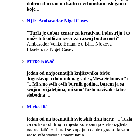
dobro educiranom kadru i vrhunskim uslugama
koje
...
Nj.E. Ambasador Nigel Casey
"Tuzla je dobar centar za kreativnu industriju i to
može biti odličan izvor za razvoj budućnosti"
-
Ambasador Velike Britanije u BiH, Njegova
Ekselencija Nigel Casey
Mirko Kovač
jedan od najpoznatijih književnika bivše
Jugoslavije i dobitnik nagrade „Meša Selimović“:
"
...Mi smo svih ovih burnih godina, barem ja sa
svojim prijateljima, mi smo Tuzlu nazivali stalno
slobodna
...
Mirko Ilić
jedan od najpoznatijih svjetskih dizajnera:
"... Tuzla
za razliku od drugih mjesta koje sam posjetio izgleda
nadrealistično. Ljudi se kupaju u centru grada. Ja sam
vidio više veselih i nasmijanih...