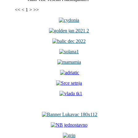
<<
<
1
>
>>