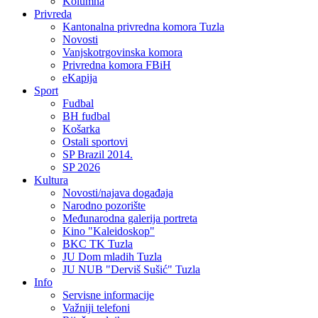
Kolumna
Privreda
Kantonalna privredna komora Tuzla
Novosti
Vanjskotrgovinska komora
Privredna komora FBiH
eKapija
Sport
Fudbal
BH fudbal
Košarka
Ostali sportovi
SP Brazil 2014.
SP 2026
Kultura
Novosti/najava događaja
Narodno pozorište
Međunarodna galerija portreta
Kino "Kaleidoskop"
BKC TK Tuzla
JU Dom mladih Tuzla
JU NUB "Derviš Sušić" Tuzla
Info
Servisne informacije
Važniji telefoni