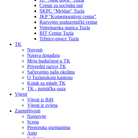
Centar za socijalni rad
SKPC "Mejdan" Tuzla
JKP "Komemorativni centar"
Razvojno poduzetnički centar
Veterinarska stanica Tuzla
BIT Centar Tuzla
Tržnice-pijace Tuzla
TK
Novosti
Najava događaja
Moja budućnost u TK
Privredni razvoj TK
Sačuvajmo našu okolinu
O Tuzlanskom kantonu
Kutak za mlade TK
TK - turistička oaza
Vijesti
Vijesti iz BiH
Vijesti iz svijeta
Zanimljivosti
Najnovije
Scena
Preporuka gurmanima
Auto