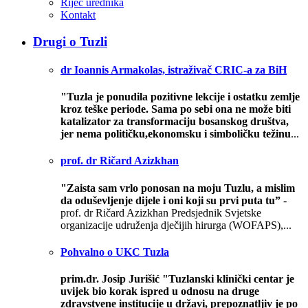
Riječ urednika
Kontakt
Drugi o Tuzli
dr Ioannis Armakolas, istraživač CRIC-a za BiH
"Tuzla je ponudila pozitivne lekcije i ostatku zemlje
kroz teške periode. Sama po sebi ona ne može biti
katalizator za transformaciju bosanskog društva,
jer nema političku,ekonomsku i simboličku težinu
...
prof. dr Ričard Azizkhan
"Zaista sam vrlo ponosan na moju Tuzlu, a mislim
da oduševljenje dijele i oni koji su prvi puta tu”
-
prof. dr Ričard Azizkhan Predsjednik Svjetske
organizacije udruženja dječijih hirurga (WOFAPS),...
Pohvalno o UKC Tuzla
prim.dr. Josip Jurišić
"Tuzlanski klinički centar je
uvijek bio korak ispred u odnosu na druge
zdravstvene institucije u državi, prepoznatljiv je po