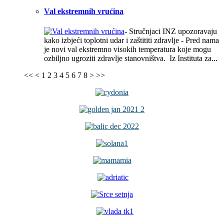
Val ekstremnih vrućina
- Stručnjaci INZ upozoravaju
kako izbjeći toplotni udar i zaštititi zdravlje - Pred nama
je novi val ekstremno visokih temperatura koje mogu
ozbiljno ugroziti zdravlje stanovništva. Iz Instituta za...
<<
<
1
2
3
4
5
6
7
8
>
>>