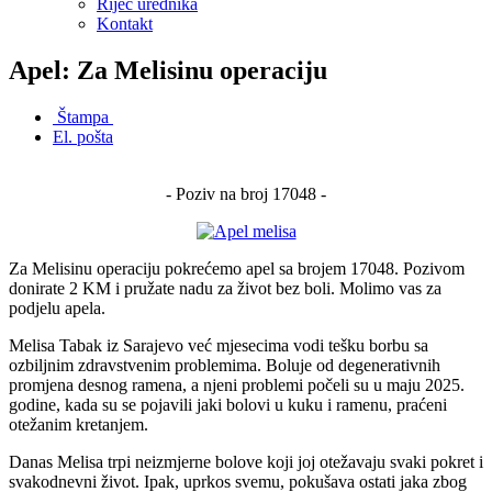
Riječ urednika
Kontakt
Apel: Za Melisinu operaciju
Štampa
El. pošta
- Poziv na broj 17048 -
Za Melisinu operaciju pokrećemo apel sa brojem 17048. Pozivom
donirate 2 KM i pružate nadu za život bez boli. Molimo vas za
podjelu apela.
Melisa Tabak iz Sarajevo već mjesecima vodi tešku borbu sa
ozbiljnim zdravstvenim problemima. Boluje od degenerativnih
promjena desnog ramena, a njeni problemi počeli su u maju 2025.
godine, kada su se pojavili jaki bolovi u kuku i ramenu, praćeni
otežanim kretanjem.
Danas Melisa trpi neizmjerne bolove koji joj otežavaju svaki pokret i
svakodnevni život. Ipak, uprkos svemu, pokušava ostati jaka zbog