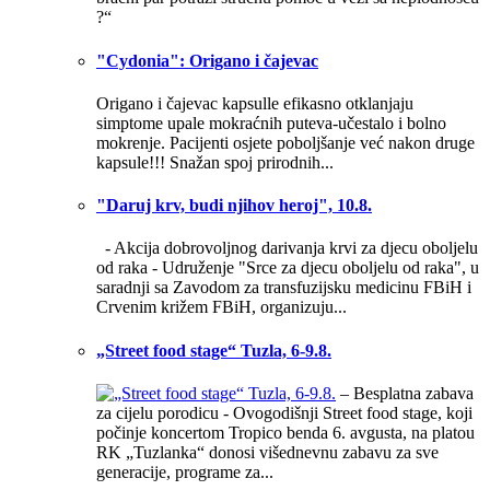
?“
"Cydonia": Origano i čajevac
Origano i čajevac kapsulle efikasno otklanjaju
simptome upale mokraćnih puteva-učestalo i bolno
mokrenje. Pacijenti osjete poboljšanje već nakon druge
kapsule!!! Snažan spoj prirodnih...
"Daruj krv, budi njihov heroj", 10.8.
- Akcija dobrovoljnog darivanja krvi za djecu oboljelu
od raka - Udruženje "Srce za djecu oboljelu od raka", u
saradnji sa Zavodom za transfuzijsku medicinu FBiH i
Crvenim križem FBiH, organizuju...
„Street food stage“ Tuzla, 6-9.8.
– Besplatna zabava
za cijelu porodicu - Ovogodišnji Street food stage, koji
počinje koncertom Tropico benda 6. avgusta, na platou
RK „Tuzlanka“ donosi višednevnu zabavu za sve
generacije, programe za...