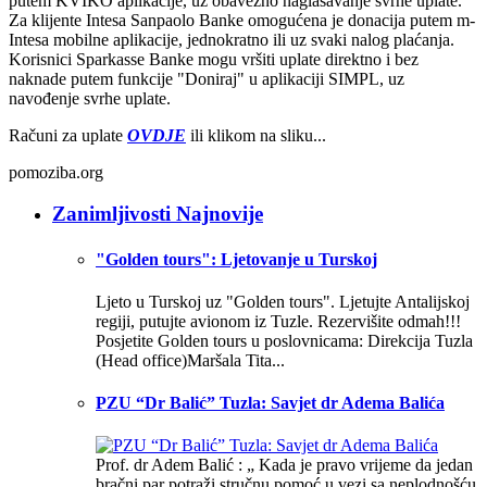
putem KVIKO aplikacije, uz obavezno naglašavanje svrhe uplate.
Za klijente Intesa Sanpaolo Banke omogućena je donacija putem m-
Intesa mobilne aplikacije, jednokratno ili uz svaki nalog plaćanja.
Korisnici Sparkasse Banke mogu vršiti uplate direktno i bez
naknade putem funkcije "Doniraj" u aplikaciji SIMPL, uz
navođenje svrhe uplate.
Računi za uplate
OVDJE
ili klikom na sliku...
pomoziba.org
Zanimljivosti Najnovije
"Golden tours": Ljetovanje u Turskoj
Ljeto u Turskoj uz "Golden tours". Ljetujte Antalijskoj
regiji, putujte avionom iz Tuzle. Rezervišite odmah!!!
Posjetite Golden tours u poslovnicama: Direkcija Tuzla
(Head office)Maršala Tita...
PZU “Dr Balić” Tuzla: Savjet dr Adema Balića
Prof. dr Adem Balić : „ Kada je pravo vrijeme da jedan
bračni par potraži stručnu pomoć u vezi sa neplodnošću