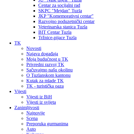
Centar za socijalni rad
SKPC "Mejdan" Tuzla
JKP "Komemorativni centar"
Razvojno poduzetnički centar
Veterinarska stanica Tuzla
BIT Centar Tuzla
Tržnice-pijace Tuzla
TK
Novosti
Najava događaja
Moja budućnost u TK
Privredni razvoj TK
Sačuvajmo našu okolinu
O Tuzlanskom kantonu
Kutak za mlade TK
TK - turistička oaza
Vijesti
Vijesti iz BiH
Vijesti iz svijeta
Zanimljivosti
Najnovije
Scena
Preporuka gurmanima
Auto