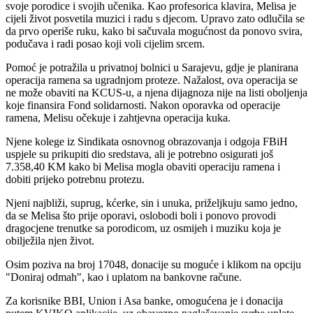
svoje porodice i svojih učenika. Kao profesorica klavira, Melisa je
cijeli život posvetila muzici i radu s djecom. Upravo zato odlučila se
da prvo operiše ruku, kako bi sačuvala mogućnost da ponovo svira,
podučava i radi posao koji voli cijelim srcem.
Pomoć je potražila u privatnoj bolnici u Sarajevu, gdje je planirana
operacija ramena sa ugradnjom proteze. Nažalost, ova operacija se
ne može obaviti na KCUS-u, a njena dijagnoza nije na listi oboljenja
koje finansira Fond solidarnosti. Nakon oporavka od operacije
ramena, Melisu očekuje i zahtjevna operacija kuka.
Njene kolege iz Sindikata osnovnog obrazovanja i odgoja FBiH
uspjele su prikupiti dio sredstava, ali je potrebno osigurati još
7.358,40 KM kako bi Melisa mogla obaviti operaciju ramena i
dobiti prijeko potrebnu protezu.
Njeni najbliži, suprug, kćerke, sin i unuka, priželjkuju samo jedno,
da se Melisa što prije oporavi, oslobodi boli i ponovo provodi
dragocjene trenutke sa porodicom, uz osmijeh i muziku koja je
obilježila njen život.
Osim poziva na broj 17048, donacije su moguće i klikom na opciju
"Doniraj odmah", kao i uplatom na bankovne račune.
Za korisnike BBI, Union i Asa banke, omogućena je i donacija