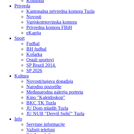
Kolumna
Privreda
Kantonalna privredna komora Tuzla
Novosti
Vanjskotrgovinska komora
Privredna komora FBiH
eKapija
Sport
Fudbal
BH fudbal
Košarka
Ostali sportovi
SP Brazil 2014.
SP 2026
Kultura
Novosti/najava događaja
Narodno pozorište
Međunarodna galerija portreta
Kino "Kaleidoskop"
BKC TK Tuzla
JU Dom mladih Tuzla
JU NUB "Derviš Sušić" Tuzla
Info
Servisne informacije
Važniji telefoni