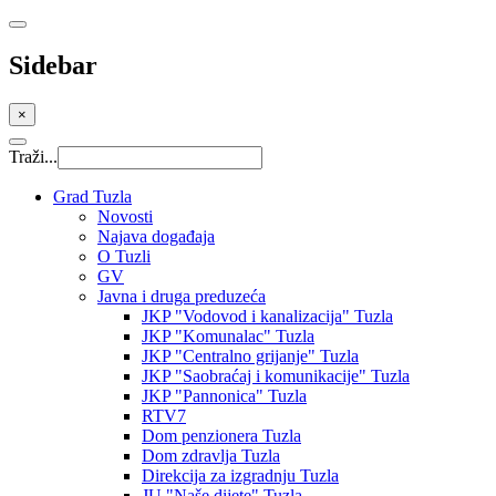
Sidebar
×
Traži...
Grad Tuzla
Novosti
Najava događaja
O Tuzli
GV
Javna i druga preduzeća
JKP "Vodovod i kanalizacija" Tuzla
JKP "Komunalac" Tuzla
JKP "Centralno grijanje" Tuzla
JKP "Saobraćaj i komunikacije" Tuzla
JKP "Pannonica" Tuzla
RTV7
Dom penzionera Tuzla
Dom zdravlja Tuzla
Direkcija za izgradnju Tuzla
JU "Naše dijete" Tuzla