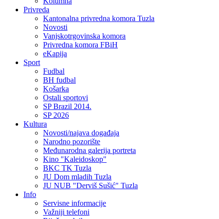
Kolumna
Privreda
Kantonalna privredna komora Tuzla
Novosti
Vanjskotrgovinska komora
Privredna komora FBiH
eKapija
Sport
Fudbal
BH fudbal
Košarka
Ostali sportovi
SP Brazil 2014.
SP 2026
Kultura
Novosti/najava događaja
Narodno pozorište
Međunarodna galerija portreta
Kino "Kaleidoskop"
BKC TK Tuzla
JU Dom mladih Tuzla
JU NUB "Derviš Sušić" Tuzla
Info
Servisne informacije
Važniji telefoni