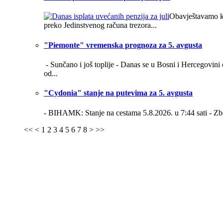
Obavještavamo kor
preko Jedinstvenog računa trezora...
"Piemonte" vremenska prognoza za 5. avgusta
- Sunčano i još toplije -
Danas se u Bosni i Hercegovini o
od...
"Cydonia" stanje na putevima za 5. avgusta
- BIHAMK: Stanje na cestama 5.8.2026. u 7:44 sati -
Zb
<<
<
1
2
3
4
5
6
7
8
>
>>