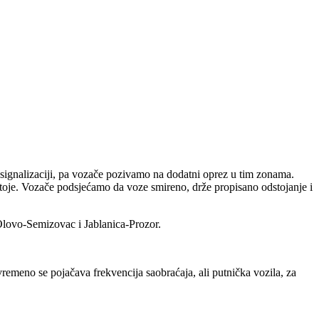
 signalizaciji, pa vozače pozivamo na dodatni oprez u tim zonama.
stoje. Vozače podsjećamo da voze smireno, drže propisano odstojanje i
Olovo-Semizovac i Jablanica-Prozor.
remeno se pojačava frekvencija saobraćaja, ali putnička vozila, za