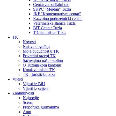
Centar za socijalni rad
SKPC "Mejdan" Tuzla
JKP "Komemorativni centar"
Razvojno poduzetnički centar
Veterinarska stanica Tuzla
BIT Centar Tuzla
Tržnice-pijace Tuzla
TK
Novosti
Najava događaja
Moja budućnost u TK
Privredni razvoj TK
Sačuvajmo našu okolinu
O Tuzlanskom kantonu
Kutak za mlade TK
TK - turistička oaza
Vijesti
Vijesti iz BiH
Vijesti iz svijeta
Zanimljivosti
Najnovije
Scena
Preporuka gurmanima
Auto