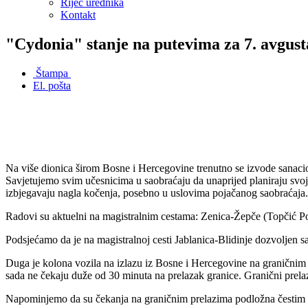
Riječ urednika
Kontakt
"Cydonia" stanje na putevima za 7. avgust
Štampa
El. pošta
Na više dionica širom Bosne i Hercegovine trenutno se izvode sanacio
Savjetujemo svim učesnicima u saobraćaju da unaprijed planiraju svoj
izbjegavaju nagla kočenja, posebno u uslovima pojačanog saobraćaja.
Radovi su aktuelni na magistralnim cestama: Zenica-Žepče (Topčić Po
Podsjećamo da je na magistralnoj cesti Jablanica-Blidinje dozvoljen s
Duga je kolona vozila na izlazu iz Bosne i Hercegovine na graničnim 
sada ne čekaju duže od 30 minuta na prelazak granice. Granični prelaz
Napominjemo da su čekanja na graničnim prelazima podložna čestim