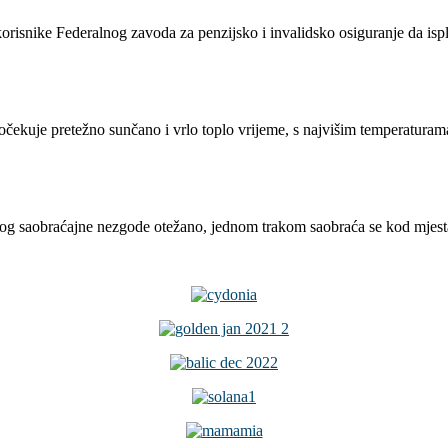
isnike Federalnog zavoda za penzijsko i invalidsko osiguranje da isplat
čekuje pretežno sunčano i vrlo toplo vrijeme, s najvišim temperaturama
og saobraćajne nezgode otežano, jednom trakom saobraća se kod mjesta D