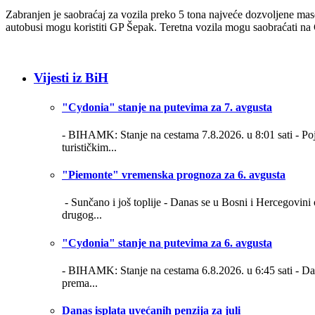
Zabranjen je saobraćaj za vozila preko 5 tona najveće dozvoljene mas
autobusi mogu koristiti GP Šepak. Teretna vozila mogu saobraćati na 
Vijesti iz BiH
"Cydonia" stanje na putevima za 7. avgusta
- BIHAMK: Stanje na cestama 7.8.2026. u 8:01 sati -
Po
turističkim...
"Piemonte" vremenska prognoza za 6. avgusta
- Sunčano i još toplije -
Danas se u Bosni i Hercegovini 
drugog...
"Cydonia" stanje na putevima za 6. avgusta
- BIHAMK: Stanje na cestama 6.8.2026. u 6:45 sati -
Da
prema...
Danas isplata uvećanih penzija za juli