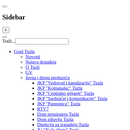
Sidebar
×
Traži...
Grad Tuzla
Novosti
Najava događaja
O Tuzli
GV
Javna i druga preduzeća
JKP "Vodovod i kanalizacija" Tuzla
JKP "Komunalac" Tuzla
JKP "Centralno grijanje" Tuzla
JKP "Saobraćaj i komunikacije" Tuzla
JKP "Pannonica" Tuzla
RTV7
Dom penzionera Tuzla
Dom zdravlja Tuzla
Direkcija za izgradnju Tuzla
JU "Naše dijete" Tuzla