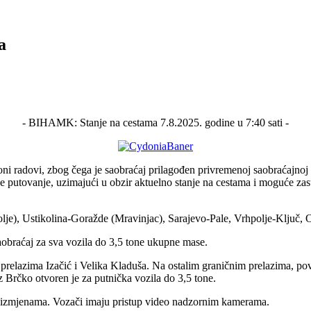
a
- BIHAMK: Stanje na cestama 7.8.2025. godine u 7:40 sati -
ni radovi, zbog čega je saobraćaj prilagođen privremenoj saobraćajnoj
e putovanje, uzimajući u obzir aktuelno stanje na cestama i moguće za
lje), Ustikolina-Goražde (Mravinjac), Sarajevo-Pale, Vrhpolje-Ključ, 
aobraćaj za sva vozila do 3,5 tone ukupne mase.
prelazima Izačić i Velika Kladuša. Na ostalim graničnim prelazima, pov
 Brčko otvoren je za putnička vozila do 3,5 tone.
 izmjenama. Vozači imaju pristup video nadzornim kamerama.