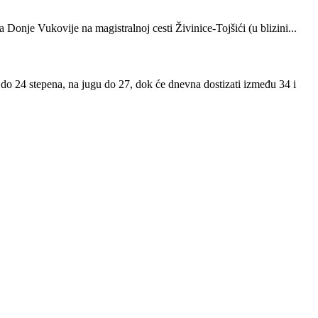
onje Vukovije na magistralnoj cesti Živinice-Tojšići (u blizini...
 do 24 stepena, na jugu do 27, dok će dnevna dostizati između 34 i