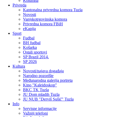
Kolumna
Privreda
Kantonalna privredna komora Tuzla
Novosti
Vanjskotrgovinska komora
Privredna komora FBiH
eKapija
Sport
Fudbal
BH fudbal
Košarka
Ostali sportovi
SP Brazil 2014.
SP 2026
Kultura
Novosti/najava događaja
Narodno pozorište
Međunarodna galerija portreta
Kino "Kaleidoskop"
BKC TK Tuzla
JU Dom mladih Tuzla
JU NUB "Derviš Sušić" Tuzla
Info
Servisne informacije
Važniji telefoni