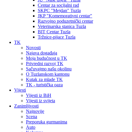
Centar za socijalni rad
SKPC "Mejdan" Tuzla
JKP "Komemorativni centar"
Razvojno poduzetnički centar
Veterinarska stanica Tuzla
BIT Centar Tuzla
Tržnice-pijace Tuzla
TK
Novosti
Najava događaja
Moja budućnost u TK
Privredni razvoj TK
Sačuvajmo našu okolinu
O Tuzlanskom kantonu
Kutak za mlade TK
TK - turistička oaza
Vijesti
Vijesti iz BiH
Vijesti iz svijeta
Zanimljivosti
Najnovije
Scena
Preporuka gurmanima
Auto