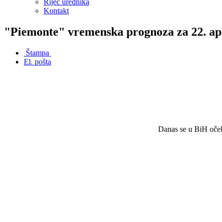
Riječ urednika
Kontakt
"Piemonte" vremenska prognoza za 22. ap
Štampa
El. pošta
Danas se u BiH oček