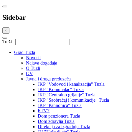
Sidebar
×
Traži...
Grad Tuzla
Novosti
Najava događaja
O Tuzli
GV
Javna i druga preduzeća
JKP "Vodovod i kanalizacija" Tuzla
JKP "Komunalac" Tuzla
JKP "Centralno grijanje" Tuzla
JKP "Saobraćaj i komunikacije" Tuzla
JKP "Pannonica" Tuzla
RTV7
Dom penzionera Tuzla
Dom zdravlja Tuzla
Direkcija za izgradnju Tuzla
JU "Naše dijete" Tuzla