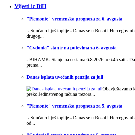
Vijesti iz BiH
"Piemonte" vremenska prognoza za 6. avgusta
- Sunčano i još toplije -
Danas se u Bosni i Hercegovini 
drugog...
"Cydonia" stanje na putevima za 6. avgusta
- BIHAMK: Stanje na cestama 6.8.2026. u 6:45 sati -
Da
prema...
Danas isplata uvećanih penzija za juli
Obavještavamo kor
preko Jedinstvenog računa trezora...
"Piemonte" vremenska prognoza za 5. avgusta
- Sunčano i još toplije -
Danas se u Bosni i Hercegovini o
od...