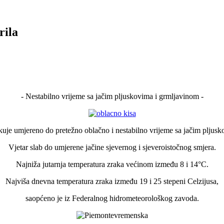
rila
- Nestabilno vrijeme sa jačim pljuskovima i grmljavinom -
uje umjereno do pretežno oblačno i nestabilno vrijeme sa jačim pljusk
Vjetar slab do umjerene jačine sjevernog i sjeveroistočnog smjera.
Najniža jutarnja temperatura zraka većinom između 8 i 14°C.
Najviša dnevna temperatura zraka između 19 i 25 stepeni Celzijusa,
saopćeno je iz Federalnog hidrometeorološkog zavoda.