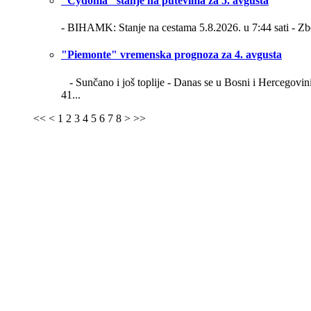
"Cydonia" stanje na putevima za 5. avgusta
- BIHAMK: Stanje na cestama 5.8.2026. u 7:44 sati -
Zb
"Piemonte" vremenska prognoza za 4. avgusta
- Sunčano i još toplije -
Danas se u Bosni i Hercegovini 
41...
<<
<
1
2
3
4
5
6
7
8
>
>>