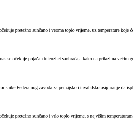
očekuje pretežno sunčano i veoma toplo vrijeme, uz temperature koje ć
nas se očekuje pojačan intenzitet saobraćaja kako na prilazima većim g
isnike Federalnog zavoda za penzijsko i invalidsko osiguranje da isplat
čekuje pretežno sunčano i vrlo toplo vrijeme, s najvišim temperaturama