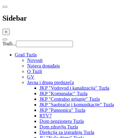
Sidebar
×
Traži...
Grad Tuzla
Novosti
Najava događaja
O Tuzli
GV
Javna i druga preduzeća
JKP "Vodovod i kanalizacija" Tuzla
JKP "Komunalac" Tuzla
JKP "Centralno grijanje" Tuzla
JKP "Saobraćaj i komunikacije" Tuzla
JKP "Pannonica" Tuzla
RTV7
Dom penzionera Tuzla
Dom zdravlja Tuzla
Direkcija za izgradnju Tuzla
JU "Naše dijete" Tuzla