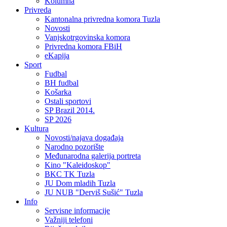
Kolumna
Privreda
Kantonalna privredna komora Tuzla
Novosti
Vanjskotrgovinska komora
Privredna komora FBiH
eKapija
Sport
Fudbal
BH fudbal
Košarka
Ostali sportovi
SP Brazil 2014.
SP 2026
Kultura
Novosti/najava događaja
Narodno pozorište
Međunarodna galerija portreta
Kino "Kaleidoskop"
BKC TK Tuzla
JU Dom mladih Tuzla
JU NUB "Derviš Sušić" Tuzla
Info
Servisne informacije
Važniji telefoni