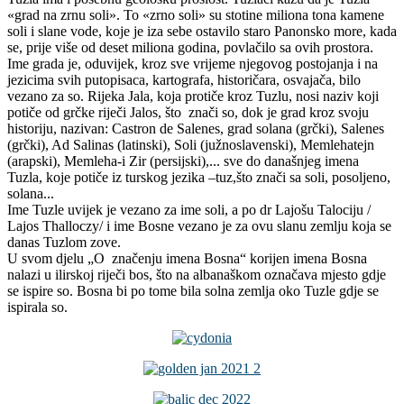
«grad na zrnu soli». To «zrno soli» su stotine miliona tona kamene
soli i slane vode, koje je iza sebe ostavilo staro Panonsko more, kada
se, prije više od deset miliona godina, povlačilo sa ovih prostora.
Ime grada je, oduvijek, kroz sve vrijeme njegovog postojanja i na
jezicima svih putopisaca, kartografa, historičara, osvajača, bilo
vezano za so. Rijeka Jala, koja protiče kroz Tuzlu, nosi naziv koji
potiče od grčke riječi Jalos, što znači so, dok je grad kroz svoju
historiju, nazivan: Castron de Salenes, grad solana (grčki), Salenes
(grčki), Ad Salinas (latinski), Soli (južnoslavenski), Memlehatejn
(arapski), Memleha-i Zir (persijski),... sve do današnjeg imena
Tuzla, koje potiče iz turskog jezika –tuz,što znači sa soli, posoljeno,
solana...
Ime Tuzle uvijek je vezano za ime soli, a po dr Lajošu Talociju /
Lajos Thalloczy/ i ime Bosne vezano je za ovu slanu zemlju koja se
danas Tuzlom zove.
U svom djelu „O značenju imena Bosna“ korijen imena Bosna
nalazi u ilirskoj riječi bos, što na albanaškom označava mjesto gdje
se ispire so. Bosna bi po tome bila solna zemlja oko Tuzle gdje se
ispirala so.