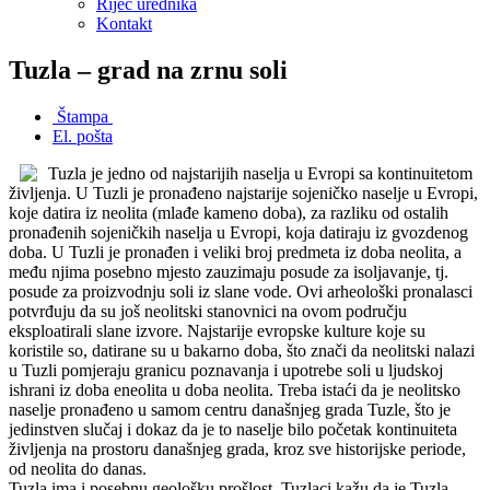
Riječ urednika
Kontakt
Tuzla – grad na zrnu soli
Štampa
El. pošta
Tuzla je jedno od najstarijih naselja u Evropi sa kontinuitetom
življenja. U Tuzli je pronađeno najstarije sojeničko naselje u Evropi,
koje datira iz neolita (mlađe kameno doba), za razliku od ostalih
pronađenih sojeničkih naselja u Evropi, koja datiraju iz gvozdenog
doba. U Tuzli je pronađen i veliki broj predmeta iz doba neolita, a
među njima posebno mjesto zauzimaju posude za isoljavanje, tj.
posude za proizvodnju soli iz slane vode. Ovi arheološki pronalasci
potvrđuju da su još neolitski stanovnici na ovom području
eksploatirali slane izvore. Najstarije evropske kulture koje su
koristile so, datirane su u bakarno doba, što znači da neolitski nalazi
u Tuzli pomjeraju granicu poznavanja i upotrebe soli u ljudskoj
ishrani iz doba eneolita u doba neolita. Treba istaći da je neolitsko
naselje pronađeno u samom centru današnjeg grada Tuzle, što je
jedinstven slučaj i dokaz da je to naselje bilo početak kontinuiteta
življenja na prostoru današnjeg grada, kroz sve historijske periode,
od neolita do danas.
Tuzla ima i posebnu geološku prošlost. Tuzlaci kažu da je Tuzla