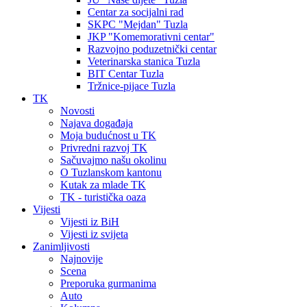
Centar za socijalni rad
SKPC "Mejdan" Tuzla
JKP "Komemorativni centar"
Razvojno poduzetnički centar
Veterinarska stanica Tuzla
BIT Centar Tuzla
Tržnice-pijace Tuzla
TK
Novosti
Najava događaja
Moja budućnost u TK
Privredni razvoj TK
Sačuvajmo našu okolinu
O Tuzlanskom kantonu
Kutak za mlade TK
TK - turistička oaza
Vijesti
Vijesti iz BiH
Vijesti iz svijeta
Zanimljivosti
Najnovije
Scena
Preporuka gurmanima
Auto