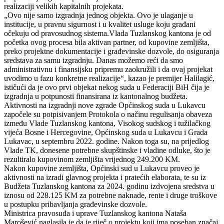
realizaciji velikih kapitalnih projekata.
„Ovo nije samo izgradnja jednog objekta. Ovo je ulaganje u
institucije, u pravnu sigurnost i u kvalitet usluge koju građani
očekuju od pravosudnog sistema.Vlada Tuzlanskog kantona je od
početka ovog procesa bila aktivan partner, od kupovine zemljišta,
preko projektne dokumentacije i građevinske dozvole, do osiguranja
sredstava za samu izgradnju. Danas možemo reći da smo
administrativnu i finansijsku pripremu zaokružili i da ovaj projekat
uvodimo u fazu konkretne realizacije“, kazao je premijer Halilagić,
ističući da je ovo prvi objekat nekog suda u Federaciji BiH čija je
izgradnja u potpunosti finansirana iz kantonalnog budžeta.
Aktivnosti na izgradnji nove zgrade Općinskog suda u Lukavcu
započele su potpisivanjem Protokola o načinu regulisanja obaveza
između Vlade Tuzlanskog kantona, Visokog sudskog i tužilačkog
vijeća Bosne i Hercegovine, Općinskog suda u Lukavcu i Grada
Lukavac, u septembru 2022. godine. Nakon toga su, na prijedlog
Vlade TK, donesene potrebne skupštinske i vladine odluke, što je
rezultiralo kupovinom zemljišta vrijednog 249.200 KM.
Nakon kupovine zemljišta, Općinski sud u Lukavcu proveo je
aktivnosti na izradi glavnog projekta i pratećih elaborata, te su iz
Budžeta Tuzlanskog kantona za 2024. godinu izdvojena sredstva u
iznosu od 228.125 KM za potrebne naknade, rente i druge troškove
u postupku pribavljanja građevinske dozvole.
Ministrica pravosuđa i uprave Tuzlanskog kantona Nataša
Marošević naglasila je da je riječ o projektu koji ima poseban značaj