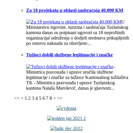
Za 18 projekata u oblasti saobraćaja 40.000 KM
U
Ministarstvu trgovine, turizma i saobraćaja Tuzlanskog
kantona danas su potpisani ugovori sa 18 neprofitnih
organizacijai udruženja o dodjeli sredstava prikupljenih
po osnovu naknada za obavljene...
Tužioci dobili službene legitimacije i značke
-
Ministrica pravosuđa i uprave uručila službene
legitimacije i značke za tužioce Kantonalnog tužilaštva
TK - Ministrica pravosuđa i uprave Tuzlanskog
kantona Nataša Marošević, danas je glavnom...
<<
<
1
2
3
4
5
6
7
8
>
>>