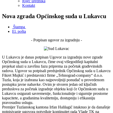
Riječ urednika
Kontakt
Nova zgrada Općinskog suda u Lukavcu
Štampa
El. pošta
- Potpisan ugovor za izgradnju -
U Lukavcu je danas potpisan Ugovor za izgradnju nove zgrade
Općinskog suda u Lukavcu, čime ovaj višegodišnji kapitalni
projekat ulazi u završnu fazu priprema za početak građevinskih
radova. Ugovor su potpisali predsjednik Općinskog suda u Lukavcu
Fikret Mujkić i predstavnici firme „Tehnograd-company“ d.o.o.
Tuzla, koja je izabrana kao najpovoljniji ponuđač u provedenom
postupku javne nabavke. Ovim je stvoren jedan od ključnih
preduslova za početak izgradnje objekta koji će Općinskom sudu u
Lukavcu osigurati savremenije, funkcionalnije i sigurnije prostorne
kapacitete, a građanima kvalitetniju, dostupniju i efikasniju
pravosudnu uslugu.
Premijer Tuzlanskog kantona Irfan Halilagić istaknuo je da današnje
potpisivanje ugovora potvrđuje kontinuitet rada Vlade TK na