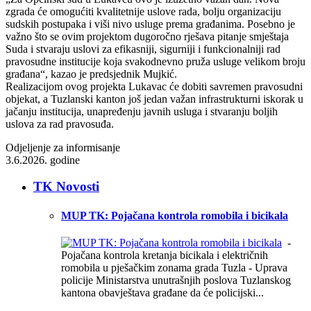
zgrada će omogućiti kvalitetnije uslove rada, bolju organizaciju
sudskih postupaka i viši nivo usluge prema građanima. Posebno je
važno što se ovim projektom dugoročno rješava pitanje smještaja
Suda i stvaraju uslovi za efikasniji, sigurniji i funkcionalniji rad
pravosudne institucije koja svakodnevno pruža usluge velikom broju
građana“, kazao je predsjednik Mujkić.
Realizacijom ovog projekta Lukavac će dobiti savremen pravosudni
objekat, a Tuzlanski kanton još jedan važan infrastrukturni iskorak u
jačanju institucija, unapređenju javnih usluga i stvaranju boljih
uslova za rad pravosuđa.
Odjeljenje za informisanje
3.6.2026. godine
TK Novosti
MUP TK: Pojačana kontrola romobila i bicikala
-
Pojačana kontrola kretanja bicikala i električnih
romobila u pješačkim zonama grada Tuzla - Uprava
policije Ministarstva unutrašnjih poslova Tuzlanskog
kantona obavještava građane da će policijski...