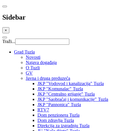
Sidebar
×
Traži...
Grad Tuzla
Novosti
Najava događaja
O Tuzli
GV
Javna i druga preduzeća
JKP "Vodovod i kanalizacija" Tuzla
JKP "Komunalac" Tuzla
JKP "Centralno grijanje" Tuzla
JKP "Saobraćaj i komunikacije" Tuzla
JKP "Pannonica" Tuzla
RTV7
Dom penzionera Tuzla
Dom zdravlja Tuzla
Direkcija za izgradnju Tuzla
JU "Naše dijete" Tuzla