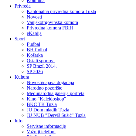
Kolumna
Privreda
Kantonalna privredna komora Tuzla
Novosti
Vanjskotrgovinska komora
Privredna komora FBiH
eKapija
Sport
Fudbal
BH fudbal
Košarka
Ostali sportovi
SP Brazil 2014.
SP 2026
Kultura
Novosti/najava događaja
Narodno pozorište
Međunarodna galerija portreta
Kino "Kaleidoskop"
BKC TK Tuzla
JU Dom mladih Tuzla
JU NUB "Derviš Sušić" Tuzla
Info
Servisne informacije
Važniji telefoni