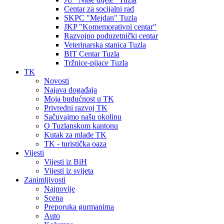
Centar za socijalni rad
SKPC "Mejdan" Tuzla
JKP "Komemorativni centar"
Razvojno poduzetnički centar
Veterinarska stanica Tuzla
BIT Centar Tuzla
Tržnice-pijace Tuzla
TK
Novosti
Najava događaja
Moja budućnost u TK
Privredni razvoj TK
Sačuvajmo našu okolinu
O Tuzlanskom kantonu
Kutak za mlade TK
TK - turistička oaza
Vijesti
Vijesti iz BiH
Vijesti iz svijeta
Zanimljivosti
Najnovije
Scena
Preporuka gurmanima
Auto