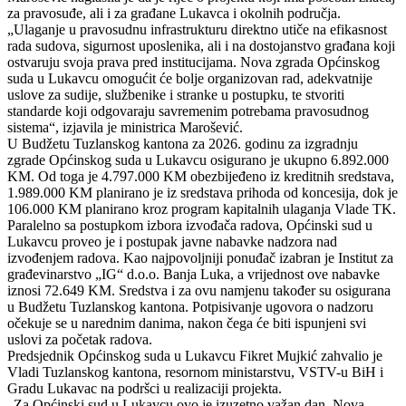
za pravosuđe, ali i za građane Lukavca i okolnih područja.
„Ulaganje u pravosudnu infrastrukturu direktno utiče na efikasnost
rada sudova, sigurnost uposlenika, ali i na dostojanstvo građana koji
ostvaruju svoja prava pred institucijama. Nova zgrada Općinskog
suda u Lukavcu omogućit će bolje organizovan rad, adekvatnije
uslove za sudije, službenike i stranke u postupku, te stvoriti
standarde koji odgovaraju savremenim potrebama pravosudnog
sistema“, izjavila je ministrica Marošević.
U Budžetu Tuzlanskog kantona za 2026. godinu za izgradnju
zgrade Općinskog suda u Lukavcu osigurano je ukupno 6.892.000
KM. Od toga je 4.797.000 KM obezbijeđeno iz kreditnih sredstava,
1.989.000 KM planirano je iz sredstava prihoda od koncesija, dok je
106.000 KM planirano kroz program kapitalnih ulaganja Vlade TK.
Paralelno sa postupkom izbora izvođača radova, Općinski sud u
Lukavcu proveo je i postupak javne nabavke nadzora nad
izvođenjem radova. Kao najpovoljniji ponuđač izabran je Institut za
građevinarstvo „IG“ d.o.o. Banja Luka, a vrijednost ove nabavke
iznosi 72.649 KM. Sredstva i za ovu namjenu također su osigurana
u Budžetu Tuzlanskog kantona. Potpisivanje ugovora o nadzoru
očekuje se u narednim danima, nakon čega će biti ispunjeni svi
uslovi za početak radova.
Predsjednik Općinskog suda u Lukavcu Fikret Mujkić zahvalio je
Vladi Tuzlanskog kantona, resornom ministarstvu, VSTV-u BiH i
Gradu Lukavac na podršci u realizaciji projekta.
„Za Općinski sud u Lukavcu ovo je izuzetno važan dan. Nova