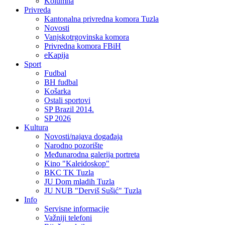
Kolumna
Privreda
Kantonalna privredna komora Tuzla
Novosti
Vanjskotrgovinska komora
Privredna komora FBiH
eKapija
Sport
Fudbal
BH fudbal
Košarka
Ostali sportovi
SP Brazil 2014.
SP 2026
Kultura
Novosti/najava događaja
Narodno pozorište
Međunarodna galerija portreta
Kino "Kaleidoskop"
BKC TK Tuzla
JU Dom mladih Tuzla
JU NUB "Derviš Sušić" Tuzla
Info
Servisne informacije
Važniji telefoni