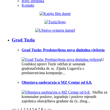
Riječ urednika
Kontakt
Grad Tuzla
Grad Tuzla: Predstavljena nova digitalna rješenja
U
Gradskoj upravi Tuzle održan je sastanak
gradonačelnika dr. sc. Zijada Lugavića s
predstavnicima kompanije...
Obustava saobraćaja u MZ Centar od 6.8.
Služba za
komunalne poslove, izgradnju i poslove mjesnih
zajednica obavještava građane da će, zbog...
<<
<
1
2
3
4
5
6
7
8
>
>>