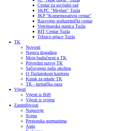
Centar za socijalni rad
SKPC "Mejdan" Tuzla
JKP "Komemorativni centar"
Razvojno poduzetnički centar
Veterinarska stanica Tuzla
BIT Centar Tuzla
Tržnice-pijace Tuzla
TK
Novosti
Najava događaja
Moja budućnost u TK
Privredni razvoj TK
Sačuvajmo našu okolinu
O Tuzlanskom kantonu
Kutak za mlade TK
TK - turistička oaza
Vijesti
Vijesti iz BiH
Vijesti iz svijeta
Zanimljivosti
Najnovije
Scena
Preporuka gurmanima
Auto