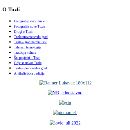
O Tuzli
Fotografije stare Tuzle
Fotografije nove Tuzle
Drugi o Tuzli
Tuzla univerzitetski grad
Tuzla - grad na zrnu soli
Talenat i tehnologija
Tradicija kulture
Šta posjetiti u Tuzli
Gdje se nalazi Tuzla
Tuzla - preporođen grad
Antifašistička tradicija