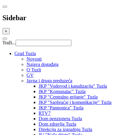
Sidebar
×
Traži...
Grad Tuzla
Novosti
Najava događaja
O Tuzli
GV
Javna i druga preduzeća
JKP "Vodovod i kanalizacija" Tuzla
JKP "Komunalac" Tuzla
JKP "Centralno grijanje" Tuzla
JKP "Saobraćaj i komunikacije" Tuzla
JKP "Pannonica" Tuzla
RTV7
Dom penzionera Tuzla
Dom zdravlja Tuzla
Direkcija za izgradnju Tuzla
JU "Naše dijete" Tuzla