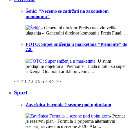
Šehić: "Nećemo se zadržati na zakonskom
minimumu"
- Generalni direktor Pretisa najavio velika
ulaganja - Generalni direktor kompanije Pretis Fuad...
FOTO: Super sniženja u marketima "Piemonte" do
7.8.
U svim
prodajnim objektima "Piemonte" Tuzla u toku su super
sniženja. Odabrani artikli po veoma...
<<
<
1
2
3
4
5
6
7
8
>
>>
Sport
Završnica Formula 1 sezone pod upitnikom
- Poznat
je rezervni plan - Formula 1 priprema alternativni
scenarij za završnicu sezone 2026. Ako...