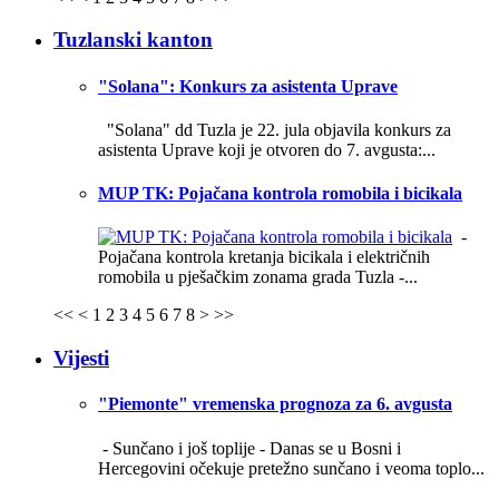
Tuzlanski kanton
"Solana": Konkurs za asistenta Uprave
"Solana" dd Tuzla je 22. jula objavila konkurs za
asistenta Uprave koji je otvoren do 7. avgusta:...
MUP TK: Pojačana kontrola romobila i bicikala
-
Pojačana kontrola kretanja bicikala i električnih
romobila u pješačkim zonama grada Tuzla -...
<<
<
1
2
3
4
5
6
7
8
>
>>
Vijesti
"Piemonte" vremenska prognoza za 6. avgusta
- Sunčano i još toplije -
Danas se u Bosni i
Hercegovini očekuje pretežno sunčano i veoma toplo...