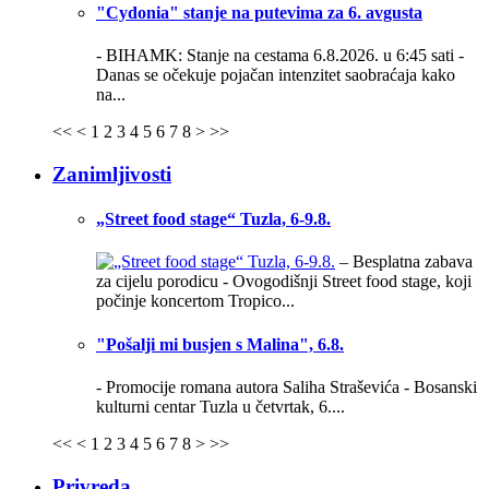
"Cydonia" stanje na putevima za 6. avgusta
- BIHAMK: Stanje na cestama 6.8.2026. u 6:45 sati -
Danas se očekuje pojačan intenzitet saobraćaja kako
na...
<<
<
1
2
3
4
5
6
7
8
>
>>
Zanimljivosti
„Street food stage“ Tuzla, 6-9.8.
– Besplatna zabava
za cijelu porodicu - Ovogodišnji Street food stage, koji
počinje koncertom Tropico...
"Pošalji mi busjen s Malina", 6.8.
- Promocije romana autora Saliha Straševića - Bosanski
kulturni centar Tuzla u četvrtak, 6....
<<
<
1
2
3
4
5
6
7
8
>
>>
Privreda