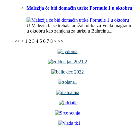
Malezija će biti domaćin utrke Formule 1 u oktobru
U Maleziji bi se trebala održati utrka za Veliku nagradu
u oktobru kao zamjena za utrku u Bahreinu...
<<
<
1
2
3
4
5
6
7
8
>
>>