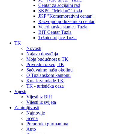
Centar za socijalni rad
SKPC "Mejdan" Tuzla
JKP "Komemorativni centar"
Razvojno poduzetnički centar
Veterinarska stanica Tuzla
BIT Centar Tuzla
Tržnice-pijace Tuzla
TK
Novosti
Najava događaja
Moja budućnost u TK
Privredni razvoj TK
Sačuvajmo našu okolinu
O Tuzlanskom kantonu
Kutak za mlade TK
TK - turistička oaza
Vijesti
Vijesti iz BiH
Vijesti iz svijeta
Zanimljivosti
Najnovije
Scena
Preporuka gurmanima
Auto