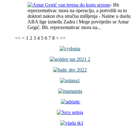
- Bh
reprezentativac mora na operaciju, a potvrdili su to
doktori nakon dva stručna mišljenja - Naime u duelu
ABA lige između Zadra i Mege povrijedio se Amar
Gegić. Bh. reprezentativac mora na...
<<
<
1
2
3
4
5
6
7
8
>
>>