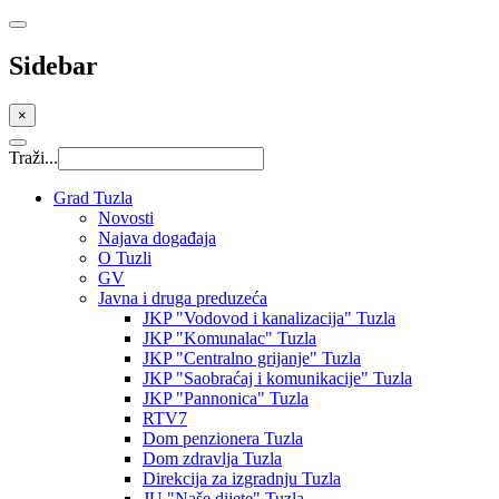
Sidebar
×
Traži...
Grad Tuzla
Novosti
Najava događaja
O Tuzli
GV
Javna i druga preduzeća
JKP "Vodovod i kanalizacija" Tuzla
JKP "Komunalac" Tuzla
JKP "Centralno grijanje" Tuzla
JKP "Saobraćaj i komunikacije" Tuzla
JKP "Pannonica" Tuzla
RTV7
Dom penzionera Tuzla
Dom zdravlja Tuzla
Direkcija za izgradnju Tuzla
JU "Naše dijete" Tuzla