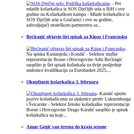
- Pet
mladih košarkašica iz SOS Dječijih sela u BiH i ove
godine na Košarkaškom kampu - Mlade košarkašice iz
SOS Dječjih sela u Gračanici i ove su godine,
zahvaljujući strateškom partnerstvu sa...
Bećiragić objavio širi spisak za Kipar i Francusku
-
Na spisku Kastanjeda i Kondić - Selektor muške
reprezentacije Bosne i Hercegovine Adis Bećiragić
saopštio je širi spisak košarkaša za dvije posljednje
utakmice kvalifikacija za Eurobasket 2025,...
Okupljanje košarkašica 3. februara
- Karalić uputio
pozive košarkašicama za utakmice protiv Luksemburga
i Švicarske - Selektor ženske košarkaške reprezentacije
Bosne i Hercegovine Drago Karalić saopštio je spisak
košarkašica na koje...
Amar Gegić van terena do kraja sezone