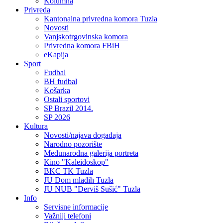
Kolumna
Privreda
Kantonalna privredna komora Tuzla
Novosti
Vanjskotrgovinska komora
Privredna komora FBiH
eKapija
Sport
Fudbal
BH fudbal
Košarka
Ostali sportovi
SP Brazil 2014.
SP 2026
Kultura
Novosti/najava događaja
Narodno pozorište
Međunarodna galerija portreta
Kino "Kaleidoskop"
BKC TK Tuzla
JU Dom mladih Tuzla
JU NUB "Derviš Sušić" Tuzla
Info
Servisne informacije
Važniji telefoni