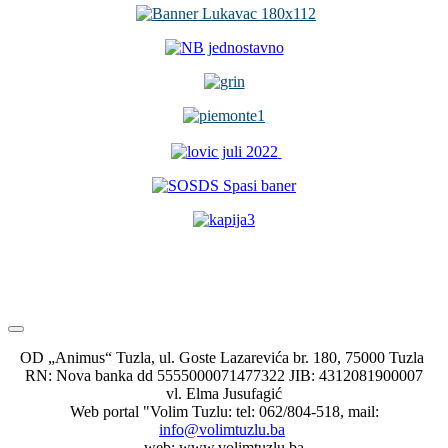
OD „Animus“ Tuzla, ul. Goste Lazarevića br. 180, 75000 Tuzla
RN: Nova banka dd 5555000071477322 JIB: 4312081900007
vl. Elma Jusufagić
Web portal "Volim Tuzlu: tel: 062/804-518, mail:
info@volimtuzlu.ba
web: www.volimtuzlu.ba