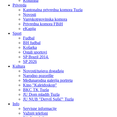
Kolumna
Privreda
Kantonalna privredna komora Tuzla
Novosti
Vanjskotrgovinska komora
Privredna komora FBiH
eKapija
Sport
Fudbal
BH fudbal
Košarka
Ostali sportovi
SP Brazil 2014.
SP 2026
Kultura
Novosti/najava događaja
Narodno pozorište
Međunarodna galerija portreta
Kino "Kaleidoskop"
BKC TK Tuzla
JU Dom mladih Tuzla
JU NUB "Derviš Sušić" Tuzla
Info
Servisne informacije
Važniji telefoni