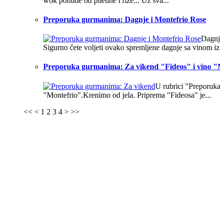
wok ponude od piletine i riže... Uz sva...
Preporuka gurmanima: Dagnje i Montefrio Rose
Dagnje
Sigurno ćete voljeti ovako spremljene dagnje sa vinom iz.
Preporuka gurmanima: Za vikend "Fideos" i vino "
U rubrici "Preporuka
"Montefrio".Krenimo od jela. Priprema "Fideosa" je...
<<
<
1
2
3
4
>
>>