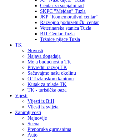
Centar za socijalni rad
SKPC "Mejdan" Tuzla
JKP "Komemorativni centar"
Razvojno poduzetnički centar
Veterinarska stanica Tuzla
BIT Centar Tuzla
Tržnice-pijace Tuzla
TK
Novosti
Najava događaja
Moja budućnost u TK
Privredni razvoj TK
Sačuvajmo našu okolinu
O Tuzlanskom kantonu
Kutak za mlade TK
TK - turistička oaza
Vijesti
Vijesti iz BiH
Vijesti iz svijeta
Zanimljivosti
Najnovije
Scena
Preporuka gurmanima
Auto