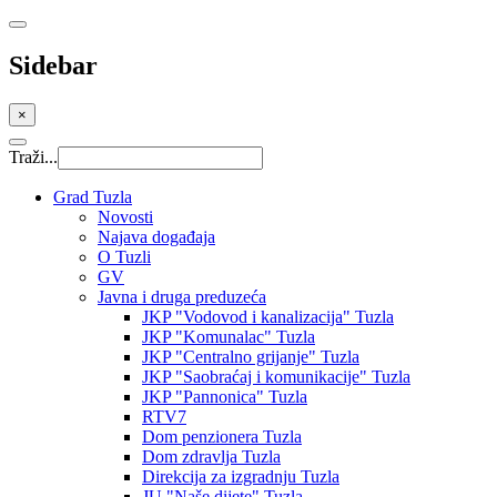
Sidebar
×
Traži...
Grad Tuzla
Novosti
Najava događaja
O Tuzli
GV
Javna i druga preduzeća
JKP "Vodovod i kanalizacija" Tuzla
JKP "Komunalac" Tuzla
JKP "Centralno grijanje" Tuzla
JKP "Saobraćaj i komunikacije" Tuzla
JKP "Pannonica" Tuzla
RTV7
Dom penzionera Tuzla
Dom zdravlja Tuzla
Direkcija za izgradnju Tuzla
JU "Naše dijete" Tuzla