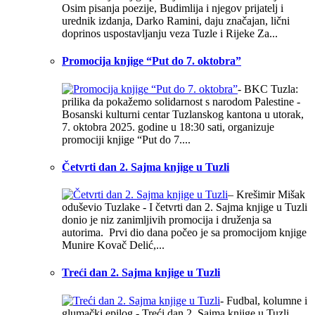
Osim pisanja poezije, Budimlija i njegov prijatelj i
urednik izdanja, Darko Ramini, daju značajan, lični
doprinos uspostavljanju veza Tuzle i Rijeke Za...
Promocija knjige “Put do 7. oktobra”
- BKC Tuzla:
prilika da pokažemo solidarnost s narodom Palestine -
Bosanski kulturni centar Tuzlanskog kantona u utorak,
7. oktobra 2025. godine u 18:30 sati, organizuje
promociji knjige “Put do 7....
Četvrti dan 2. Sajma knjige u Tuzli
– Krešimir Mišak
oduševio Tuzlake - I četvrti dan 2. Sajma knjige u Tuzli
donio je niz zanimljivih promocija i druženja sa
autorima. Prvi dio dana počeo je sa promocijom knjige
Munire Kovač Delić,...
Treći dan 2. Sajma knjige u Tuzli
- Fudbal, kolumne i
glumački epilog - Treći dan 2. Sajma knjige u Tuzli