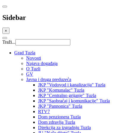
Sidebar
×
Traži...
Grad Tuzla
Novosti
Najava događaja
O Tuzli
GV
Javna i druga preduzeća
JKP "Vodovod i kanalizacija" Tuzla
JKP "Komunalac" Tuzla
JKP "Centralno grijanje" Tuzla
JKP "Saobraćaj i komunikacije" Tuzla
JKP "Pannonica" Tuzla
RTV7
Dom penzionera Tuzla
Dom zdravlja Tuzla
Direkcija za izgradnju Tuzla
JU "Naše dijete" Tuzla