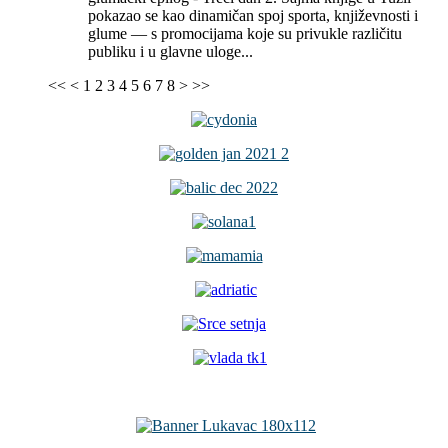
pokazao se kao dinamičan spoj sporta, književnosti i
glume — s promocijama koje su privukle različitu
publiku i u glavne uloge...
<<
<
1
2
3
4
5
6
7
8
>
>>