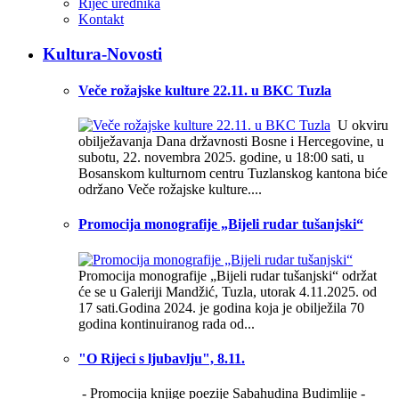
Riječ urednika
Kontakt
Kultura-Novosti
Veče rožajske kulture 22.11. u BKC Tuzla
U okviru
obilježavanja Dana državnosti Bosne i Hercegovine, u
subotu, 22. novembra 2025. godine, u 18:00 sati, u
Bosanskom kulturnom centru Tuzlanskog kantona biće
održano Veče rožajske kulture....
Promocija monografije „Bijeli rudar tušanjski“
Promocija monografije „Bijeli rudar tušanjski“ održat
će se u Galeriji Mandžić, Tuzla, utorak 4.11.2025. od
17 sati.Godina 2024. je godina koja je obilježila 70
godina kontinuiranog rada od...
"O Rijeci s ljubavlju", 8.11.
- Promocija knjige poezije Sabahudina Budimlije -