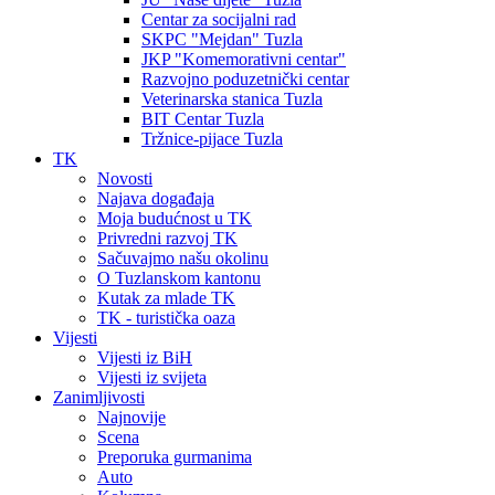
Centar za socijalni rad
SKPC "Mejdan" Tuzla
JKP "Komemorativni centar"
Razvojno poduzetnički centar
Veterinarska stanica Tuzla
BIT Centar Tuzla
Tržnice-pijace Tuzla
TK
Novosti
Najava događaja
Moja budućnost u TK
Privredni razvoj TK
Sačuvajmo našu okolinu
O Tuzlanskom kantonu
Kutak za mlade TK
TK - turistička oaza
Vijesti
Vijesti iz BiH
Vijesti iz svijeta
Zanimljivosti
Najnovije
Scena
Preporuka gurmanima
Auto