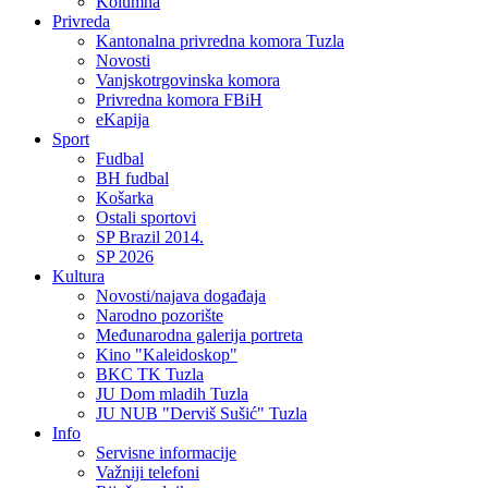
Kolumna
Privreda
Kantonalna privredna komora Tuzla
Novosti
Vanjskotrgovinska komora
Privredna komora FBiH
eKapija
Sport
Fudbal
BH fudbal
Košarka
Ostali sportovi
SP Brazil 2014.
SP 2026
Kultura
Novosti/najava događaja
Narodno pozorište
Međunarodna galerija portreta
Kino "Kaleidoskop"
BKC TK Tuzla
JU Dom mladih Tuzla
JU NUB "Derviš Sušić" Tuzla
Info
Servisne informacije
Važniji telefoni