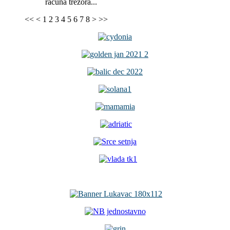
računa trezora...
<<
<
1
2
3
4
5
6
7
8
>
>>