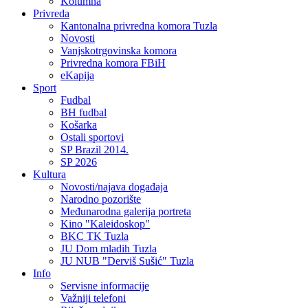
Kolumna
Privreda
Kantonalna privredna komora Tuzla
Novosti
Vanjskotrgovinska komora
Privredna komora FBiH
eKapija
Sport
Fudbal
BH fudbal
Košarka
Ostali sportovi
SP Brazil 2014.
SP 2026
Kultura
Novosti/najava događaja
Narodno pozorište
Međunarodna galerija portreta
Kino "Kaleidoskop"
BKC TK Tuzla
JU Dom mladih Tuzla
JU NUB "Derviš Sušić" Tuzla
Info
Servisne informacije
Važniji telefoni