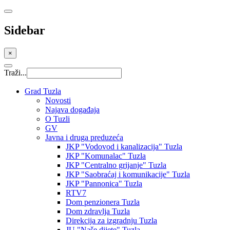
Sidebar
×
Traži...
Grad Tuzla
Novosti
Najava događaja
O Tuzli
GV
Javna i druga preduzeća
JKP "Vodovod i kanalizacija" Tuzla
JKP "Komunalac" Tuzla
JKP "Centralno grijanje" Tuzla
JKP "Saobraćaj i komunikacije" Tuzla
JKP "Pannonica" Tuzla
RTV7
Dom penzionera Tuzla
Dom zdravlja Tuzla
Direkcija za izgradnju Tuzla
JU "Naše dijete" Tuzla