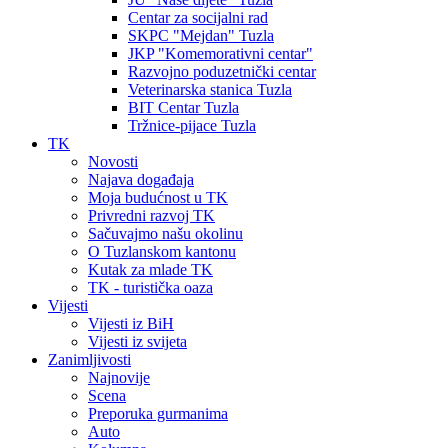
Centar za socijalni rad
SKPC "Mejdan" Tuzla
JKP "Komemorativni centar"
Razvojno poduzetnički centar
Veterinarska stanica Tuzla
BIT Centar Tuzla
Tržnice-pijace Tuzla
TK
Novosti
Najava događaja
Moja budućnost u TK
Privredni razvoj TK
Sačuvajmo našu okolinu
O Tuzlanskom kantonu
Kutak za mlade TK
TK - turistička oaza
Vijesti
Vijesti iz BiH
Vijesti iz svijeta
Zanimljivosti
Najnovije
Scena
Preporuka gurmanima
Auto