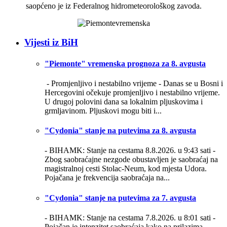
saopćeno je iz Federalnog hidrometeorološkog zavoda.
Vijesti iz BiH
"Piemonte" vremenska prognoza za 8. avgusta
- Promjenljivo i nestabilno vrijeme -
Danas se u Bosni i
Hercegovini očekuje promjenljivo i nestabilno vrijeme.
U drugoj polovini dana sa lokalnim pljuskovima i
grmljavinom. Pljuskovi mogu biti i...
"Cydonia" stanje na putevima za 8. avgusta
- BIHAMK: Stanje na cestama 8.8.2026. u 9:43 sati -
Zbog saobraćajne nezgode obustavljen je saobraćaj na
magistralnoj cesti Stolac-Neum, kod mjesta Udora.
Pojačana je frekvencija saobraćaja na...
"Cydonia" stanje na putevima za 7. avgusta
- BIHAMK: Stanje na cestama 7.8.2026. u 8:01 sati -
Pojačan je intenzitet saobraćaja kako na prilazima