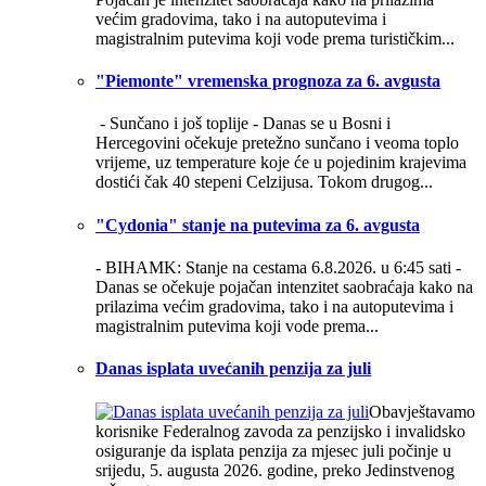
većim gradovima, tako i na autoputevima i
magistralnim putevima koji vode prema turističkim...
"Piemonte" vremenska prognoza za 6. avgusta
- Sunčano i još toplije -
Danas se u Bosni i
Hercegovini očekuje pretežno sunčano i veoma toplo
vrijeme, uz temperature koje će u pojedinim krajevima
dostići čak 40 stepeni Celzijusa. Tokom drugog...
"Cydonia" stanje na putevima za 6. avgusta
- BIHAMK: Stanje na cestama 6.8.2026. u 6:45 sati -
Danas se očekuje pojačan intenzitet saobraćaja kako na
prilazima većim gradovima, tako i na autoputevima i
magistralnim putevima koji vode prema...
Danas isplata uvećanih penzija za juli
Obavještavamo
korisnike Federalnog zavoda za penzijsko i invalidsko
osiguranje da isplata penzija za mjesec juli počinje u
srijedu, 5. augusta 2026. godine, preko Jedinstvenog