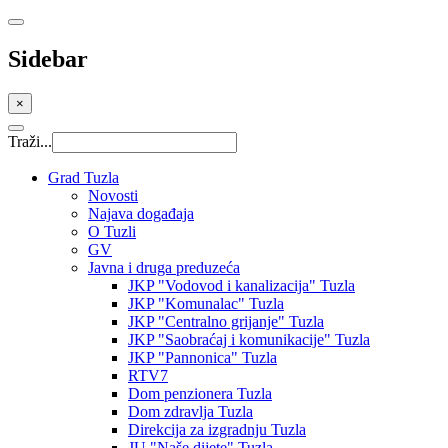
Sidebar
×
Traži...
Grad Tuzla
Novosti
Najava događaja
O Tuzli
GV
Javna i druga preduzeća
JKP "Vodovod i kanalizacija" Tuzla
JKP "Komunalac" Tuzla
JKP "Centralno grijanje" Tuzla
JKP "Saobraćaj i komunikacije" Tuzla
JKP "Pannonica" Tuzla
RTV7
Dom penzionera Tuzla
Dom zdravlja Tuzla
Direkcija za izgradnju Tuzla
JU "Naše dijete" Tuzla