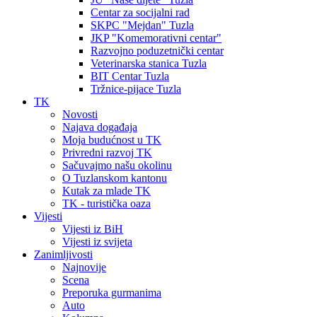
Centar za socijalni rad
SKPC "Mejdan" Tuzla
JKP "Komemorativni centar"
Razvojno poduzetnički centar
Veterinarska stanica Tuzla
BIT Centar Tuzla
Tržnice-pijace Tuzla
TK
Novosti
Najava događaja
Moja budućnost u TK
Privredni razvoj TK
Sačuvajmo našu okolinu
O Tuzlanskom kantonu
Kutak za mlade TK
TK - turistička oaza
Vijesti
Vijesti iz BiH
Vijesti iz svijeta
Zanimljivosti
Najnovije
Scena
Preporuka gurmanima
Auto