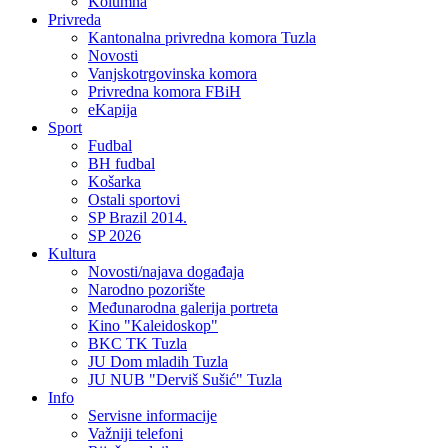
Kolumna
Privreda
Kantonalna privredna komora Tuzla
Novosti
Vanjskotrgovinska komora
Privredna komora FBiH
eKapija
Sport
Fudbal
BH fudbal
Košarka
Ostali sportovi
SP Brazil 2014.
SP 2026
Kultura
Novosti/najava događaja
Narodno pozorište
Međunarodna galerija portreta
Kino "Kaleidoskop"
BKC TK Tuzla
JU Dom mladih Tuzla
JU NUB "Derviš Sušić" Tuzla
Info
Servisne informacije
Važniji telefoni