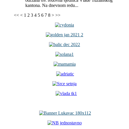
održana 69. redovna sjednica Vlade Tuzlanskog
kantona. Na dnevnom redu...
<<
<
1
2
3
4
5
6
7
8
>
>>