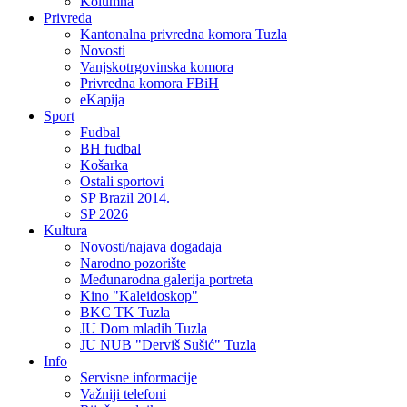
Kolumna
Privreda
Kantonalna privredna komora Tuzla
Novosti
Vanjskotrgovinska komora
Privredna komora FBiH
eKapija
Sport
Fudbal
BH fudbal
Košarka
Ostali sportovi
SP Brazil 2014.
SP 2026
Kultura
Novosti/najava događaja
Narodno pozorište
Međunarodna galerija portreta
Kino "Kaleidoskop"
BKC TK Tuzla
JU Dom mladih Tuzla
JU NUB "Derviš Sušić" Tuzla
Info
Servisne informacije
Važniji telefoni