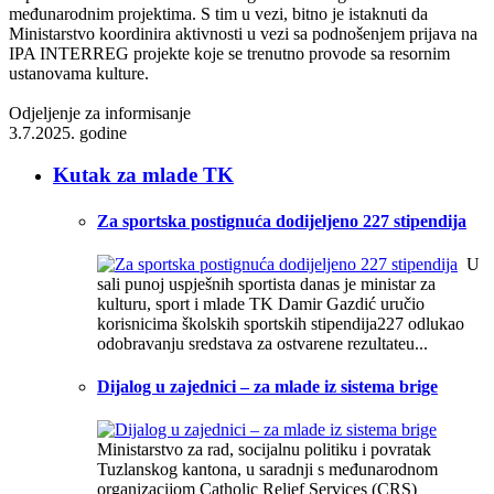
međunarodnim projektima. S tim u vezi, bitno je istaknuti da
Ministarstvo koordinira aktivnosti u vezi sa podnošenjem prijava na
IPA INTERREG projekte koje se trenutno provode sa resornim
ustanovama kulture.
Odjeljenje za informisanje
3.7.2025. godine
Kutak za mlade TK
Za sportska postignuća dodijeljeno 227 stipendija
U
sali punoj uspješnih sportista danas je ministar za
kulturu, sport i mlade TK Damir Gazdić uručio
korisnicima školskih sportskih stipendija227 odlukao
odobravanju sredstava za ostvarene rezultateu...
Dijalog u zajednici – za mlade iz sistema brige
Ministarstvo za rad, socijalnu politiku i povratak
Tuzlanskog kantona, u saradnji s međunarodnom
organizacijom Catholic Relief Services (CRS)