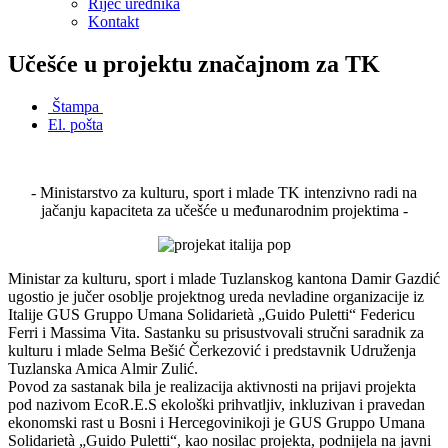
Riječ urednika
Kontakt
Učešće u projektu značajnom za TK
Štampa
El. pošta
- Ministarstvo za kulturu, sport i mlade TK intenzivno radi na
jačanju kapaciteta za učešće u međunarodnim projektima -
Ministar za kulturu, sport i mlade Tuzlanskog kantona Damir Gazdić
ugostio je jučer osoblje projektnog ureda nevladine organizacije iz
Italije GUS Gruppo Umana Solidarietà „Guido Puletti“ Federicu
Ferri i Massima Vita. Sastanku su prisustvovali stručni saradnik za
kulturu i mlade Selma Bešić Čerkezović i predstavnik Udruženja
Tuzlanska Amica Almir Zulić.
Povod za sastanak bila je realizacija aktivnosti na prijavi projekta
pod nazivom EcoR.E.S ekološki prihvatljiv, inkluzivan i pravedan
ekonomski rast u Bosni i Hercegovinikoji je GUS Gruppo Umana
Solidarietà „Guido Puletti“, kao nosilac projekta, podnijela na javni