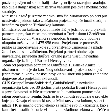
poziv objavljen od strane italijanske agencije za razvojnu saradnju,
kao dijela italijanskog Ministarstva vanjskih poslova i međunarodne
saradnje.
Ministar Gazdić je izrazio zadovoljstvo što Ministarstvo po prvi put
učestvuje u jednom tako značajnom projektu koji će imati značajne
benefite za građane Tuzlanskog kantona.
Ministarstvo za kulturu, sport i mlade TK je jedan od 26 projektnih
partnera a projekat će se implementirati u Tuzlanskom i Zeničkom
kantonu, Doboju i Vlasenici sa periodom trajanja od 3 godine i
ukupnim troškovima 1.475.958 eura. Projektom se promovišu
prilike za zapošljavanje koje su prvenstveno usmjerene na mlade,
žene i osobe sa invaliditetom. Projektni partneri obuhvataju
univerzitete, privredna društva, organe javne vlasti i nevladine
organizacije iz Italije i Bosne i Hercegovine.
Jedan od projektnih partnera je Udruženje Tuzlanska Amica. S
obzirom na to da je do konačnog odobravanja projekta ostao još
jedan formalni korak, nosioci projekta su iskoristili priliku za finalne
dogovore oko projektnih aktivnosti.
GUS GruppoUmanaSolidarietà„GuidoPuletti“ je nevladina
organizacija koja već 30 godina pruža podršku Bosni i Hercegovini
a prve aktivnosti su bile usmjerene na humanitarnu pomoć tada
ratom opustošenoj zemlji. Sada su te aktivnosti evoluirale u projekte
koje podržavaju ekonomski rast, a Ministarstvo za kulturu, sport i
mlade TK je snažno opredijeljeno za jačanje svojih kapaciteta, kao i
kapaciteta ostalih aktera iz vladinog i nevladinog sektora za učešće u