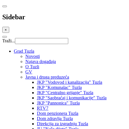
Sidebar
×
Traži...
Grad Tuzla
Novosti
Najava događaja
O Tuzli
GV
Javna i druga preduzeća
JKP "Vodovod i kanalizacija" Tuzla
JKP "Komunalac" Tuzla
JKP "Centralno grijanje" Tuzla
JKP "Saobraćaj i komunikacije" Tuzla
JKP "Pannonica" Tuzla
RTV7
Dom penzionera Tuzla
Dom zdravlja Tuzla
Direkcija za izgradnju Tuzla
JU "Naše dijete" Tuzla