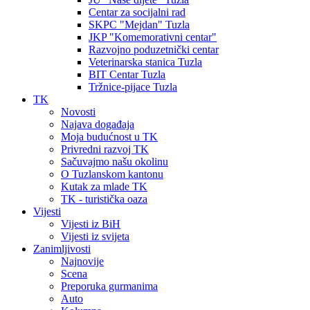
Centar za socijalni rad
SKPC "Mejdan" Tuzla
JKP "Komemorativni centar"
Razvojno poduzetnički centar
Veterinarska stanica Tuzla
BIT Centar Tuzla
Tržnice-pijace Tuzla
TK
Novosti
Najava događaja
Moja budućnost u TK
Privredni razvoj TK
Sačuvajmo našu okolinu
O Tuzlanskom kantonu
Kutak za mlade TK
TK - turistička oaza
Vijesti
Vijesti iz BiH
Vijesti iz svijeta
Zanimljivosti
Najnovije
Scena
Preporuka gurmanima
Auto