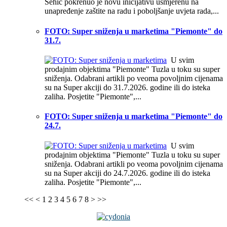
Šehić pokrenuo je novu inicijativu usmjerenu na
unapređenje zaštite na radu i poboljšanje uvjeta rada,...
FOTO: Super sniženja u marketima "Piemonte" do
31.7.
U svim
prodajnim objektima "Piemonte" Tuzla u toku su super
sniženja. Odabrani artikli po veoma povoljnim cijenama
su na Super akciji do 31.7.2026. godine ili do isteka
zaliha. Posjetite "Piemonte",...
FOTO: Super sniženja u marketima "Piemonte" do
24.7.
U svim
prodajnim objektima "Piemonte" Tuzla u toku su super
sniženja. Odabrani artikli po veoma povoljnim cijenama
su na Super akciji do 24.7.2026. godine ili do isteka
zaliha. Posjetite "Piemonte",...
<<
<
1
2
3
4
5
6
7
8
>
>>