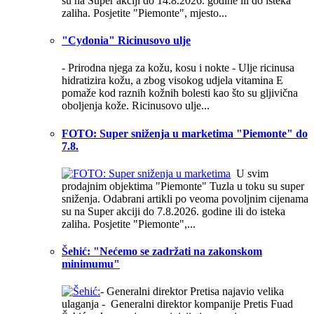
su na Super akciji do 14.8.2026. godine ili do isteka
zaliha. Posjetite "Piemonte", mjesto...
"Cydonia" Ricinusovo ulje
- Prirodna njega za kožu, kosu i nokte -
Ulje ricinusa
hidratizira kožu, a zbog visokog udjela vitamina E
pomaže kod raznih kožnih bolesti kao što su gljivična
oboljenja kože. Ricinusovo ulje...
FOTO: Super sniženja u marketima "Piemonte" do
7.8.
U svim
prodajnim objektima "Piemonte" Tuzla u toku su super
sniženja. Odabrani artikli po veoma povoljnim cijenama
su na Super akciji do 7.8.2026. godine ili do isteka
zaliha. Posjetite "Piemonte",...
Šehić: "Nećemo se zadržati na zakonskom
minimumu"
- Generalni direktor Pretisa najavio velika
ulaganja - Generalni direktor kompanije Pretis Fuad