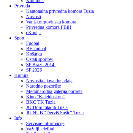
Kolumna
Privreda
Kantonalna privredna komora Tuzla
Novosti
Vanjskotrgovinska komora
Privredna komora FBiH
eKapija
Sport
Fudbal
BH fudbal
Košarka
Ostali sportovi
SP Brazil 2014.
SP 2026
Kultura
Novosti/najava događaja
Narodno pozorište
Međunarodna galerija portreta
Kino "Kaleidoskop"
BKC TK Tuzla
JU Dom mladih Tuzla
JU NUB "Derviš Sušić" Tuzla
Info
Servisne informacije
Važniji telefoni