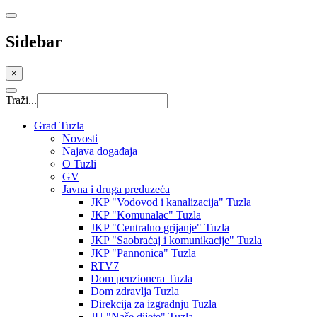
Sidebar
×
Traži...
Grad Tuzla
Novosti
Najava događaja
O Tuzli
GV
Javna i druga preduzeća
JKP "Vodovod i kanalizacija" Tuzla
JKP "Komunalac" Tuzla
JKP "Centralno grijanje" Tuzla
JKP "Saobraćaj i komunikacije" Tuzla
JKP "Pannonica" Tuzla
RTV7
Dom penzionera Tuzla
Dom zdravlja Tuzla
Direkcija za izgradnju Tuzla
JU "Naše dijete" Tuzla