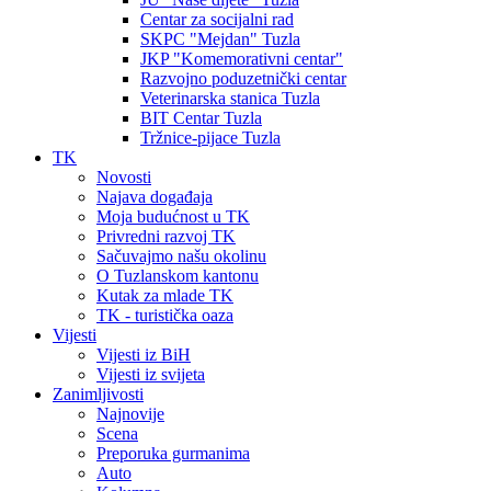
Centar za socijalni rad
SKPC "Mejdan" Tuzla
JKP "Komemorativni centar"
Razvojno poduzetnički centar
Veterinarska stanica Tuzla
BIT Centar Tuzla
Tržnice-pijace Tuzla
TK
Novosti
Najava događaja
Moja budućnost u TK
Privredni razvoj TK
Sačuvajmo našu okolinu
O Tuzlanskom kantonu
Kutak za mlade TK
TK - turistička oaza
Vijesti
Vijesti iz BiH
Vijesti iz svijeta
Zanimljivosti
Najnovije
Scena
Preporuka gurmanima
Auto