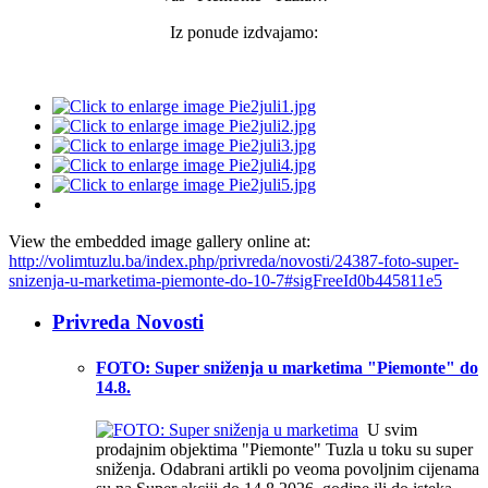
Iz ponude izdvajamo:
View the embedded image gallery online at:
http://volimtuzlu.ba/index.php/privreda/novosti/24387-foto-super-
snizenja-u-marketima-piemonte-do-10-7#sigFreeId0b445811e5
Privreda Novosti
FOTO: Super sniženja u marketima "Piemonte" do
14.8.
U svim
prodajnim objektima "Piemonte" Tuzla u toku su super
sniženja. Odabrani artikli po veoma povoljnim cijenama