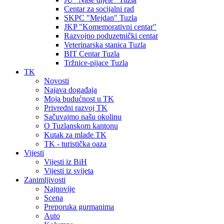
Centar za socijalni rad
SKPC "Mejdan" Tuzla
JKP "Komemorativni centar"
Razvojno poduzetnički centar
Veterinarska stanica Tuzla
BIT Centar Tuzla
Tržnice-pijace Tuzla
TK
Novosti
Najava događaja
Moja budućnost u TK
Privredni razvoj TK
Sačuvajmo našu okolinu
O Tuzlanskom kantonu
Kutak za mlade TK
TK - turistička oaza
Vijesti
Vijesti iz BiH
Vijesti iz svijeta
Zanimljivosti
Najnovije
Scena
Preporuka gurmanima
Auto