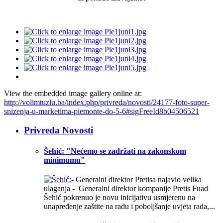
View the embedded image gallery online at:
http://volimtuzlu.ba/index.php/privreda/novosti/24177-foto-super-
snizenja-u-marketima-piemonte-do-5-6#sigFreeId8b04506521
Privreda Novosti
Šehić: "Nećemo se zadržati na zakonskom
minimumu"
- Generalni direktor Pretisa najavio velika
ulaganja - Generalni direktor kompanije Pretis Fuad
Šehić pokrenuo je novu inicijativu usmjerenu na
unapređenje zaštite na radu i poboljšanje uvjeta rada,...