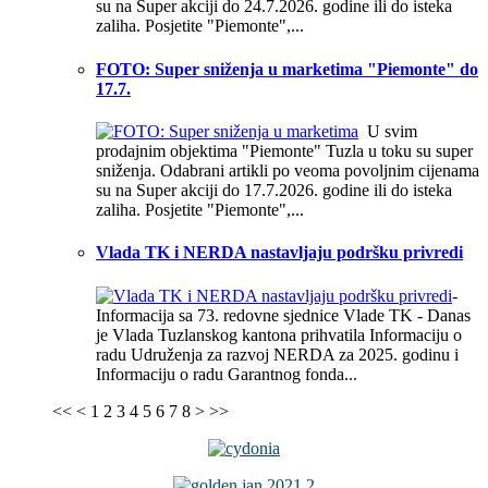
su na Super akciji do 24.7.2026. godine ili do isteka
zaliha. Posjetite "Piemonte",...
FOTO: Super sniženja u marketima "Piemonte" do
17.7.
U svim
prodajnim objektima "Piemonte" Tuzla u toku su super
sniženja. Odabrani artikli po veoma povoljnim cijenama
su na Super akciji do 17.7.2026. godine ili do isteka
zaliha. Posjetite "Piemonte",...
Vlada TK i NERDA nastavljaju podršku privredi
-
Informacija sa 73. redovne sjednice Vlade TK - Danas
je Vlada Tuzlanskog kantona prihvatila Informaciju o
radu Udruženja za razvoj NERDA za 2025. godinu i
Informaciju o radu Garantnog fonda...
<<
<
1
2
3
4
5
6
7
8
>
>>