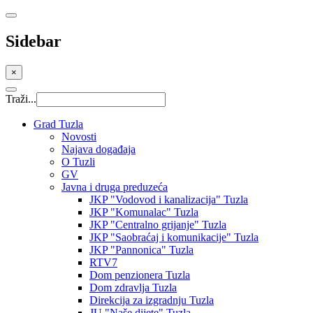
Sidebar
×
Traži...
Grad Tuzla
Novosti
Najava događaja
O Tuzli
GV
Javna i druga preduzeća
JKP "Vodovod i kanalizacija" Tuzla
JKP "Komunalac" Tuzla
JKP "Centralno grijanje" Tuzla
JKP "Saobraćaj i komunikacije" Tuzla
JKP "Pannonica" Tuzla
RTV7
Dom penzionera Tuzla
Dom zdravlja Tuzla
Direkcija za izgradnju Tuzla
JU "Naše dijete" Tuzla