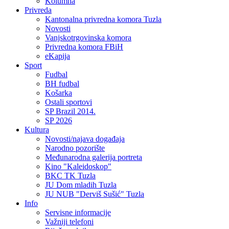
Kolumna
Privreda
Kantonalna privredna komora Tuzla
Novosti
Vanjskotrgovinska komora
Privredna komora FBiH
eKapija
Sport
Fudbal
BH fudbal
Košarka
Ostali sportovi
SP Brazil 2014.
SP 2026
Kultura
Novosti/najava događaja
Narodno pozorište
Međunarodna galerija portreta
Kino "Kaleidoskop"
BKC TK Tuzla
JU Dom mladih Tuzla
JU NUB "Derviš Sušić" Tuzla
Info
Servisne informacije
Važniji telefoni