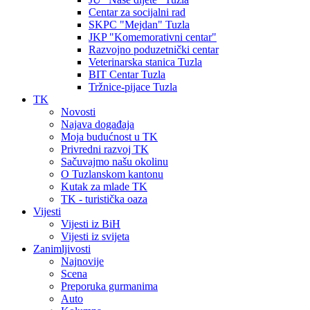
Centar za socijalni rad
SKPC "Mejdan" Tuzla
JKP "Komemorativni centar"
Razvojno poduzetnički centar
Veterinarska stanica Tuzla
BIT Centar Tuzla
Tržnice-pijace Tuzla
TK
Novosti
Najava događaja
Moja budućnost u TK
Privredni razvoj TK
Sačuvajmo našu okolinu
O Tuzlanskom kantonu
Kutak za mlade TK
TK - turistička oaza
Vijesti
Vijesti iz BiH
Vijesti iz svijeta
Zanimljivosti
Najnovije
Scena
Preporuka gurmanima
Auto