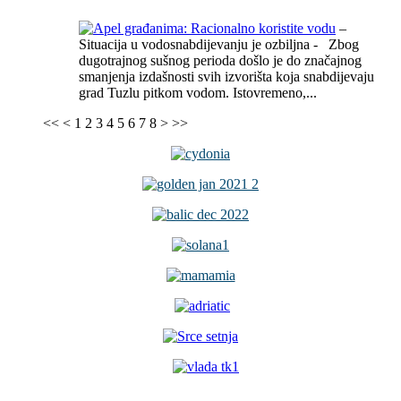
–
Situacija u vodosnabdijevanju je ozbiljna - Zbog
dugotrajnog sušnog perioda došlo je do značajnog
smanjenja izdašnosti svih izvorišta koja snabdijevaju
grad Tuzlu pitkom vodom. Istovremeno,...
<<
<
1
2
3
4
5
6
7
8
>
>>