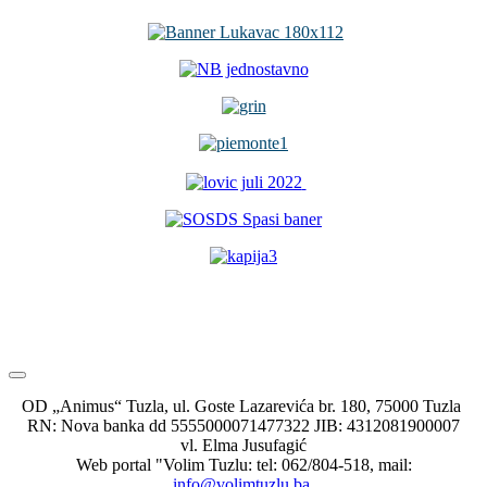
OD „Animus“ Tuzla, ul. Goste Lazarevića br. 180, 75000 Tuzla
RN: Nova banka dd 5555000071477322 JIB: 4312081900007
vl. Elma Jusufagić
Web portal "Volim Tuzlu: tel: 062/804-518, mail:
info@volimtuzlu.ba