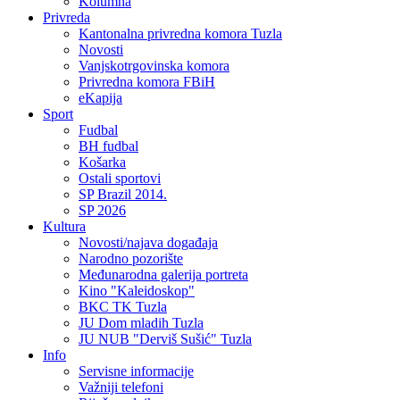
Kolumna
Privreda
Kantonalna privredna komora Tuzla
Novosti
Vanjskotrgovinska komora
Privredna komora FBiH
eKapija
Sport
Fudbal
BH fudbal
Košarka
Ostali sportovi
SP Brazil 2014.
SP 2026
Kultura
Novosti/najava događaja
Narodno pozorište
Međunarodna galerija portreta
Kino "Kaleidoskop"
BKC TK Tuzla
JU Dom mladih Tuzla
JU NUB "Derviš Sušić" Tuzla
Info
Servisne informacije
Važniji telefoni