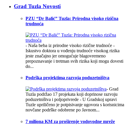
Grad Tuzla Novosti
PZU “Dr Balić” Tuzla: Prirodna visoko rizična
trudnoća
- Naša beba iz prirodne visoko rizične trudnoće -
Iskustvo doktora u vođenju trudnoće visokog rizika
jeste značajno jer omogućuje blagovremeno
prepoznavanje i tretman svih rizika koji mogu dovesti
do...
Podrška projektima razvoja poduzetništva
- Grad
Tuzla podržao 17 projekata koji doprinose razvoju
poduzetništva i poljoprivrede - U Gradskoj upravi
Tuzle upriličeno je potpisivanje ugovora s korisnicima
novčane podrške odobrene po Javnom...
7 miliona KM za proširenje vodovodne mreže