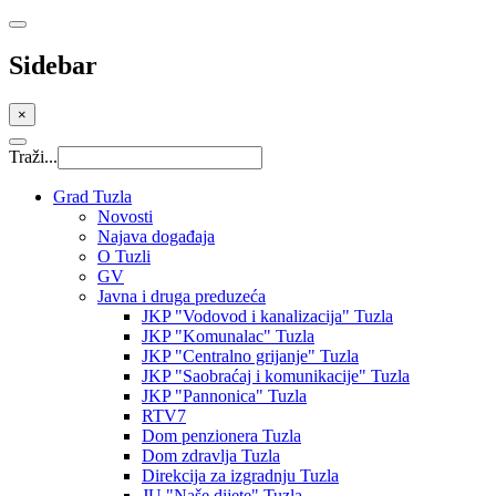
Sidebar
×
Traži...
Grad Tuzla
Novosti
Najava događaja
O Tuzli
GV
Javna i druga preduzeća
JKP "Vodovod i kanalizacija" Tuzla
JKP "Komunalac" Tuzla
JKP "Centralno grijanje" Tuzla
JKP "Saobraćaj i komunikacije" Tuzla
JKP "Pannonica" Tuzla
RTV7
Dom penzionera Tuzla
Dom zdravlja Tuzla
Direkcija za izgradnju Tuzla
JU "Naše dijete" Tuzla