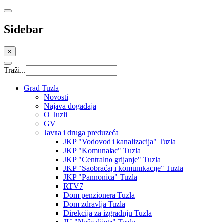
Sidebar
×
Traži...
Grad Tuzla
Novosti
Najava događaja
O Tuzli
GV
Javna i druga preduzeća
JKP "Vodovod i kanalizacija" Tuzla
JKP "Komunalac" Tuzla
JKP "Centralno grijanje" Tuzla
JKP "Saobraćaj i komunikacije" Tuzla
JKP "Pannonica" Tuzla
RTV7
Dom penzionera Tuzla
Dom zdravlja Tuzla
Direkcija za izgradnju Tuzla
JU "Naše dijete" Tuzla