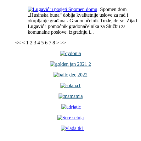
- Spomen dom
„Husinska buna“ dobija kvalitetnije uslove za rad i
okupljanje građana - Gradonačelnik Tuzle, dr. sc. Zijad
Lugavić i pomoćnik gradonačelnika za Službu za
komunalne poslove, izgradnju i...
<<
<
1
2
3
4
5
6
7
8
>
>>