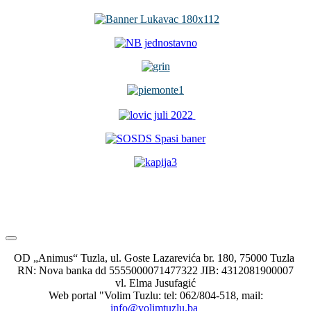
OD „Animus“ Tuzla, ul. Goste Lazarevića br. 180, 75000 Tuzla
RN: Nova banka dd 5555000071477322 JIB: 4312081900007
vl. Elma Jusufagić
Web portal "Volim Tuzlu: tel: 062/804-518, mail:
info@volimtuzlu.ba