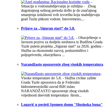
–
Situacija u vodosnabdijevanju je ozbiljna - Zbog
dugotrajnog sušnog perioda došlo je do značajnog
smanjenja izdašnosti svih izvorišta koja snabdijevaju
grad Tuzlu pitkom vodom. Istovremeno,...
Prijave za „Siguran start“ do 5.8.
- Obavještenje o
Javnom pozivu za dodjelu sredstava iz Budžeta Grada
Tuzle putem projekta „Siguran start“ za 2026. godinu -
Služba za ekonomski razvoj, poduzetništvo i
poljoprivredu, obavještava ...
Narandžasto upozorenje zbog visokih temperatura
-
Visoke temperature do 5.8. - Služba civilne zaštite
Grada Tuzle upozorava da je Federalni
hidrometeorološki zavod BiH izdao
NARANDŽASTO upozorenje zbog visokih
vrijednosti dnevnih temperatura širom...
Lugavić u posjeti Spomen domu "Husinska buna"