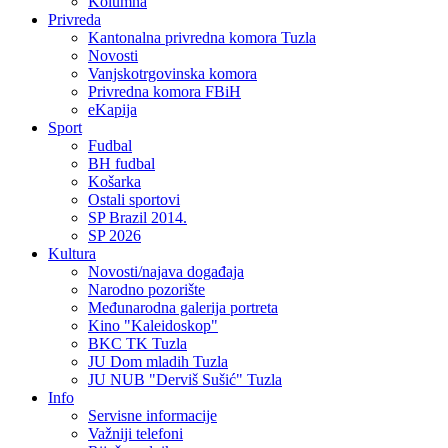
Kolumna
Privreda
Kantonalna privredna komora Tuzla
Novosti
Vanjskotrgovinska komora
Privredna komora FBiH
eKapija
Sport
Fudbal
BH fudbal
Košarka
Ostali sportovi
SP Brazil 2014.
SP 2026
Kultura
Novosti/najava događaja
Narodno pozorište
Međunarodna galerija portreta
Kino "Kaleidoskop"
BKC TK Tuzla
JU Dom mladih Tuzla
JU NUB "Derviš Sušić" Tuzla
Info
Servisne informacije
Važniji telefoni