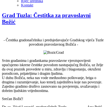
Riječ urednika
Kontakt
Grad Tuzla: Čestitka za pravoslavni
Božić
- Čestitka gradonačelnika i predsjedavajuće Gradskog vijeća Tuzle
povodom pravoslavnog Božića -
Svim građanima i građankama pravoslavne vjeroispovijesti
upućujemo iskrene čestitke povodom nastupajućeg Božića, uz želje
da ovaj praznik provedete u miru, zdravlju i blagostanju, okruženi
porodicom, prijateljima i dragim ljudima.
U duhu Božića, neka nas vode međusobno poštovanje, briga o
drugima i razumijevanje, kao temelj zajedništva koje nas povezuje.
Zajedno gradimo društvo zasnovano na povjerenju, uvažavanju i
dobrim ljudskim vrijednostima.
Srećan Božić!
Dr. sc. Zijad Lugavić, gradonačelnik Tuzle Ana Pejić,