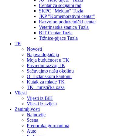
Centar za socijalni rad
SKPC "Mejdan" Tuzla
JKP "Komemorativni centar"
Razvojno poduzetnički centar
Veterinarska stanica Tuzla
BIT Centar Tuzla
Tržnice-pijace Tuzla
TK
Novosti
Najava događaja
Moja budućnost u TK
Privredni razvoj TK
Sačuvajmo našu okolinu
O Tuzlanskom kantonu
Kutak za mlade TK
TK - turistička oaza
Vijesti
Vijesti iz BiH
Vijesti iz svijeta
Zanimljivosti
Najnovije
Scena
Preporuka gurmanima
Auto