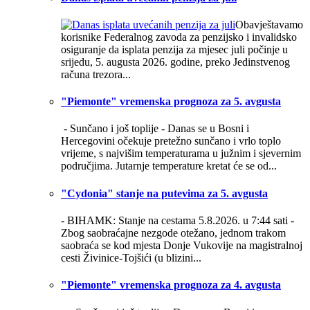
Obavještavamo
korisnike Federalnog zavoda za penzijsko i invalidsko
osiguranje da isplata penzija za mjesec juli počinje u
srijedu, 5. augusta 2026. godine, preko Jedinstvenog
računa trezora...
"Piemonte" vremenska prognoza za 5. avgusta
- Sunčano i još toplije -
Danas se u Bosni i
Hercegovini očekuje pretežno sunčano i vrlo toplo
vrijeme, s najvišim temperaturama u južnim i sjevernim
područjima. Jutarnje temperature kretat će se od...
"Cydonia" stanje na putevima za 5. avgusta
- BIHAMK: Stanje na cestama 5.8.2026. u 7:44 sati -
Zbog saobraćajne nezgode otežano, jednom trakom
saobraća se kod mjesta Donje Vukovije na magistralnoj
cesti Živinice-Tojšići (u blizini...
"Piemonte" vremenska prognoza za 4. avgusta