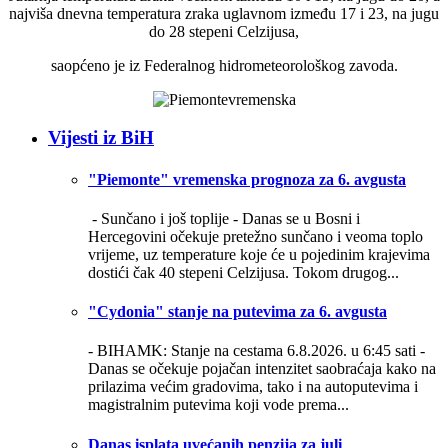
najviša dnevna temperatura zraka uglavnom između 17 i 23, na jugu
do 28 stepeni Celzijusa,
saopćeno je iz Federalnog hidrometeorološkog zavoda.
Vijesti iz BiH
"Piemonte" vremenska prognoza za 6. avgusta
- Sunčano i još toplije -
Danas se u Bosni i
Hercegovini očekuje pretežno sunčano i veoma toplo
vrijeme, uz temperature koje će u pojedinim krajevima
dostići čak 40 stepeni Celzijusa. Tokom drugog...
"Cydonia" stanje na putevima za 6. avgusta
- BIHAMK: Stanje na cestama 6.8.2026. u 6:45 sati -
Danas se očekuje pojačan intenzitet saobraćaja kako na
prilazima većim gradovima, tako i na autoputevima i
magistralnim putevima koji vode prema...
Danas isplata uvećanih penzija za juli