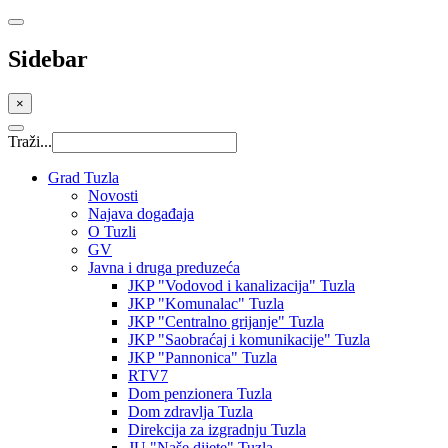
Sidebar
×
Traži...
Grad Tuzla
Novosti
Najava događaja
O Tuzli
GV
Javna i druga preduzeća
JKP "Vodovod i kanalizacija" Tuzla
JKP "Komunalac" Tuzla
JKP "Centralno grijanje" Tuzla
JKP "Saobraćaj i komunikacije" Tuzla
JKP "Pannonica" Tuzla
RTV7
Dom penzionera Tuzla
Dom zdravlja Tuzla
Direkcija za izgradnju Tuzla
JU "Naše dijete" Tuzla