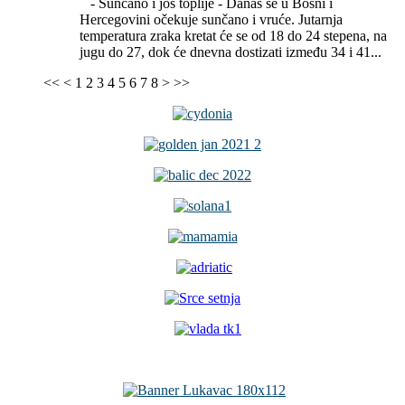
- Sunčano i još toplije -
Danas se u Bosni i
Hercegovini očekuje sunčano i vruće. Jutarnja
temperatura zraka kretat će se od 18 do 24 stepena, na
jugu do 27, dok će dnevna dostizati između 34 i 41...
<<
<
1
2
3
4
5
6
7
8
>
>>