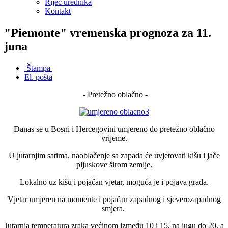
Riječ urednika
Kontakt
"Piemonte" vremenska prognoza za 11.
juna
Štampa
El. pošta
- Pretežno oblačno -
Danas se u Bosni i Hercegovini umjereno do pretežno oblačno
vrijeme.
U jutarnjim satima, naoblačenje sa zapada će uvjetovati kišu i jače
pljuskove širom zemlje.
Lokalno uz kišu i pojačan vjetar, moguća je i pojava grada.
Vjetar umjeren na momente i pojačan zapadnog i sjeverozapadnog
smjera.
Jutarnja temperatura zraka većinom između 10 i 15, na jugu do 20, a