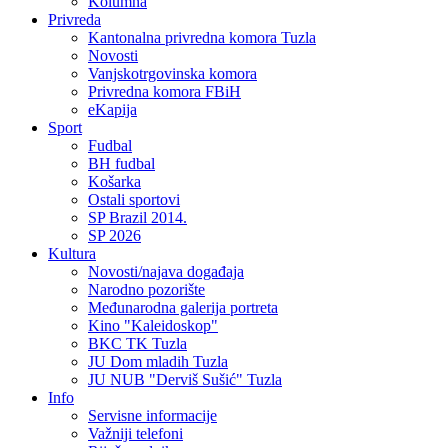
Kolumna
Privreda
Kantonalna privredna komora Tuzla
Novosti
Vanjskotrgovinska komora
Privredna komora FBiH
eKapija
Sport
Fudbal
BH fudbal
Košarka
Ostali sportovi
SP Brazil 2014.
SP 2026
Kultura
Novosti/najava događaja
Narodno pozorište
Međunarodna galerija portreta
Kino "Kaleidoskop"
BKC TK Tuzla
JU Dom mladih Tuzla
JU NUB "Derviš Sušić" Tuzla
Info
Servisne informacije
Važniji telefoni