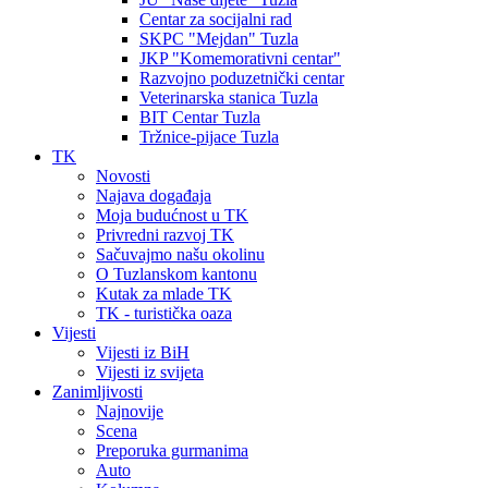
Centar za socijalni rad
SKPC "Mejdan" Tuzla
JKP "Komemorativni centar"
Razvojno poduzetnički centar
Veterinarska stanica Tuzla
BIT Centar Tuzla
Tržnice-pijace Tuzla
TK
Novosti
Najava događaja
Moja budućnost u TK
Privredni razvoj TK
Sačuvajmo našu okolinu
O Tuzlanskom kantonu
Kutak za mlade TK
TK - turistička oaza
Vijesti
Vijesti iz BiH
Vijesti iz svijeta
Zanimljivosti
Najnovije
Scena
Preporuka gurmanima
Auto