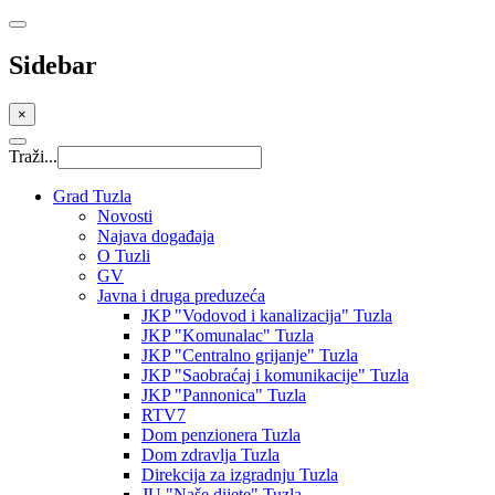
Sidebar
×
Traži...
Grad Tuzla
Novosti
Najava događaja
O Tuzli
GV
Javna i druga preduzeća
JKP "Vodovod i kanalizacija" Tuzla
JKP "Komunalac" Tuzla
JKP "Centralno grijanje" Tuzla
JKP "Saobraćaj i komunikacije" Tuzla
JKP "Pannonica" Tuzla
RTV7
Dom penzionera Tuzla
Dom zdravlja Tuzla
Direkcija za izgradnju Tuzla
JU "Naše dijete" Tuzla