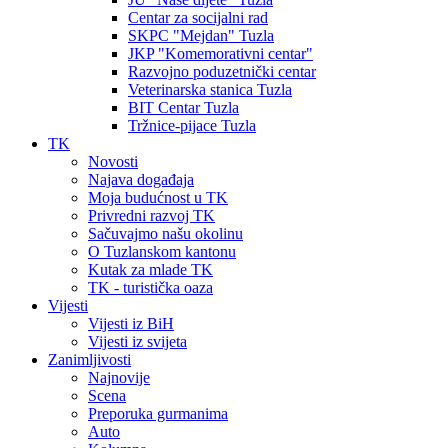
Centar za socijalni rad
SKPC "Mejdan" Tuzla
JKP "Komemorativni centar"
Razvojno poduzetnički centar
Veterinarska stanica Tuzla
BIT Centar Tuzla
Tržnice-pijace Tuzla
TK
Novosti
Najava događaja
Moja budućnost u TK
Privredni razvoj TK
Sačuvajmo našu okolinu
O Tuzlanskom kantonu
Kutak za mlade TK
TK - turistička oaza
Vijesti
Vijesti iz BiH
Vijesti iz svijeta
Zanimljivosti
Najnovije
Scena
Preporuka gurmanima
Auto