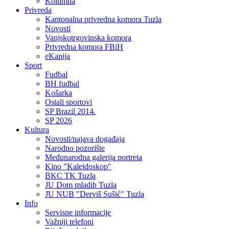
Kolumna
Privreda
Kantonalna privredna komora Tuzla
Novosti
Vanjskotrgovinska komora
Privredna komora FBiH
eKapija
Sport
Fudbal
BH fudbal
Košarka
Ostali sportovi
SP Brazil 2014.
SP 2026
Kultura
Novosti/najava događaja
Narodno pozorište
Međunarodna galerija portreta
Kino "Kaleidoskop"
BKC TK Tuzla
JU Dom mladih Tuzla
JU NUB "Derviš Sušić" Tuzla
Info
Servisne informacije
Važniji telefoni