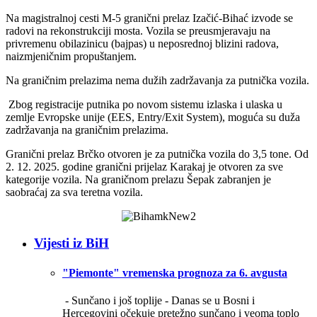
Na magistralnoj cesti M-5 granični prelaz Izačić-Bihać izvode se
radovi na rekonstrukciji mosta. Vozila se preusmjeravaju na
privremenu obilazinicu (bajpas) u neposrednoj blizini radova,
naizmjeničnim propuštanjem.
Na graničnim prelazima nema dužih zadržavanja za putnička vozila.
Zbog registracije putnika po novom sistemu izlaska i ulaska u
zemlje Evropske unije (EES, Entry/Exit System), moguća su duža
zadržavanja na graničnim prelazima.
Granični prelaz Brčko otvoren je za putnička vozila do 3,5 tone. Od
2. 12. 2025. godine granični prijelaz Karakaj je otvoren za sve
kategorije vozila. Na graničnom prelazu Šepak zabranjen je
saobraćaj za sva teretna vozila.
Vijesti iz BiH
"Piemonte" vremenska prognoza za 6. avgusta
- Sunčano i još toplije -
Danas se u Bosni i
Hercegovini očekuje pretežno sunčano i veoma toplo