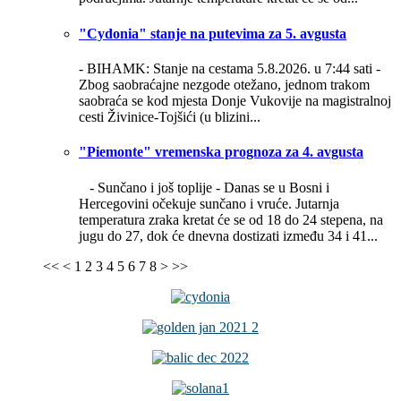
"Cydonia" stanje na putevima za 5. avgusta
- BIHAMK: Stanje na cestama 5.8.2026. u 7:44 sati -
Zbog saobraćajne nezgode otežano, jednom trakom
saobraća se kod mjesta Donje Vukovije na magistralnoj
cesti Živinice-Tojšići (u blizini...
"Piemonte" vremenska prognoza za 4. avgusta
- Sunčano i još toplije -
Danas se u Bosni i
Hercegovini očekuje sunčano i vruće. Jutarnja
temperatura zraka kretat će se od 18 do 24 stepena, na
jugu do 27, dok će dnevna dostizati između 34 i 41...
<<
<
1
2
3
4
5
6
7
8
>
>>