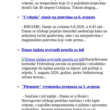
vrijeme, uz temperature koje će u pojedinim krajevima
dostići čak 40 stepeni Celzijusa. Tokom drugog...
"Cydonia" stanje na putevima za 6. avgusta
- BIHAMK: Stanje na cestama 6.8.2026. u 6:45 sati -
Danas se očekuje pojačan intenzitet saobraćaja kako na
prilazima većim gradovima, tako i na autoputevima i
magistralnim putevima koji vode prema...
Danas isplata uvećanih penzija za juli
Obavještavamo
korisnike Federalnog zavoda za penzijsko i invalidsko
osiguranje da isplata penzija za mjesec juli počinje u
srijedu, 5. augusta 2026. godine, preko Jedinstvenog
računa trezora...
"Piemonte" vremenska prognoza za 5. avgusta
- Sunčano i još toplije -
Danas se u Bosni i
Hercegovini očekuje pretežno sunčano i vrlo toplo
vrijeme, s najvišim temperaturama u južnim i sjevernim
područjima. Jutarnje temperature kretat će se od...