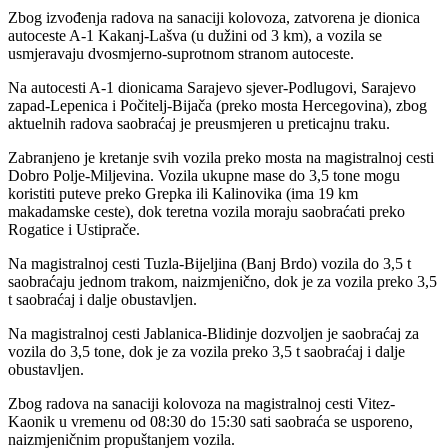
Zbog izvođenja radova na sanaciji kolovoza, zatvorena je dionica
autoceste A-1 Kakanj-Lašva (u dužini od 3 km), a vozila se
usmjeravaju dvosmjerno-suprotnom stranom autoceste.
Na autocesti A-1 dionicama Sarajevo sjever-Podlugovi, Sarajevo
zapad-Lepenica i Počitelj-Bijača (preko mosta Hercegovina), zbog
aktuelnih radova saobraćaj je preusmjeren u preticajnu traku.
Zabranjeno je kretanje svih vozila preko mosta na magistralnoj cesti
Dobro Polje-Miljevina. Vozila ukupne mase do 3,5 tone mogu
koristiti puteve preko Grepka ili Kalinovika (ima 19 km
makadamske ceste), dok teretna vozila moraju saobraćati preko
Rogatice i Ustiprače.
Na magistralnoj cesti Tuzla-Bijeljina (Banj Brdo) vozila do 3,5 t
saobraćaju jednom trakom, naizmjenično, dok je za vozila preko 3,5
t saobraćaj i dalje obustavljen.
Na magistralnoj cesti Jablanica-Blidinje dozvoljen je saobraćaj za
vozila do 3,5 tone, dok je za vozila preko 3,5 t saobraćaj i dalje
obustavljen.
Zbog radova na sanaciji kolovoza na magistralnoj cesti Vitez-
Kaonik u vremenu od 08:30 do 15:30 sati saobraća se usporeno,
naizmjeničnim propuštanjem vozila.