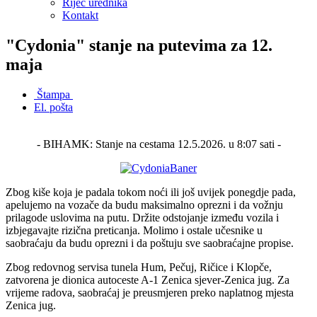
Riječ urednika
Kontakt
"Cydonia" stanje na putevima za 12.
maja
Štampa
El. pošta
- BIHAMK: Stanje na cestama 12.5.2026. u 8:07 sati -
Zbog kiše koja je padala tokom noći ili još uvijek ponegdje pada,
apelujemo na vozače da budu maksimalno oprezni i da vožnju
prilagode uslovima na putu. Držite odstojanje između vozila i
izbjegavajte rizična preticanja. Molimo i ostale učesnike u
saobraćaju da budu oprezni i da poštuju sve saobraćajne propise.
Zbog redovnog servisa tunela Hum, Pečuj, Ričice i Klopče,
zatvorena je dionica autoceste A-1 Zenica sjever-Zenica jug. Za
vrijeme radova, saobraćaj je preusmjeren preko naplatnog mjesta
Zenica jug.