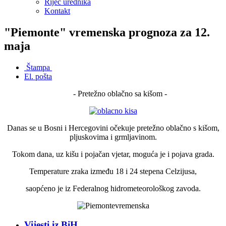
Riječ urednika
Kontakt
"Piemonte" vremenska prognoza za 12.
maja
Štampa
El. pošta
- Pretežno oblačno sa kišom -
Danas se u Bosni i Hercegovini očekuje pretežno oblačno s kišom,
pljuskovima i grmljavinom.
Tokom dana, uz kišu i pojačan vjetar, moguća je i pojava grada.
Temperature zraka između 18 i 24 stepena Celzijusa,
saopćeno je iz Federalnog hidrometeorološkog zavoda.
Vijesti iz BiH