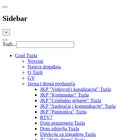
Sidebar
×
Traži...
Grad Tuzla
Novosti
Najava događaja
O Tuzli
GV
Javna i druga preduzeća
JKP "Vodovod i kanalizacija" Tuzla
JKP "Komunalac" Tuzla
JKP "Centralno grijanje" Tuzla
JKP "Saobraćaj i komunikacije" Tuzla
JKP "Pannonica" Tuzla
RTV7
Dom penzionera Tuzla
Dom zdravlja Tuzla
Direkcija za izgradnju Tuzla
JU "Naše dijete" Tuzla