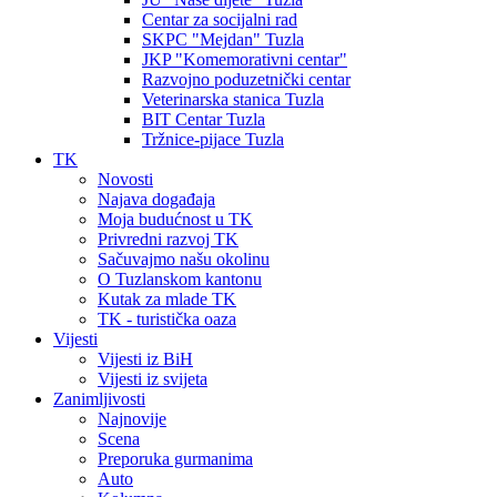
Centar za socijalni rad
SKPC "Mejdan" Tuzla
JKP "Komemorativni centar"
Razvojno poduzetnički centar
Veterinarska stanica Tuzla
BIT Centar Tuzla
Tržnice-pijace Tuzla
TK
Novosti
Najava događaja
Moja budućnost u TK
Privredni razvoj TK
Sačuvajmo našu okolinu
O Tuzlanskom kantonu
Kutak za mlade TK
TK - turistička oaza
Vijesti
Vijesti iz BiH
Vijesti iz svijeta
Zanimljivosti
Najnovije
Scena
Preporuka gurmanima
Auto