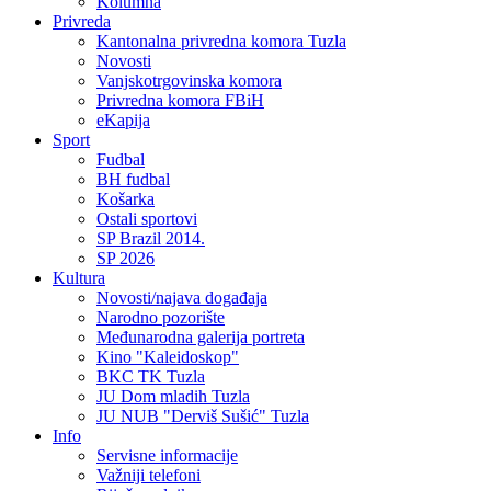
Kolumna
Privreda
Kantonalna privredna komora Tuzla
Novosti
Vanjskotrgovinska komora
Privredna komora FBiH
eKapija
Sport
Fudbal
BH fudbal
Košarka
Ostali sportovi
SP Brazil 2014.
SP 2026
Kultura
Novosti/najava događaja
Narodno pozorište
Međunarodna galerija portreta
Kino "Kaleidoskop"
BKC TK Tuzla
JU Dom mladih Tuzla
JU NUB "Derviš Sušić" Tuzla
Info
Servisne informacije
Važniji telefoni