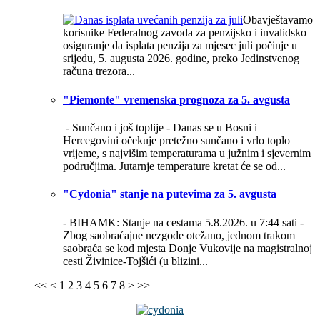
Obavještavamo
korisnike Federalnog zavoda za penzijsko i invalidsko
osiguranje da isplata penzija za mjesec juli počinje u
srijedu, 5. augusta 2026. godine, preko Jedinstvenog
računa trezora...
"Piemonte" vremenska prognoza za 5. avgusta
- Sunčano i još toplije -
Danas se u Bosni i
Hercegovini očekuje pretežno sunčano i vrlo toplo
vrijeme, s najvišim temperaturama u južnim i sjevernim
područjima. Jutarnje temperature kretat će se od...
"Cydonia" stanje na putevima za 5. avgusta
- BIHAMK: Stanje na cestama 5.8.2026. u 7:44 sati -
Zbog saobraćajne nezgode otežano, jednom trakom
saobraća se kod mjesta Donje Vukovije na magistralnoj
cesti Živinice-Tojšići (u blizini...
<<
<
1
2
3
4
5
6
7
8
>
>>