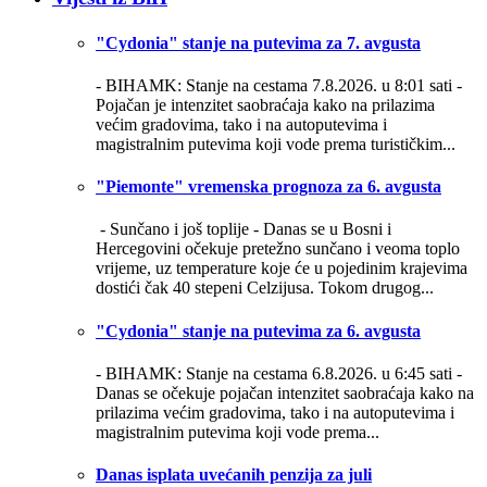
"Cydonia" stanje na putevima za 7. avgusta
- BIHAMK: Stanje na cestama 7.8.2026. u 8:01 sati -
Pojačan je intenzitet saobraćaja kako na prilazima
većim gradovima, tako i na autoputevima i
magistralnim putevima koji vode prema turističkim...
"Piemonte" vremenska prognoza za 6. avgusta
- Sunčano i još toplije -
Danas se u Bosni i
Hercegovini očekuje pretežno sunčano i veoma toplo
vrijeme, uz temperature koje će u pojedinim krajevima
dostići čak 40 stepeni Celzijusa. Tokom drugog...
"Cydonia" stanje na putevima za 6. avgusta
- BIHAMK: Stanje na cestama 6.8.2026. u 6:45 sati -
Danas se očekuje pojačan intenzitet saobraćaja kako na
prilazima većim gradovima, tako i na autoputevima i
magistralnim putevima koji vode prema...
Danas isplata uvećanih penzija za juli