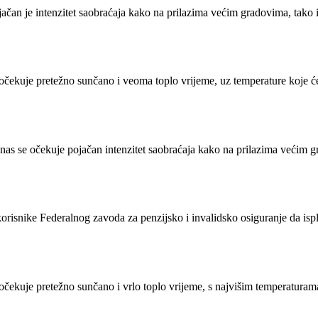
jačan je intenzitet saobraćaja kako na prilazima većim gradovima, tako
očekuje pretežno sunčano i veoma toplo vrijeme, uz temperature koje ć
nas se očekuje pojačan intenzitet saobraćaja kako na prilazima većim g
isnike Federalnog zavoda za penzijsko i invalidsko osiguranje da isplat
čekuje pretežno sunčano i vrlo toplo vrijeme, s najvišim temperaturama