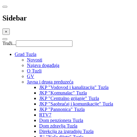
Sidebar
×
Traži...
Grad Tuzla
Novosti
Najava događaja
O Tuzli
GV
Javna i druga preduzeća
JKP "Vodovod i kanalizacija" Tuzla
JKP "Komunalac" Tuzla
JKP "Centralno grijanje" Tuzla
JKP "Saobraćaj i komunikacije" Tuzla
JKP "Pannonica" Tuzla
RTV7
Dom penzionera Tuzla
Dom zdravlja Tuzla
Direkcija za izgradnju Tuzla
JU "Naše dijete" Tuzla