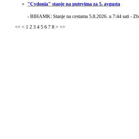
"Cydonia" stanje na putevima za 5. avgusta
- BIHAMK: Stanje na cestama 5.8.2026. u 7:44 sati -
Zb
<<
<
1
2
3
4
5
6
7
8
>
>>