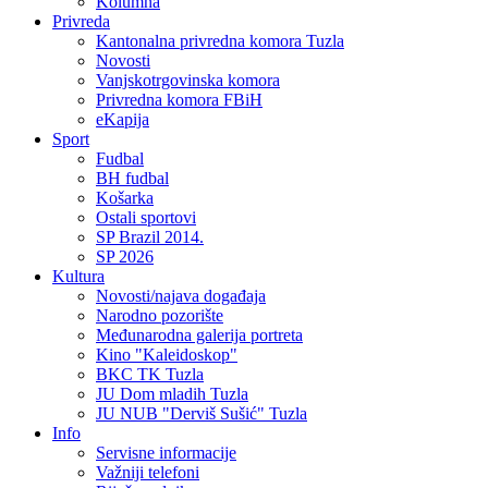
Kolumna
Privreda
Kantonalna privredna komora Tuzla
Novosti
Vanjskotrgovinska komora
Privredna komora FBiH
eKapija
Sport
Fudbal
BH fudbal
Košarka
Ostali sportovi
SP Brazil 2014.
SP 2026
Kultura
Novosti/najava događaja
Narodno pozorište
Međunarodna galerija portreta
Kino "Kaleidoskop"
BKC TK Tuzla
JU Dom mladih Tuzla
JU NUB "Derviš Sušić" Tuzla
Info
Servisne informacije
Važniji telefoni