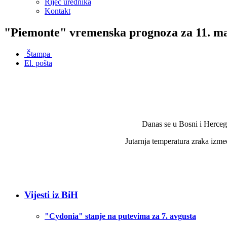
Riječ urednika
Kontakt
"Piemonte" vremenska prognoza za 11. m
Štampa
El. pošta
Danas se u Bosni i Herceg
Jutarnja temperatura zraka izme
Vijesti iz BiH
"Cydonia" stanje na putevima za 7. avgusta