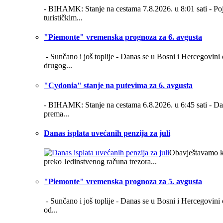
- BIHAMK: Stanje na cestama 7.8.2026. u 8:01 sati -
Po
turističkim...
"Piemonte" vremenska prognoza za 6. avgusta
- Sunčano i još toplije -
Danas se u Bosni i Hercegovini 
drugog...
"Cydonia" stanje na putevima za 6. avgusta
- BIHAMK: Stanje na cestama 6.8.2026. u 6:45 sati -
Da
prema...
Danas isplata uvećanih penzija za juli
Obavještavamo kor
preko Jedinstvenog računa trezora...
"Piemonte" vremenska prognoza za 5. avgusta
- Sunčano i još toplije -
Danas se u Bosni i Hercegovini o
od...