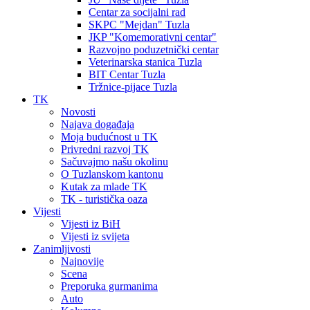
Centar za socijalni rad
SKPC "Mejdan" Tuzla
JKP "Komemorativni centar"
Razvojno poduzetnički centar
Veterinarska stanica Tuzla
BIT Centar Tuzla
Tržnice-pijace Tuzla
TK
Novosti
Najava događaja
Moja budućnost u TK
Privredni razvoj TK
Sačuvajmo našu okolinu
O Tuzlanskom kantonu
Kutak za mlade TK
TK - turistička oaza
Vijesti
Vijesti iz BiH
Vijesti iz svijeta
Zanimljivosti
Najnovije
Scena
Preporuka gurmanima
Auto