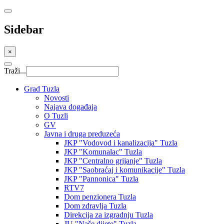
Sidebar
×
Traži...
Grad Tuzla
Novosti
Najava događaja
O Tuzli
GV
Javna i druga preduzeća
JKP "Vodovod i kanalizacija" Tuzla
JKP "Komunalac" Tuzla
JKP "Centralno grijanje" Tuzla
JKP "Saobraćaj i komunikacije" Tuzla
JKP "Pannonica" Tuzla
RTV7
Dom penzionera Tuzla
Dom zdravlja Tuzla
Direkcija za izgradnju Tuzla
JU "Naše dijete" Tuzla