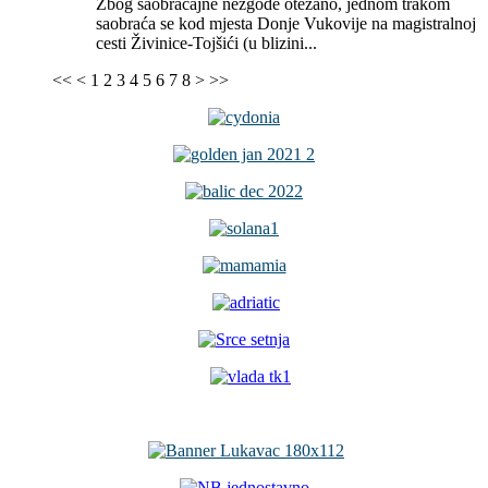
Zbog saobraćajne nezgode otežano, jednom trakom
saobraća se kod mjesta Donje Vukovije na magistralnoj
cesti Živinice-Tojšići (u blizini...
<<
<
1
2
3
4
5
6
7
8
>
>>