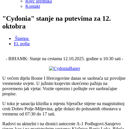
Riječ urednika
Kontakt
"Cydonia" stanje na putevima za 12.
oktobra
Štampa
El. pošta
- BIHAMK: Stanje na cestama 12.10.2025. godine u 10:30 sati -
U većem dijelu Bosne I Hercegovine danas se saobraća uz povoljne
vremenske uvjete. U južnim krajevim skrećemo pažnju na
povremeno jak vjetar. Vozite oprezno i poštujte sve saobraćajne
propise.
U toku je sanacija klizišta u mjestu Sijeračke stijene na magistralnoj
cesti Dobro Polje-Miljevina, gdje dolazi do polusatnih obustava u
vremenu od 07:30 do 17 sati.
Radovi su aktuelni i na dionici autoceste A-1 Podlugovi-Sarajevo
sjever, kao i na magistralnim cestama: Klašnice-Banja Luka, Bileća-