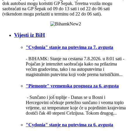
dok autobusi mogu koristiti GP Šepak. Teretna vozila mogu
saobraćati na GP Šepak od 09 do 13 sati i od 22 do 06 sati
(vikendom mogu prelaziti u terminu od 22 do 06 sati).
Vijesti iz BiH
"Cydonia" stanje na putevima za 7. avgusta
- BIHAMK: Stanje na cestama 7.8.2026. u 8:01 sati -
Pojačan je intenzitet saobraćaja kako na prilazima
većim gradovima, tako i na autoputevima i
magistralnim putevima koji vode prema turističkim...
"Piemonte" vremenska prognoza za 6. avgusta
- Sunčano i još toplije -
Danas se u Bosni i
Hercegovini očekuje pretežno sunčano i veoma toplo
vrijeme, uz temperature koje će u pojedinim krajevima
dostići čak 40 stepeni Celzijusa. Tokom drugog...
"Cydonia" stanje na putevima za 6. avgusta