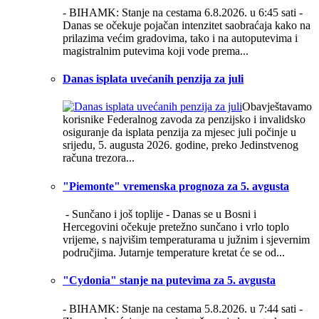
- BIHAMK: Stanje na cestama 6.8.2026. u 6:45 sati -
Danas se očekuje pojačan intenzitet saobraćaja kako na
prilazima većim gradovima, tako i na autoputevima i
magistralnim putevima koji vode prema...
Danas isplata uvećanih penzija za juli
Obavještavamo
korisnike Federalnog zavoda za penzijsko i invalidsko
osiguranje da isplata penzija za mjesec juli počinje u
srijedu, 5. augusta 2026. godine, preko Jedinstvenog
računa trezora...
"Piemonte" vremenska prognoza za 5. avgusta
- Sunčano i još toplije -
Danas se u Bosni i
Hercegovini očekuje pretežno sunčano i vrlo toplo
vrijeme, s najvišim temperaturama u južnim i sjevernim
područjima. Jutarnje temperature kretat će se od...
"Cydonia" stanje na putevima za 5. avgusta
- BIHAMK: Stanje na cestama 5.8.2026. u 7:44 sati -