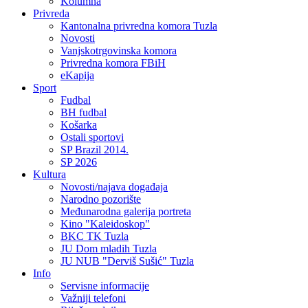
Kolumna
Privreda
Kantonalna privredna komora Tuzla
Novosti
Vanjskotrgovinska komora
Privredna komora FBiH
eKapija
Sport
Fudbal
BH fudbal
Košarka
Ostali sportovi
SP Brazil 2014.
SP 2026
Kultura
Novosti/najava događaja
Narodno pozorište
Međunarodna galerija portreta
Kino "Kaleidoskop"
BKC TK Tuzla
JU Dom mladih Tuzla
JU NUB "Derviš Sušić" Tuzla
Info
Servisne informacije
Važniji telefoni