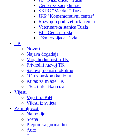
Centar za socijalni rad
SKPC "Mejdan" Tuzla
JKP "Komemorativni centar"
Razvojno poduzetnički centar
Veterinarska stanica Tuzla
BIT Centar Tuzla
Tržnice-pijace Tuzla
TK
Novosti
Najava događaja
Moja budućnost u TK
Privredni razvoj TK
Sačuvajmo našu okolinu
O Tuzlanskom kantonu
Kutak za mlade TK
TK - turistička oaza
Vijesti
Vijesti iz BiH
Vijesti iz svijeta
Zanimljivosti
Najnovije
Scena
Preporuka gurmanima
Auto