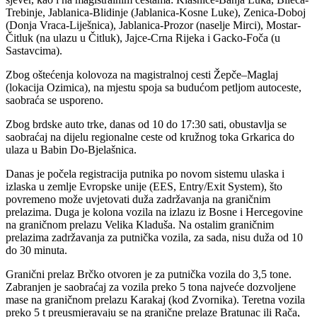
Trebinje, Jablanica-Blidinje (Jablanica-Kosne Luke), Zenica-Doboj
(Donja Vraca-Liješnica), Jablanica-Prozor (naselje Mirci), Mostar-
Čitluk (na ulazu u Čitluk), Jajce-Crna Rijeka i Gacko-Foča (u
Sastavcima).
Zbog oštećenja kolovoza na magistralnoj cesti Žepče–Maglaj
(lokacija Ozimica), na mjestu spoja sa budućom petljom autoceste,
saobraća se usporeno.
Zbog brdske auto trke, danas od 10 do 17:30 sati, obustavlja se
saobraćaj na dijelu regionalne ceste od kružnog toka Grkarica do
ulaza u Babin Do-Bjelašnica.
Danas je počela registracija putnika po novom sistemu ulaska i
izlaska u zemlje Evropske unije (EES, Entry/Exit System), što
povremeno može uvjetovati duža zadržavanja na graničnim
prelazima. Duga je kolona vozila na izlazu iz Bosne i Hercegovine
na graničnom prelazu Velika Kladuša. Na ostalim graničnim
prelazima zadržavanja za putnička vozila, za sada, nisu duža od 10
do 30 minuta.
Granični prelaz Brčko otvoren je za putnička vozila do 3,5 tone.
Zabranjen je saobraćaj za vozila preko 5 tona najveće dozvoljene
mase na graničnom prelazu Karakaj (kod Zvornika). Teretna vozila
preko 5 t preusmjeravaju se na granične prelaze Bratunac ili Rača,