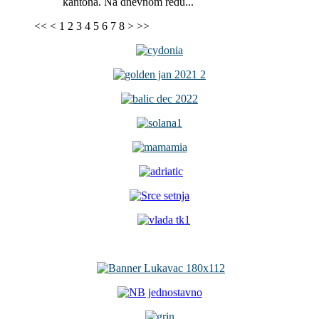
kantona. Na dnevnom redu...
<<
<
1
2
3
4
5
6
7
8
>
>>