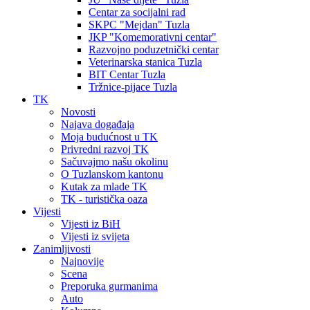
Centar za socijalni rad
SKPC "Mejdan" Tuzla
JKP "Komemorativni centar"
Razvojno poduzetnički centar
Veterinarska stanica Tuzla
BIT Centar Tuzla
Tržnice-pijace Tuzla
TK
Novosti
Najava događaja
Moja budućnost u TK
Privredni razvoj TK
Sačuvajmo našu okolinu
O Tuzlanskom kantonu
Kutak za mlade TK
TK - turistička oaza
Vijesti
Vijesti iz BiH
Vijesti iz svijeta
Zanimljivosti
Najnovije
Scena
Preporuka gurmanima
Auto