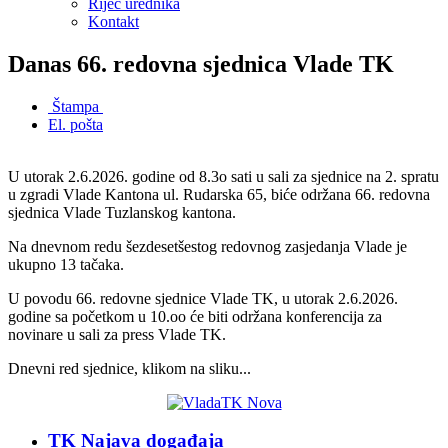
Riječ urednika
Kontakt
Danas 66. redovna sjednica Vlade TK
Štampa
El. pošta
U utorak 2.6.2026. godine od 8.3o sati u sali za sjednice na 2. spratu
u zgradi Vlade Kantona ul. Rudarska 65, biće održana 66. redovna
sjednica Vlade Tuzlanskog kantona.
Na dnevnom redu šezdesetšestog redovnog zasjedanja Vlade je
ukupno 13 tačaka.
U povodu 66. redovne sjednice Vlade TK, u utorak 2.6.2026.
godine sa početkom u 10.oo će biti održana konferencija za
novinare u sali za press Vlade TK.
Dnevni red sjednice, klikom na sliku...
TK Najava događaja