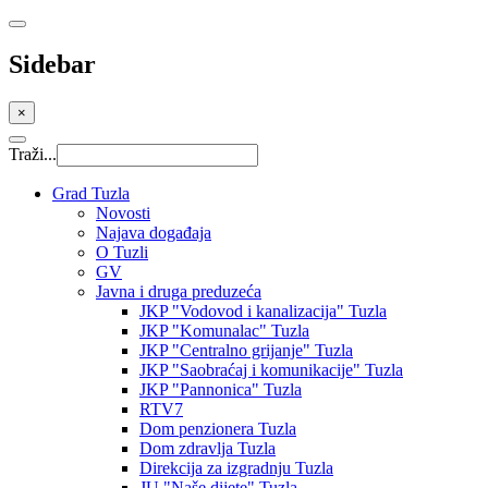
Sidebar
×
Traži...
Grad Tuzla
Novosti
Najava događaja
O Tuzli
GV
Javna i druga preduzeća
JKP "Vodovod i kanalizacija" Tuzla
JKP "Komunalac" Tuzla
JKP "Centralno grijanje" Tuzla
JKP "Saobraćaj i komunikacije" Tuzla
JKP "Pannonica" Tuzla
RTV7
Dom penzionera Tuzla
Dom zdravlja Tuzla
Direkcija za izgradnju Tuzla
JU "Naše dijete" Tuzla