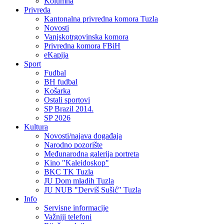
Kolumna
Privreda
Kantonalna privredna komora Tuzla
Novosti
Vanjskotrgovinska komora
Privredna komora FBiH
eKapija
Sport
Fudbal
BH fudbal
Košarka
Ostali sportovi
SP Brazil 2014.
SP 2026
Kultura
Novosti/najava događaja
Narodno pozorište
Međunarodna galerija portreta
Kino "Kaleidoskop"
BKC TK Tuzla
JU Dom mladih Tuzla
JU NUB "Derviš Sušić" Tuzla
Info
Servisne informacije
Važniji telefoni