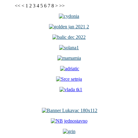
<<
<
1
2
3
4
5
6
7
8
>
>>