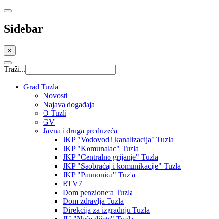
Sidebar
×
Traži...
Grad Tuzla
Novosti
Najava događaja
O Tuzli
GV
Javna i druga preduzeća
JKP "Vodovod i kanalizacija" Tuzla
JKP "Komunalac" Tuzla
JKP "Centralno grijanje" Tuzla
JKP "Saobraćaj i komunikacije" Tuzla
JKP "Pannonica" Tuzla
RTV7
Dom penzionera Tuzla
Dom zdravlja Tuzla
Direkcija za izgradnju Tuzla
JU "Naše dijete" Tuzla