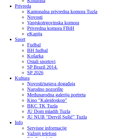
Kolumna
Privreda
Kantonalna privredna komora Tuzla
Novosti
Vanjskotrgovinska komora
Privredna komora FBiH
eKapija
Sport
Fudbal
BH fudbal
Košarka
Ostali sportovi
SP Brazil 2014.
SP 2026
Kultura
Novosti/najava događaja
Narodno pozorište
Međunarodna galerija portreta
Kino "Kaleidoskop"
BKC TK Tuzla
JU Dom mladih Tuzla
JU NUB "Derviš Sušić" Tuzla
Info
Servisne informacije
Važniji telefoni