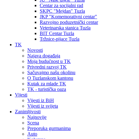
Centar za socijalni rad
SKPC "Mejdan" Tuzla
JKP "Komemorativni centar"
Razvojno poduzetnički centar
Veterinarska stanica Tuzla
BIT Centar Tuzla
Tržnice-pijace Tuzla
TK
Novosti
Najava događaja
Moja budućnost u TK
Privredni razvoj TK
Sačuvajmo našu okolinu
O Tuzlanskom kantonu
Kutak za mlade TK
TK - turistička oaza
Vijesti
Vijesti iz BiH
Vijesti iz svijeta
Zanimljivosti
Najnovije
Scena
Preporuka gurmanima
Auto