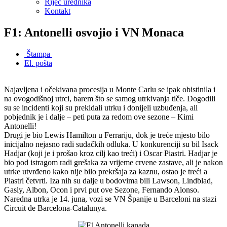
Riječ urednika
Kontakt
F1: Antonelli osvojio i VN Monaca
Štampa
El. pošta
Najavljena i očekivana procesija u Monte Carlu se ipak obistinila i
na ovogodišnoj utrci, barem što se samog utrkivanja tiče. Dogodili
su se incidenti koji su prekidali utrku i donijeli uzbuđenja, ali
pobjednik je i dalje – peti puta za redom ove sezone – Kimi
Antonelli!
Drugi je bio Lewis Hamilton u Ferrariju, dok je treće mjesto bilo
inicijalno nejasno radi sudačkih odluka. U konkurenciji su bil Isack
Hadjar (koji je i prošao kroz cilj kao treći) i Oscar Piastri. Hadjar je
bio pod istragom radi grešaka za vrijeme crvene zastave, ali je nakon
utrke utvrđeno kako nije bilo prekršaja za kaznu, ostao je treći a
Piastri četvrti. Iza nih su dalje u bodovima bili Lawson, Lindblad,
Gasly, Albon, Ocon i prvi put ove Sezone, Fernando Alonso.
Naredna utrka je 14. juna, vozi se VN Španije u Barceloni na stazi
Circuit de Barcelona-Catalunya.