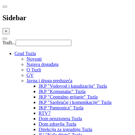
Sidebar
×
Traži...
Grad Tuzla
Novosti
Najava događaja
O Tuzli
GV
Javna i druga preduzeća
JKP "Vodovod i kanalizacija" Tuzla
JKP "Komunalac" Tuzla
JKP "Centralno grijanje" Tuzla
JKP "Saobraćaj i komunikacije" Tuzla
JKP "Pannonica" Tuzla
RTV7
Dom penzionera Tuzla
Dom zdravlja Tuzla
Direkcija za izgradnju Tuzla
JU "Naše dijete" Tuzla