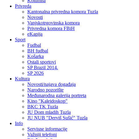
Kolumna
Privreda
Kantonalna privredna komora Tuzla
Novosti
Vanjskotrgovinska komora
Privredna komora FBiH
eKapija
Sport
Fudbal
BH fudbal
Košarka
Ostali sportovi
SP Brazil 2014.
SP 2026
Kultura
Novosti/najava događaja
Narodno pozorište
Međunarodna galerija portreta
Kino "Kaleidoskop"
BKC TK Tuzla
JU Dom mladih Tuzla
JU NUB "Derviš Sušić" Tuzla
Info
Servisne informacije
Važniji telefoni