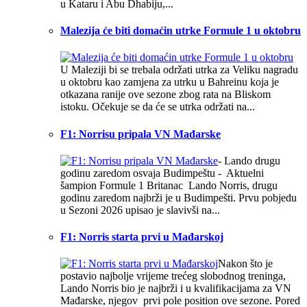
u Kataru i Abu Dhabiju,...
Malezija će biti domaćin utrke Formule 1 u oktobru
U Maleziji bi se trebala održati utrka za Veliku nagradu
u oktobru kao zamjena za utrku u Bahreinu koja je
otkazana ranije ove sezone zbog rata na Bliskom
istoku. Očekuje se da će se utrka održati na...
F1: Norrisu pripala VN Mađarske
- Lando drugu
godinu zaredom osvaja Budimpeštu - Aktuelni
šampion Formule 1 Britanac Lando Norris, drugu
godinu zaredom najbrži je u Budimpešti. Prvu pobjedu
u Sezoni 2026 upisao je slavivši na...
F1: Norris starta prvi u Mađarskoj
Nakon što je
postavio najbolje vrijeme trećeg slobodnog treninga,
Lando Norris bio je najbrži i u kvalifikacijama za VN
Mađarske, njegov prvi pole position ove sezone. Pored