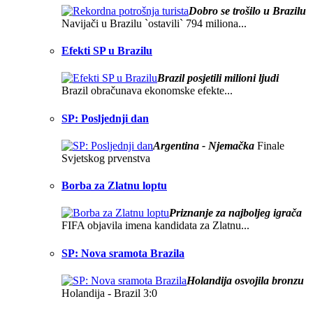
Dobro se trošilo u Brazilu
Navijači u Brazilu `ostavili` 794 miliona...
Efekti SP u Brazilu
Brazil posjetili milioni ljudi
Brazil obračunava ekonomske efekte...
SP: Posljednji dan
Argentina - Njemačka
Finale
Svjetskog prvenstva
Borba za Zlatnu loptu
Priznanje za najboljeg igrača
FIFA objavila imena kandidata za Zlatnu...
SP: Nova sramota Brazila
Holandija osvojila bronzu
Holandija - Brazil 3:0