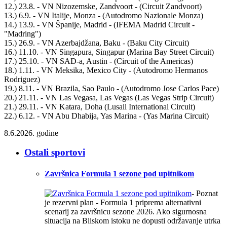
12.) 23.8. - VN Nizozemske, Zandvoort - (Circuit Zandvoort)
13.) 6.9. - VN Italije, Monza - (Autodromo Nazionale Monza)
14.) 13.9. - VN Španije, Madrid - (IFEMA Madrid Circuit -
"Madring")
15.) 26.9. - VN Azerbajdžana, Baku - (Baku City Circuit)
16.) 11.10. - VN Singapura, Singapur (Marina Bay Street Circuit)
17.) 25.10. - VN SAD-a, Austin - (Circuit of the Americas)
18.) 1.11. - VN Meksika, Mexico City - (Autodromo Hermanos
Rodriguez)
19.) 8.11. - VN Brazila, Sao Paulo - (Autodromo Jose Carlos Pace)
20.) 21.11. - VN Las Vegasa, Las Vegas (Las Vegas Strip Circuit)
21.) 29.11. - VN Katara, Doha (Lusail International Circuit)
22.) 6.12. - VN Abu Dhabija, Yas Marina - (Yas Marina Circuit)
8.6.2026. godine
Ostali sportovi
Završnica Formula 1 sezone pod upitnikom
- Poznat
je rezervni plan - Formula 1 priprema alternativni
scenarij za završnicu sezone 2026. Ako sigurnosna
situacija na Bliskom istoku ne dopusti održavanje utrka