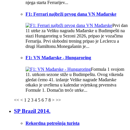
njega starta Ferrarijev...
F1: Ferrari najbrži prvog dana VN Mađarske
Prvi dan
11 utrke za Veliku nagradu Mađarske u Budimpešti na
stazi Hungaroring u Sezoni 2026, pripao je vozačima
Ferrarija. Prvi slobodni trening pripao je Leclercu a
drugi Hamiltonu.Monegašanin je...
F1: VN Mađarske - Hungaroring
Formula 1 svojom
11. utrkom sezone stiže u Budimpeštu. Ovog vikenda
gledat ćemo 41. izdanje Velike nagrade Mađarske
otkako je uvrštena u kalendar svjetskog prvenstva
Formule 1. Domaćin treće utrke...
<<
<
1
2
3
4
5
6
7
8
>
>>
SP Brazil 2014.
Rekordna potrošnja turista