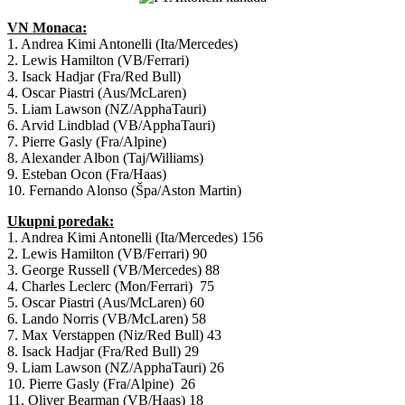
VN Monaca:
1. Andrea Kimi Antonelli (Ita/Mercedes)
2. Lewis Hamilton (VB/Ferrari)
3. Isack Hadjar (Fra/Red Bull)
4. Oscar Piastri (Aus/McLaren)
5. Liam Lawson (NZ/ApphaTauri)
6. Arvid Lindblad (VB/ApphaTauri)
7. Pierre Gasly (Fra/Alpine)
8. Alexander Albon (Taj/Williams)
9. Esteban Ocon (Fra/Haas)
10. Fernando Alonso (Špa/Aston Martin)
Ukupni poredak:
1. Andrea Kimi Antonelli (Ita/Mercedes) 156
2. Lewis Hamilton (VB/Ferrari) 90
3. George Russell (VB/Mercedes) 88
4. Charles Leclerc (Mon/Ferrari) 75
5. Oscar Piastri (Aus/McLaren) 60
6. Lando Norris (VB/McLaren) 58
7. Max Verstappen (Niz/Red Bull) 43
8. Isack Hadjar (Fra/Red Bull) 29
9. Liam Lawson (NZ/ApphaTauri) 26
10. Pierre Gasly (Fra/Alpine) 26
11. Oliver Bearman (VB/Haas) 18