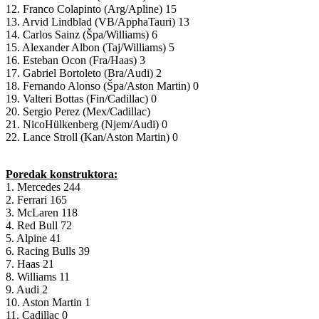
12. Franco Colapinto (Arg/Apline) 15
13. Arvid Lindblad (VB/ApphaTauri) 13
14. Carlos Sainz (Špa/Williams) 6
15. Alexander Albon (Taj/Williams) 5
16. Esteban Ocon (Fra/Haas) 3
17. Gabriel Bortoleto (Bra/Audi) 2
18. Fernando Alonso (Špa/Aston Martin) 0
19. Valteri Bottas (Fin/Cadillac) 0
20. Sergio Perez (Mex/Cadillac)
21. NicoHülkenberg (Njem/Audi) 0
22. Lance Stroll (Kan/Aston Martin) 0
Poredak konstruktora:
1. Mercedes 244
2. Ferrari 165
3. McLaren 118
4. Red Bull 72
5. Alpine 41
6. Racing Bulls 39
7. Haas 21
8. Williams 11
9. Audi 2
10. Aston Martin 1
11. Cadillac 0