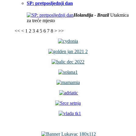
SP: pretposljednji dan
Holandija - Brazil
Utakmica
za treće mjesto
<<
<
1
2
3
4
5
6
7
8
>
>>