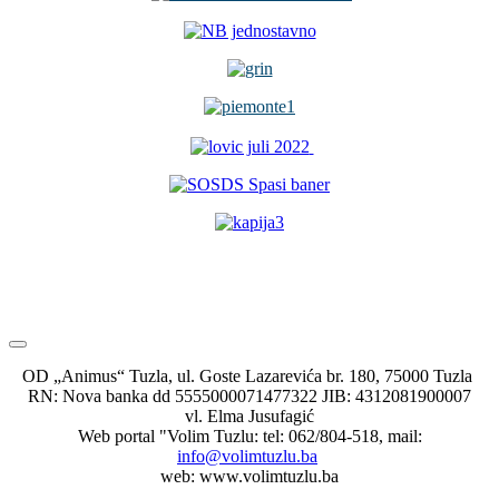
OD „Animus“ Tuzla, ul. Goste Lazarevića br. 180, 75000 Tuzla
RN: Nova banka dd 5555000071477322 JIB: 4312081900007
vl. Elma Jusufagić
Web portal "Volim Tuzlu: tel: 062/804-518, mail:
info@volimtuzlu.ba
web: www.volimtuzlu.ba