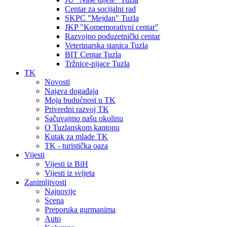
Centar za socijalni rad
SKPC "Mejdan" Tuzla
JKP "Komemorativni centar"
Razvojno poduzetnički centar
Veterinarska stanica Tuzla
BIT Centar Tuzla
Tržnice-pijace Tuzla
TK
Novosti
Najava događaja
Moja budućnost u TK
Privredni razvoj TK
Sačuvajmo našu okolinu
O Tuzlanskom kantonu
Kutak za mlade TK
TK - turistička oaza
Vijesti
Vijesti iz BiH
Vijesti iz svijeta
Zanimljivosti
Najnovije
Scena
Preporuka gurmanima
Auto