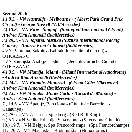
Sezona 2026
1.) 8.3. - VN Australije - Melbourne - ( Albert Park Grand Prix
Circuit) - George Russell (VB/Mercedes)
2.) 15.3. - VN Kine - Šangaj - (Shanghai International Circuit) -
Andrea Kimi Antonelli (Ita/Mercedes)
3.) 29.3. - VN Japana, Suzuka (Suzuka International Racing
Course) - Andrea Kimi Antonelli (Ita/Mercedes)
- VN Bahreina, Sakhir - (Bahrain International Circuit) -
OTKAZANO
- VN Saudijske Arabije - Jeddah - ( Jeddah Corniche Circuit) -
OTKAZANO
4.) 3.5. - VN Miamija, Miami - (Miami International Autodrome)
- Andrea Kimi Antonelli (Ita/Mercedes)
5.) 24.5. - VN Kanade, Montreal - (Circuit Gilles Villeneuve) -
Andrea Kimi Antonelli (Ita/Mercedes)
6.) 7.6. - VN Monaka, Monte Carlo - (Circuit de Monaco) -
Andrea Kimi Antonelli (Ita/Mercedes)
7.) 14.6. - VN Španije, Barcelona - (Circuit de Barcelona-
Catalunya)
8.) 28.6. - VN Austrije - Spielberg - (Red Bull Ring)
9.) 5.7 - VN Velike Britanije, Silverstone - (Silverstone Circuit)
10.) 19.7. - VN Belgije, Spa-Francorchamps - (Spa-Francorchamps)
11.) 26.7. - VN Mađarske - Budimpešta - (Hungaroring)