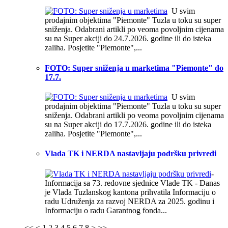
U svim
prodajnim objektima "Piemonte" Tuzla u toku su super
sniženja. Odabrani artikli po veoma povoljnim cijenama
su na Super akciji do 24.7.2026. godine ili do isteka
zaliha. Posjetite "Piemonte",...
FOTO: Super sniženja u marketima "Piemonte" do
17.7.
U svim
prodajnim objektima "Piemonte" Tuzla u toku su super
sniženja. Odabrani artikli po veoma povoljnim cijenama
su na Super akciji do 17.7.2026. godine ili do isteka
zaliha. Posjetite "Piemonte",...
Vlada TK i NERDA nastavljaju podršku privredi
-
Informacija sa 73. redovne sjednice Vlade TK - Danas
je Vlada Tuzlanskog kantona prihvatila Informaciju o
radu Udruženja za razvoj NERDA za 2025. godinu i
Informaciju o radu Garantnog fonda...
<<
<
1
2
3
4
5
6
7
8
>
>>