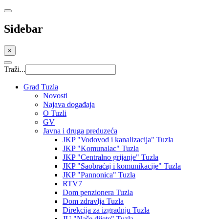
Sidebar
×
Traži...
Grad Tuzla
Novosti
Najava događaja
O Tuzli
GV
Javna i druga preduzeća
JKP "Vodovod i kanalizacija" Tuzla
JKP "Komunalac" Tuzla
JKP "Centralno grijanje" Tuzla
JKP "Saobraćaj i komunikacije" Tuzla
JKP "Pannonica" Tuzla
RTV7
Dom penzionera Tuzla
Dom zdravlja Tuzla
Direkcija za izgradnju Tuzla
JU "Naše dijete" Tuzla