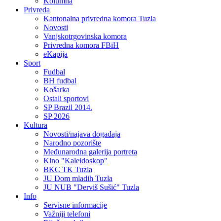
Kolumna
Privreda
Kantonalna privredna komora Tuzla
Novosti
Vanjskotrgovinska komora
Privredna komora FBiH
eKapija
Sport
Fudbal
BH fudbal
Košarka
Ostali sportovi
SP Brazil 2014.
SP 2026
Kultura
Novosti/najava događaja
Narodno pozorište
Međunarodna galerija portreta
Kino "Kaleidoskop"
BKC TK Tuzla
JU Dom mladih Tuzla
JU NUB "Derviš Sušić" Tuzla
Info
Servisne informacije
Važniji telefoni