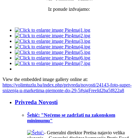
Iz ponude izdvajamo:
View the embedded image gallery online at:
https://volimtuzlu.ba/index.php/privreda/novosti/24143-foto-super-
snizenja-u-marketima-piemonte-do-29-5#sigFreeId2ba5f822a8
Privreda Novosti
Šehić: "Nećemo se zadržati na zakonskom
minimumu"
- Generalni direktor Pretisa najavio velika