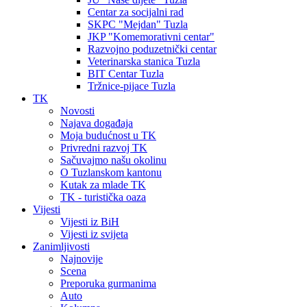
Centar za socijalni rad
SKPC "Mejdan" Tuzla
JKP "Komemorativni centar"
Razvojno poduzetnički centar
Veterinarska stanica Tuzla
BIT Centar Tuzla
Tržnice-pijace Tuzla
TK
Novosti
Najava događaja
Moja budućnost u TK
Privredni razvoj TK
Sačuvajmo našu okolinu
O Tuzlanskom kantonu
Kutak za mlade TK
TK - turistička oaza
Vijesti
Vijesti iz BiH
Vijesti iz svijeta
Zanimljivosti
Najnovije
Scena
Preporuka gurmanima
Auto