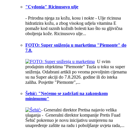
"Cydonia" Ricinusovo ulje
- Prirodna njega za kožu, kosu i nokte -
Ulje ricinusa
hidratizira kožu, a zbog visokog udjela vitamina E
pomaže kod raznih kožnih bolesti kao što su gljivična
oboljenja kože. Ricinusovo ulje...
FOTO: Super sniženja u marketima "Piemonte" do
7.8.
U svim
prodajnim objektima "Piemonte" Tuzla u toku su super
sniženja. Odabrani artikli po veoma povoljnim cijenama
su na Super akciji do 7.8.2026. godine ili do isteka
zaliha. Posjetite "Piemonte",...
Šehić: "Nećemo se zadržati na zakonskom
minimumu"
- Generalni direktor Pretisa najavio velika
ulaganja - Generalni direktor kompanije Pretis Fuad
Šehić pokrenuo je novu inicijativu usmjerenu na
unapređenje zaštite na radu i poboljšanje uvjeta rada,...