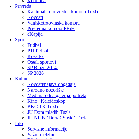
Kolumna
Privreda
Kantonalna privredna komora Tuzla
Novosti
Vanjskotrgovinska komora
Privredna komora FBiH
eKapija
Sport
Fudbal
BH fudbal
Košarka
Ostali sportovi
SP Brazil 2014.
SP 2026
Kultura
Novosti/najava događaja
Narodno pozorište
Međunarodna galerija portreta
Kino "Kaleidoskop"
BKC TK Tuzla
JU Dom mladih Tuzla
JU NUB "Derviš Sušić" Tuzla
Info
Servisne informacije
Važniji telefoni