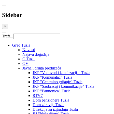
Sidebar
×
Traži...
Grad Tuzla
Novosti
Najava događaja
O Tuzli
GV
Javna i druga preduzeća
JKP "Vodovod i kanalizacija" Tuzla
JKP "Komunalac" Tuzla
JKP "Centralno grijanje" Tuzla
JKP "Saobraćaj i komunikacije" Tuzla
JKP "Pannonica" Tuzla
RTV7
Dom penzionera Tuzla
Dom zdravlja Tuzla
Direkcija za izgradnju Tuzla
JU "Naše dijete" Tuzla