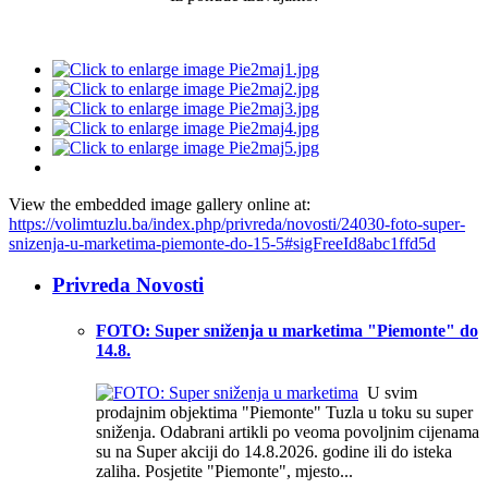
View the embedded image gallery online at:
https://volimtuzlu.ba/index.php/privreda/novosti/24030-foto-super-
snizenja-u-marketima-piemonte-do-15-5#sigFreeId8abc1ffd5d
Privreda Novosti
FOTO: Super sniženja u marketima "Piemonte" do
14.8.
U svim
prodajnim objektima "Piemonte" Tuzla u toku su super
sniženja. Odabrani artikli po veoma povoljnim cijenama
su na Super akciji do 14.8.2026. godine ili do isteka
zaliha. Posjetite "Piemonte", mjesto...