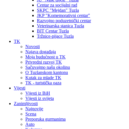
Centar za socijalni rad
SKPC "Mejdan" Tuzla
JKP "Komemorativni centar"
Razvojno poduzetnički centar
Veterinarska stanica Tuzla
BIT Centar Tuzla
Tržnice-pijace Tuzla
TK
Novosti
Najava događaja
Moja budućnost u TK
Privredni razvoj TK
Sačuvajmo našu okolinu
O Tuzlanskom kantonu
Kutak za mlade TK
TK - turistička oaza
Vijesti
Vijesti iz BiH
Vijesti iz svijeta
Zanimljivosti
Najnovije
Scena
Preporuka gurmanima
Auto