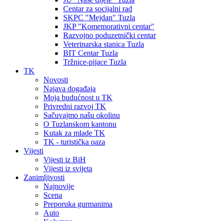
Centar za socijalni rad
SKPC "Mejdan" Tuzla
JKP "Komemorativni centar"
Razvojno poduzetnički centar
Veterinarska stanica Tuzla
BIT Centar Tuzla
Tržnice-pijace Tuzla
TK
Novosti
Najava događaja
Moja budućnost u TK
Privredni razvoj TK
Sačuvajmo našu okolinu
O Tuzlanskom kantonu
Kutak za mlade TK
TK - turistička oaza
Vijesti
Vijesti iz BiH
Vijesti iz svijeta
Zanimljivosti
Najnovije
Scena
Preporuka gurmanima
Auto