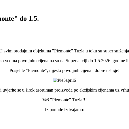
nte" do 1.5.
U svim prodajnim objektima "Piemonte" Tuzla u toku su super sniženja
 po veoma povoljnim cijenama su na Super akciji do 1.5.2026. godine ili 
Posjetite "Piemonte", mjesto povoljnih cijena i dobre usluge!
s i uvjerite se u širok asortiman proizvoda po akcijskim cijenama uz vrh
Vaš "Piemonte" Tuzla!!!
Iz ponude izdvajamo: