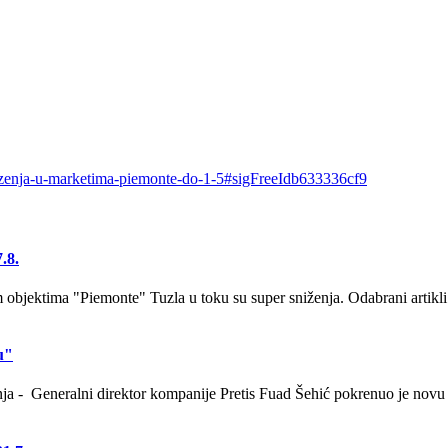
snizenja-u-marketima-piemonte-do-1-5#sigFreeIdb633336cf9
.8.
bjektima "Piemonte" Tuzla u toku su super sniženja. Odabrani artikli
u"
anja - Generalni direktor kompanije Pretis Fuad Šehić pokrenuo je novu 