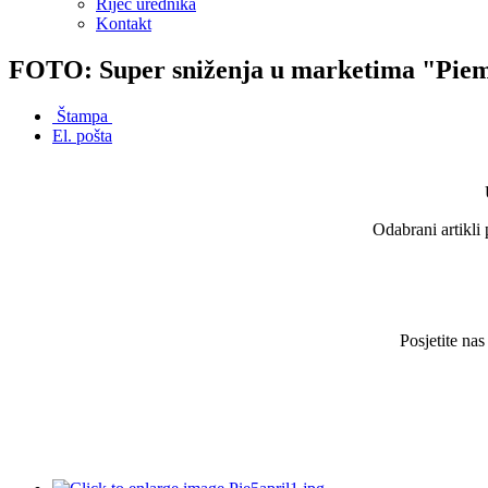
Riječ urednika
Kontakt
FOTO: Super sniženja u marketima "Piemo
Štampa
El. pošta
Odabrani artikli
Posjetite na