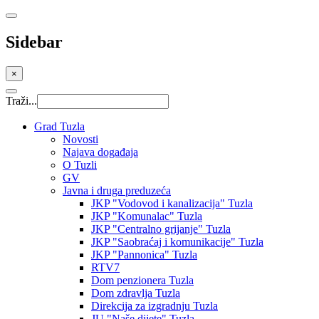
Sidebar
×
Traži...
Grad Tuzla
Novosti
Najava događaja
O Tuzli
GV
Javna i druga preduzeća
JKP "Vodovod i kanalizacija" Tuzla
JKP "Komunalac" Tuzla
JKP "Centralno grijanje" Tuzla
JKP "Saobraćaj i komunikacije" Tuzla
JKP "Pannonica" Tuzla
RTV7
Dom penzionera Tuzla
Dom zdravlja Tuzla
Direkcija za izgradnju Tuzla
JU "Naše dijete" Tuzla