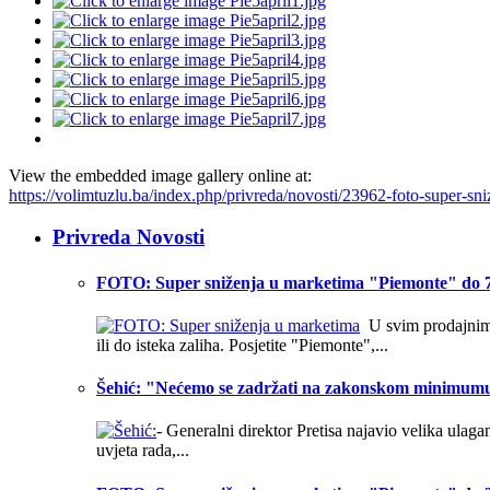
View the embedded image gallery online at:
https://volimtuzlu.ba/index.php/privreda/novosti/23962-foto-super-
Privreda Novosti
FOTO: Super sniženja u marketima "Piemonte" do 7
U svim prodajnim o
ili do isteka zaliha. Posjetite "Piemonte",...
Šehić: "Nećemo se zadržati na zakonskom minimum
- Generalni direktor Pretisa najavio velika ulag
uvjeta rada,...