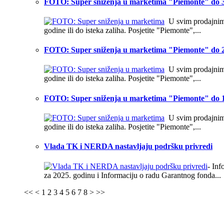
FOTO: Super sniženja u marketima "Piemonte" do 3
U svim prodajnim o
godine ili do isteka zaliha. Posjetite "Piemonte",...
FOTO: Super sniženja u marketima "Piemonte" do 2
U svim prodajnim o
godine ili do isteka zaliha. Posjetite "Piemonte",...
FOTO: Super sniženja u marketima "Piemonte" do 1
U svim prodajnim o
godine ili do isteka zaliha. Posjetite "Piemonte",...
Vlada TK i NERDA nastavljaju podršku privredi
- In
za 2025. godinu i Informaciju o radu Garantnog fonda...
<<
<
1
2
3
4
5
6
7
8
>
>>