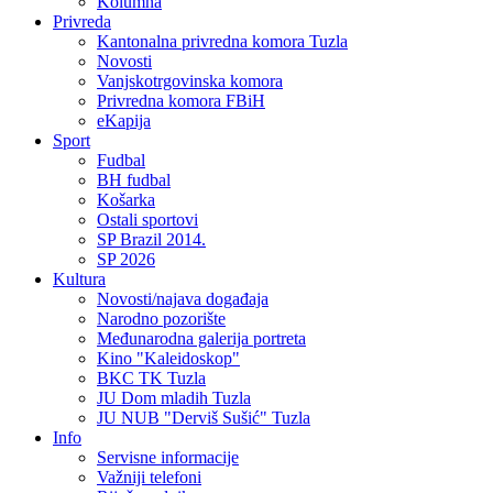
Kolumna
Privreda
Kantonalna privredna komora Tuzla
Novosti
Vanjskotrgovinska komora
Privredna komora FBiH
eKapija
Sport
Fudbal
BH fudbal
Košarka
Ostali sportovi
SP Brazil 2014.
SP 2026
Kultura
Novosti/najava događaja
Narodno pozorište
Međunarodna galerija portreta
Kino "Kaleidoskop"
BKC TK Tuzla
JU Dom mladih Tuzla
JU NUB "Derviš Sušić" Tuzla
Info
Servisne informacije
Važniji telefoni