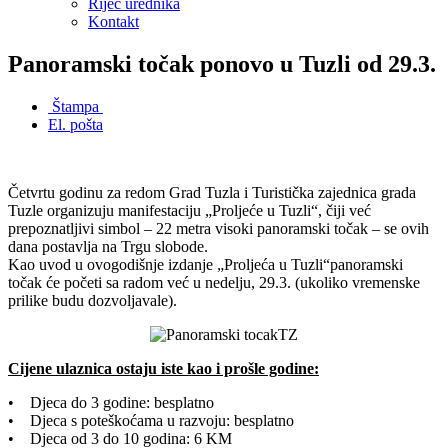
Riječ urednika
Kontakt
Panoramski točak ponovo u Tuzli od 29.3.
Štampa
El. pošta
Četvrtu godinu za redom Grad Tuzla i Turistička zajednica grada
Tuzle organizuju manifestaciju „Proljeće u Tuzli“, čiji već
prepoznatljivi simbol – 22 metra visoki panoramski točak – se ovih
dana postavlja na Trgu slobode.
Kao uvod u ovogodišnje izdanje „Proljeća u Tuzli“panoramski
točak će početi sa radom već u nedelju, 29.3. (ukoliko vremenske
prilike budu dozvoljavale).
Cijene ulaznica ostaju iste kao i prošle godine:
• Djeca do 3 godine: besplatno
• Djeca s poteškoćama u razvoju: besplatno
• Djeca od 3 do 10 godina: 6 KM