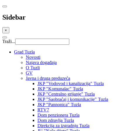
Sidebar
×
Traži...
Grad Tuzla
Novosti
Najava događaja
O Tuzli
GV
Javna i druga preduzeća
JKP "Vodovod i kanalizacija" Tuzla
JKP "Komunalac" Tuzla
JKP "Centralno grijanje" Tuzla
JKP "Saobraćaj i komunikacije" Tuzla
JKP "Pannonica" Tuzla
RTV7
Dom penzionera Tuzla
Dom zdravlja Tuzla
Direkcija za izgradnju Tuzla
JU "Naše dijete" Tuzla