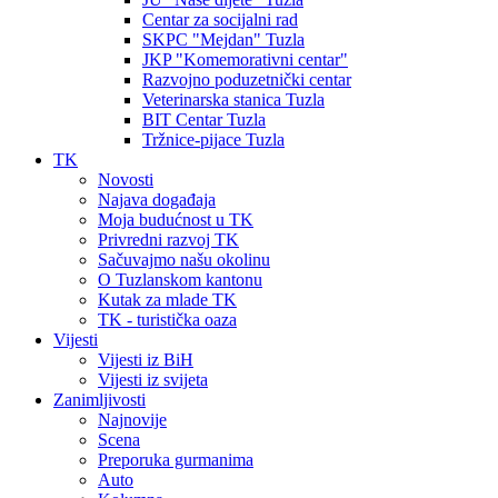
Centar za socijalni rad
SKPC "Mejdan" Tuzla
JKP "Komemorativni centar"
Razvojno poduzetnički centar
Veterinarska stanica Tuzla
BIT Centar Tuzla
Tržnice-pijace Tuzla
TK
Novosti
Najava događaja
Moja budućnost u TK
Privredni razvoj TK
Sačuvajmo našu okolinu
O Tuzlanskom kantonu
Kutak za mlade TK
TK - turistička oaza
Vijesti
Vijesti iz BiH
Vijesti iz svijeta
Zanimljivosti
Najnovije
Scena
Preporuka gurmanima
Auto