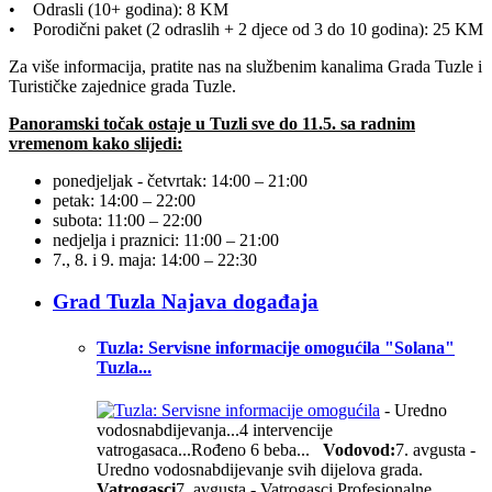
• Odrasli (10+ godina): 8 KM
• Porodični paket (2 odraslih + 2 djece od 3 do 10 godina): 25 KM
Za više informacija, pratite nas na službenim kanalima Grada Tuzle i
Turističke zajednice grada Tuzle.
P
anoramski točak ostaje u Tuzli sve do 11.5. sa radnim
vremenom kako slijedi:
ponedjeljak - četvrtak: 14:00 – 21:00
petak: 14:00 – 22:00
subota: 11:00 – 22:00
nedjelja i praznici: 11:00 – 21:00
7., 8. i 9. maja: 14:00 – 22:30
Grad Tuzla Najava događaja
Tuzla: Servisne informacije omogućila "Solana"
Tuzla...
- Uredno
vodosnabdijevanja...4 intervencije
vatrogasaca...Rođeno 6 beba...
Vodovod:
7. avgusta -
Uredno vodosnabdijevanje svih dijelova grada.
Vatrogasci
7. avgusta - Vatrogasci Profesionalne...