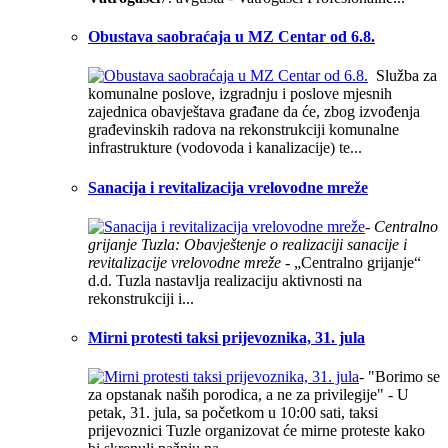
Obustava saobraćaja u MZ Centar od 6.8.
Služba za
komunalne poslove, izgradnju i poslove mjesnih
zajednica obavještava građane da će, zbog izvođenja
građevinskih radova na rekonstrukciji komunalne
infrastrukture (vodovoda i kanalizacije) te...
Sanacija i revitalizacija vrelovodne mreže
- Centralno
grijanje Tuzla: Obavještenje o realizaciji sanacije i
revitalizacije vrelovodne mreže -
„Centralno grijanje“
d.d. Tuzla nastavlja realizaciju aktivnosti na
rekonstrukciji i...
Mirni protesti taksi prijevoznika, 31. jula
- "Borimo se
za opstanak naših porodica, a ne za privilegije" - U
petak, 31. jula, sa početkom u 10:00 sati, taksi
prijevoznici Tuzle organizovat će mirne proteste kako