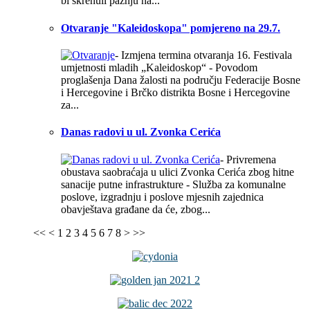
bi skrenuli pažnju na...
Otvaranje "Kaleidoskopa" pomjereno na 29.7.
- Izmjena termina otvaranja 16. Festivala
umjetnosti mladih „Kaleidoskop“ - Povodom
proglašenja Dana žalosti na području Federacije Bosne
i Hercegovine i Brčko distrikta Bosne i Hercegovine
za...
Danas radovi u ul. Zvonka Cerića
- Privremena
obustava saobraćaja u ulici Zvonka Cerića zbog hitne
sanacije putne infrastrukture - Služba za komunalne
poslove, izgradnju i poslove mjesnih zajednica
obavještava građane da će, zbog...
<<
<
1
2
3
4
5
6
7
8
>
>>