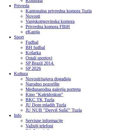
Kolumna
Privreda
Kantonalna privredna komora Tuzla
Novosti
Vanjskotrgovinska komora
Privredna komora FBiH
eKapija
Sport
Fudbal
BH fudbal
Košarka
Ostali sportovi
SP Brazil 2014.
SP 2026
Kultura
Novosti/najava događaja
Narodno pozorište
Međunarodna galerija portreta
Kino "Kaleidoskop"
BKC TK Tuzla
JU Dom mladih Tuzla
JU NUB "Derviš Sušić" Tuzla
Info
Servisne informacije
Važniji telefoni