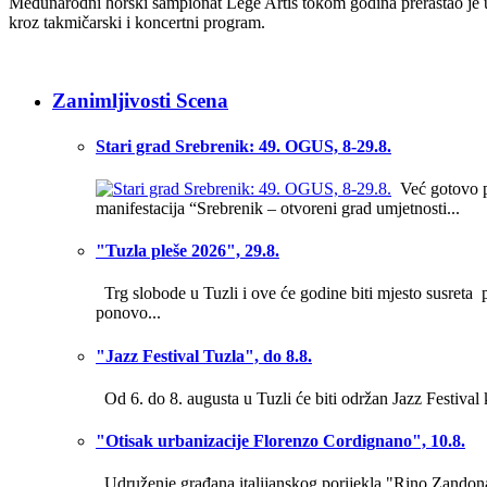
Međunarodni horski šampionat Lege Artis tokom godina prerastao je u
kroz takmičarski i koncertni program.
Zanimljivosti Scena
Stari grad Srebrenik: 49. OGUS, 8-29.8.
Već gotovo po
manifestacija “Srebrenik – otvoreni grad umjetnosti...
"Tuzla pleše 2026", 29.8.
Trg slobode u Tuzli i ove će godine biti mjesto susreta 
ponovo...
"Jazz Festival Tuzla", do 8.8.
Od 6. do 8. augusta u Tuzli će biti održan Jazz Festival
"Otisak urbanizacije Florenzo Cordignano", 10.8.
Udruženje građana italijanskog porijekla "Rino Zandona