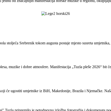
 jednu od značajnijih manifestacija horske muzike u regionu, okupljaj
la stoljeća Srebrenik tokom augusta postaje mjesto susreta umjetnika, p
plesa, muzike i dobre atmosfere. Manifestacija „Tuzla pleše 2026“ bit ć
 koji će ugostiti umjetnike iz BiH, Makedonije, Brazila i Njemačke. Na
i" Tuzla pripremilo je petodnevnu izložbu fotografija i dokumenata p