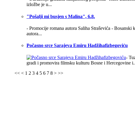
izložbe je u...
"Pošalji mi busjen s Malina", 6.8.
- Promocije romana autora Saliha Straševića - Bosanski k
autora...
Počasno srce Sarajeva Emiru Hadžihafizbegoviću
- Tu
gradi i promovira filmsku kulturu Bosne i Hercegovine i..
<<
<
1
2
3
4
5
6
7
8
>
>>