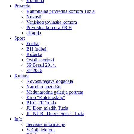
Kolumna
Privreda
Kantonalna privredna komora Tuzla
Novosti
Vanjskotrgovinska komora
Privredna komora FBiH
eKapija
Sport
Fudbal
BH fudbal
Košarka
Ostali sportovi
SP Brazil 2014.
SP 2026
Kultura
Novosti/najava događaja
Narodno pozorište
Međunarodna galerija portreta
Kino "Kaleidoskop"
BKC TK Tuzla
JU Dom mladih Tuzla
JU NUB "Derviš Sušić" Tuzla
Info
Servisne informacije
Važniji telefoni