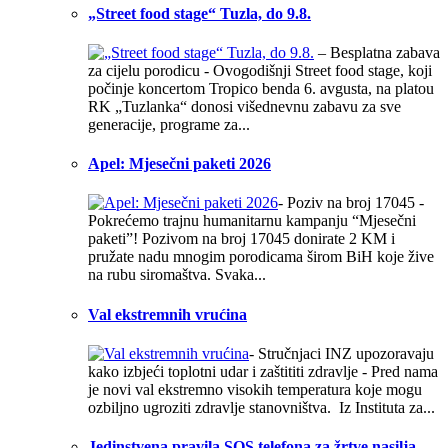
„Street food stage“ Tuzla, do 9.8.
– Besplatna zabava
za cijelu porodicu - Ovogodišnji Street food stage, koji
počinje koncertom Tropico benda 6. avgusta, na platou
RK „Tuzlanka“ donosi višednevnu zabavu za sve
generacije, programe za...
Apel: Mjesečni paketi 2026
- Poziv na broj 17045 -
Pokrećemo trajnu humanitarnu kampanju “Mjesečni
paketi”! Pozivom na broj 17045 donirate 2 KM i
pružate nadu mnogim porodicama širom BiH koje žive
na rubu siromaštva. Svaka...
Val ekstremnih vrućina
- Stručnjaci INZ upozoravaju
kako izbjeći toplotni udar i zaštititi zdravlje - Pred nama
je novi val ekstremno visokih temperatura koje mogu
ozbiljno ugroziti zdravlje stanovništva. Iz Instituta za...
Jedinstvena pravila SOS telefona za žrtve nasilja