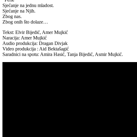
Sjećanje na jednu mladost.
Sjećanje na Njih.
Zbog nas.
Zbog onih što dolaze…
Tekst: Elvir Bijedić, Amer Mujkić
Naracija: Amer Mujkić
Audio produkcija: Dragan Divjak
Video produkcija : Aid Bektašagić
Saradnici na spotu: Amira Hasić, Tanja Bijedić, Asmir Mujkić.