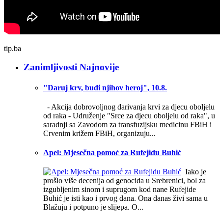
tip.ba
Zanimljivosti Najnovije
"Daruj krv, budi njihov heroj", 10.8.
- Akcija dobrovoljnog darivanja krvi za djecu oboljelu
od raka - Udruženje "Srce za djecu oboljelu od raka", u
saradnji sa Zavodom za transfuzijsku medicinu FBiH i
Crvenim križem FBiH, organizuju...
Apel: Mjesečna pomoć za Rufejidu Buhić
Iako je
prošlo više decenija od genocida u Srebrenici, bol za
izgubljenim sinom i suprugom kod nane Rufejide
Buhić je isti kao i prvog dana. Ona danas živi sama u
Blažuju i potpuno je slijepa. O...