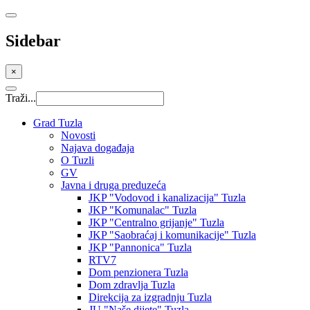
Sidebar
×
Traži...
Grad Tuzla
Novosti
Najava događaja
O Tuzli
GV
Javna i druga preduzeća
JKP "Vodovod i kanalizacija" Tuzla
JKP "Komunalac" Tuzla
JKP "Centralno grijanje" Tuzla
JKP "Saobraćaj i komunikacije" Tuzla
JKP "Pannonica" Tuzla
RTV7
Dom penzionera Tuzla
Dom zdravlja Tuzla
Direkcija za izgradnju Tuzla
JU "Naše dijete" Tuzla