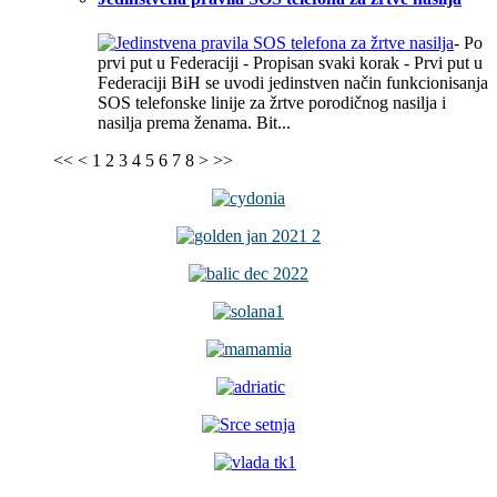
- Po
prvi put u Federaciji - Propisan svaki korak - Prvi put u
Federaciji BiH se uvodi jedinstven način funkcionisanja
SOS telefonske linije za žrtve porodičnog nasilja i
nasilja prema ženama. Bit...
<<
<
1
2
3
4
5
6
7
8
>
>>