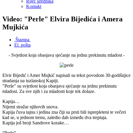
Riječ urednika
Kontakt
Video: "Perle" Elvira Bijedića i Amera
Mujkića
Štampa
El. pošta
- Svjetlost koja obasjava sjećanje na jednu prekinutu mladost -
Elvir Bijedić i Amer Mujkić napisali su tekst povodom 30-godišnjice
stradanja na tuzlanskoj Kapiji.
"Perle" su svjetlost koja obasjava sjećanje na jednu prekinutu
mladost. Za sve njih i za mladosti koje tek dolaze.
Kapija…
Nijemi stražar njihovih snova.
Kapija čuva tajnu i jedina zna čiji su prsti bili isprepleteni te večeri
kad se, u jednom trenu, zaledio dah između dva treptaja.
Kapija još broji Sandrove korake…
“Perle”