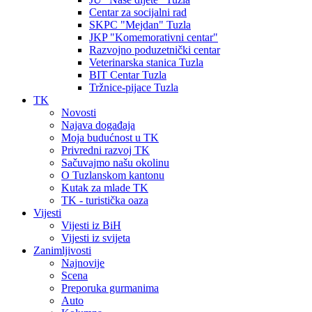
Centar za socijalni rad
SKPC "Mejdan" Tuzla
JKP "Komemorativni centar"
Razvojno poduzetnički centar
Veterinarska stanica Tuzla
BIT Centar Tuzla
Tržnice-pijace Tuzla
TK
Novosti
Najava događaja
Moja budućnost u TK
Privredni razvoj TK
Sačuvajmo našu okolinu
O Tuzlanskom kantonu
Kutak za mlade TK
TK - turistička oaza
Vijesti
Vijesti iz BiH
Vijesti iz svijeta
Zanimljivosti
Najnovije
Scena
Preporuka gurmanima
Auto