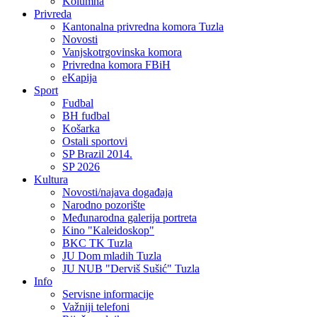
Kolumna
Privreda
Kantonalna privredna komora Tuzla
Novosti
Vanjskotrgovinska komora
Privredna komora FBiH
eKapija
Sport
Fudbal
BH fudbal
Košarka
Ostali sportovi
SP Brazil 2014.
SP 2026
Kultura
Novosti/najava događaja
Narodno pozorište
Međunarodna galerija portreta
Kino "Kaleidoskop"
BKC TK Tuzla
JU Dom mladih Tuzla
JU NUB "Derviš Sušić" Tuzla
Info
Servisne informacije
Važniji telefoni