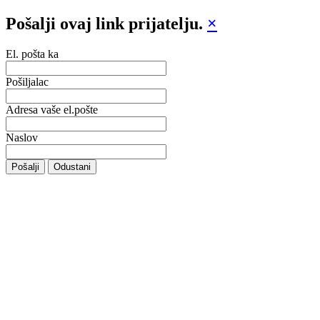
Pošalji ovaj link prijatelju.
×
El. pošta ka
Pošiljalac
Adresa vaše el.pošte
Naslov
Pošalji
Odustani