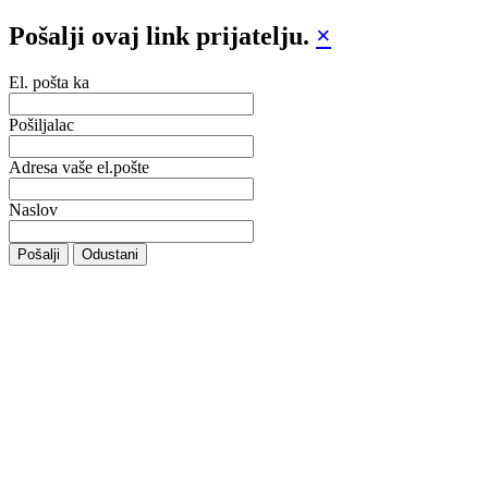
Pošalji ovaj link prijatelju.
×
El. pošta ka
Pošiljalac
Adresa vaše el.pošte
Naslov
Pošalji
Odustani