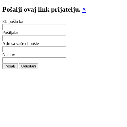
Pošalji ovaj link prijatelju.
×
El. pošta ka
Pošiljalac
Adresa vaše el.pošte
Naslov
Pošalji
Odustani