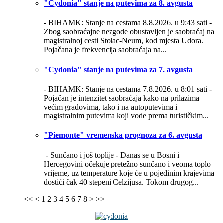
"Cydonia" stanje na putevima za 8. avgusta
- BIHAMK: Stanje na cestama 8.8.2026. u 9:43 sati -
Zbog saobraćajne nezgode obustavljen je saobraćaj na
magistralnoj cesti Stolac-Neum, kod mjesta Udora.
Pojačana je frekvencija saobraćaja na...
"Cydonia" stanje na putevima za 7. avgusta
- BIHAMK: Stanje na cestama 7.8.2026. u 8:01 sati -
Pojačan je intenzitet saobraćaja kako na prilazima
većim gradovima, tako i na autoputevima i
magistralnim putevima koji vode prema turističkim...
"Piemonte" vremenska prognoza za 6. avgusta
- Sunčano i još toplije -
Danas se u Bosni i
Hercegovini očekuje pretežno sunčano i veoma toplo
vrijeme, uz temperature koje će u pojedinim krajevima
dostići čak 40 stepeni Celzijusa. Tokom drugog...
<<
<
1
2
3
4
5
6
7
8
>
>>