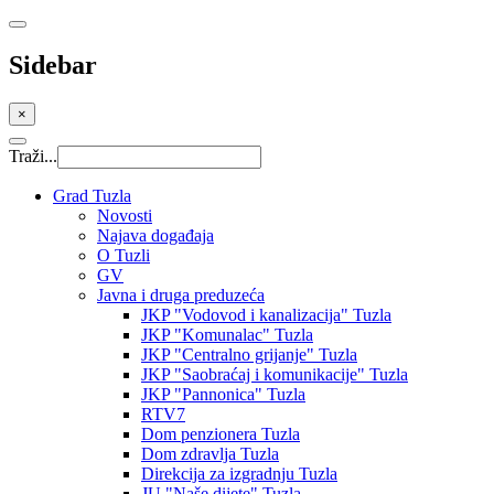
Sidebar
×
Traži...
Grad Tuzla
Novosti
Najava događaja
O Tuzli
GV
Javna i druga preduzeća
JKP "Vodovod i kanalizacija" Tuzla
JKP "Komunalac" Tuzla
JKP "Centralno grijanje" Tuzla
JKP "Saobraćaj i komunikacije" Tuzla
JKP "Pannonica" Tuzla
RTV7
Dom penzionera Tuzla
Dom zdravlja Tuzla
Direkcija za izgradnju Tuzla
JU "Naše dijete" Tuzla