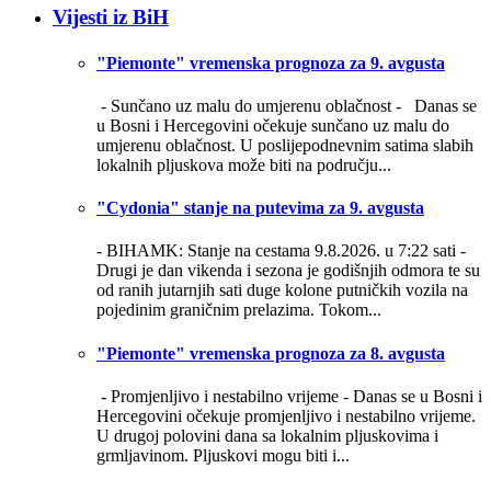
Vijesti iz BiH
"Piemonte" vremenska prognoza za 9. avgusta
- Sunčano uz malu do umjerenu oblačnost -
Danas se
u Bosni i Hercegovini očekuje sunčano uz malu do
umjerenu oblačnost. U poslijepodnevnim satima slabih
lokalnih pljuskova može biti na području...
"Cydonia" stanje na putevima za 9. avgusta
- BIHAMK: Stanje na cestama 9.8.2026. u 7:22 sati -
Drugi je dan vikenda i sezona je godišnjih odmora te su
od ranih jutarnjih sati duge kolone putničkih vozila na
pojedinim graničnim prelazima. Tokom...
"Piemonte" vremenska prognoza za 8. avgusta
- Promjenljivo i nestabilno vrijeme -
Danas se u Bosni i
Hercegovini očekuje promjenljivo i nestabilno vrijeme.
U drugoj polovini dana sa lokalnim pljuskovima i
grmljavinom. Pljuskovi mogu biti i...