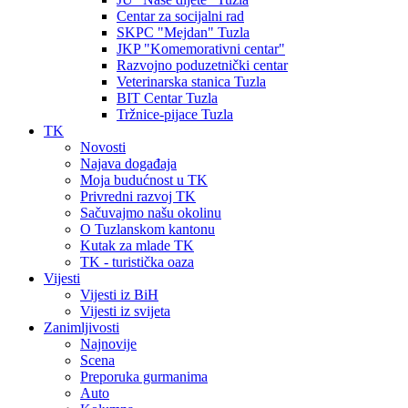
Centar za socijalni rad
SKPC "Mejdan" Tuzla
JKP "Komemorativni centar"
Razvojno poduzetnički centar
Veterinarska stanica Tuzla
BIT Centar Tuzla
Tržnice-pijace Tuzla
TK
Novosti
Najava događaja
Moja budućnost u TK
Privredni razvoj TK
Sačuvajmo našu okolinu
O Tuzlanskom kantonu
Kutak za mlade TK
TK - turistička oaza
Vijesti
Vijesti iz BiH
Vijesti iz svijeta
Zanimljivosti
Najnovije
Scena
Preporuka gurmanima
Auto