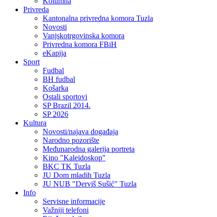
Kolumna
Privreda
Kantonalna privredna komora Tuzla
Novosti
Vanjskotrgovinska komora
Privredna komora FBiH
eKapija
Sport
Fudbal
BH fudbal
Košarka
Ostali sportovi
SP Brazil 2014.
SP 2026
Kultura
Novosti/najava događaja
Narodno pozorište
Međunarodna galerija portreta
Kino "Kaleidoskop"
BKC TK Tuzla
JU Dom mladih Tuzla
JU NUB "Derviš Sušić" Tuzla
Info
Servisne informacije
Važniji telefoni