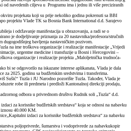
i od navedenih ciljeva u Programu ima i jednu ili više preciziranih
kviru projekata koji su prije nekoliko godina pokrenuti sa BBI
po projektu Vlade TK sa Bosnia Bank International d.d. Sarajevo
bileja i održavanje manifestacija u obrazovanju, a radi se o
irano je dodjeljivanje priznanja za 20 nastavnika/profesora/stručnih
kom dugogodišnjeg bavljenja nastavničkim pozivom.
a na ime troškova organizacije i realizacije manifestacije „Vrijedi
animacije, urgentne medicine i transfuzije u Bosni i Hercegovini –
škova organizacije i realizacije projekta „Maloljetnička trudnoća-
ako bi se odgovorilo na iskazane interese aplikanata, Vlada je dala
ce za 2025. godinu sa budžetskim sredstvima i transferima.
viš Sušić“ Tuzla i JU Narodno pozorište Tuzla. Također, Vlada je
uzete robe ili predmeta i predloži Kantonalnoj direkciji prodaju,
a nadzornog odbora u privrednom društvu Rudnik soli „Tuzla“ d.d.
izdaci za korisnike budžetskih sredstava“ koja se odnosi na nabavku
 u iznosu 40.000 KM.
ice„Kapitalni izdaci za korisnike budžetskih sredstava“ za nabavku
arstva poljoprivrede, šumarstva i vodoprivrede za nabavkukopir