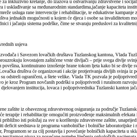
 za inkluzivno kretanje, do izazova u ostvarivanju zdravstvene i socijaln
i usklađivanje sa međunarodnim standardima,jačanje kapaciteta institu
 mreže usluga rane intervencije i rehabilitacije, te edukativne kampanje 
uštva jednakih mogućnosti u kojem će djeca i osobe sa invaliditetom moć
nici i jačanju sistema podrške, čime se stvaraju preduslovi za kvalitetn
ivrednih usjeva
oizvođača i Savezom lovačkih društava Tuzlanskog kantona, Vlada Tuzl
rouzrokuju lovostajem zaštićene vrste divljači – prije svega divlje svin
 površina, kontinuirano iznošenje hrane tokom ljeta kako bi se divlje sv
Lovačka društva će organizovati i akcije protjerivanja divljih svinja iz 
su odstreli ograničeni, a štete velike. Vlada TK pozvala je poljopriv
vo je kroz Program novčanih podrški u poljoprivredi i ruralnom razvoju 
 djelovanjem institucija, lovaca i poljoprivrednika Tuzlanski kanton jač
vene zaštite iz obaveznog zdravstvenog osiguranja za područje Tuzlans
e terapije i rehabilitacije omogućiti proizvođenje maksimalnih efekata iz
približno isti položaj za sve u korištenju zdravstvene zaštite, unaprijedi
i deficit sredstava iz programa vanbolničke i bolničke laboratorijske i 
đer, Programom se za cilj postavlja i povećanje bolničkih kapaciteta u 
te tercijarnog nivoa za povećane potrebe liječenja onkoloških pacijenata