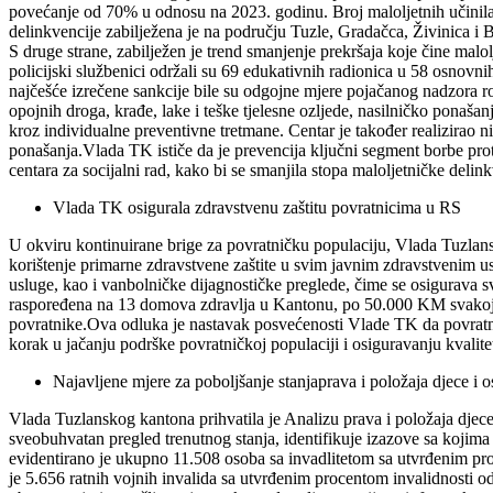
povećanje od 70% u odnosu na 2023. godinu. Broj maloljetnih učinilac
delinkvencije zabilježena je na području Tuzle, Gradačca, Živinica i 
S druge strane, zabilježen je trend smanjenje prekršaja koje čine mal
policijski službenici održali su 69 edukativnih radionica u 58 osnovn
najčešće izrečene sankcije bile su odgojne mjere pojačanog nadzora ro
opojnih droga, krađe, lake i teške tjelesne ozljede, nasilničko ponaša
kroz individualne preventivne tretmane. Centar je također realizirao ni
ponašanja.Vlada TK ističe da je prevencija ključni segment borbe prot
centara za socijalni rad, kako bi se smanjila stopa maloljetničke delink
Vlada TK osigurala zdravstvenu zaštitu povratnicima u RS
U okviru kontinuirane brige za povratničku populaciju, Vlada Tuzla
korištenje primarne zdravstvene zaštite u svim javnim zdravstvenim u
usluge, kao i vanbolničke dijagnostičke preglede, čime se osigurava
raspoređena na 13 domova zdravlja u Kantonu, po 50.000 KM svakoj us
povratnike.Ova odluka je nastavak posvećenosti Vlade TK da povratnic
korak u jačanju podrške povratničkoj populaciji i osiguravanju kvalit
Najavljene mjere za poboljšanje stanjaprava i položaja djece i o
Vlada Tuzlanskog kantona prihvatila je Analizu prava i položaja djece
sveobuhvatan pregled trenutnog stanja, identifikuje izazove sa kojima
evidentirano je ukupno 11.508 osoba sa invadlitetom sa utvrđenim proc
je 5.656 ratnih vojnih invalida sa utvrđenim procentom invalidnosti 