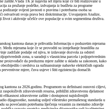
e zaštite.Vlada TK je najavila set mjera koje će biti realizovane u
cija za pružanje podrške, izdvajanja iz budžeta za programe
za podizanje svijesti javnosti o pravima i potrebama osoba sa
i ostvarivati svoja prava bez diskriminacije. Usvajanjem Analize,
iji život i aktivnije učešće ove populacije u svim segmentima društva.
anskog kantona danas je prihvatila Informaciju o poduzetim mjerama
je. Među mjerama koje će se provoditi su izmještanje hranilišta za
inje zadržale podalje od njiva, te izdavanje dozvola za odstrel
poljoprivrednih zona, u saradnji s vlasnicima parcela i poljoprivrednim
redne proizvođače da preduzmu mjere zaštite u skladu sa zakonom, kako
obezbijedilo i sredstva za sufinansiranje nabavke električnih ograda
a preventivne mjere, čuva usjeve i štiti egzistenciju domaćih
kog kantona za 2026.godinu. Programom su definisani osnovni ciljevi,
 raspoloživih zdravstvenih resursa, približiti zdravstvenu djelatnost
ti efikasnost zdravstvene zaštite i dostupnost najsloženijih
radio dijagnostike, nastalog usljed višestruko premašenog standarda u
skladu sa povećanim potrebama liječenja vezanim za mentalno zdravlje
, podrška razvoju sportsko-medicinske dijagnostike radi kvalitetnijeg