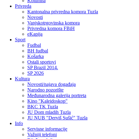
Kolumna
Privreda
Kantonalna privredna komora Tuzla
Novosti
Vanjskotrgovinska komora
Privredna komora FBiH
eKapija
Sport
Fudbal
BH fudbal
Košarka
Ostali sportovi
SP Brazil 2014.
SP 2026
Kultura
Novosti/najava događaja
Narodno pozorište
Međunarodna galerija portreta
Kino "Kaleidoskop"
BKC TK Tuzla
JU Dom mladih Tuzla
JU NUB "Derviš Sušić" Tuzla
Info
Servisne informacije
Važniji telefoni