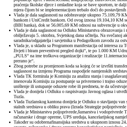
praćenja školske djece i omladine koja se bave sportom, te dalj
mjera čijom bi se implementacijom trebalo doći do postavljenih 
Vlada je dala saglasnosti na odobravanje ukupno 75.109,79 KM 
bankom i UniCredit bankom. Od ovog iznosa 19.104,10 KM se o
(BBI banka), dok se 56.005,69 KM odnosi na subvencije u okvi
Vlada je dala saglasnost na Odluku Ministarstva obrazovanja i n
obilježavaju 5. oktobra, Svjetskog dana učitelja. Na svečanoj a
saradnika/odgajatelja i savjetnika u Pedagoškom zavodu za ost
Vlada je, u skladu sa Programom manifestacija od interesa za T
živjeti i biram preventivni pregled dojki“, te po 1.000 KM Udruž
„PULS“ na ime troškova organizacije i realizacije 11.internacio
prerano je“.
Zbog potrebe za promjenom koda sa kojeg će se izvršiti transfer 
saglasnost na izmjenu Programa raspodjele namjenskih sredstava
Vlada TK formirala je Komisiju za analizu stanja i usaglašava
imenovala Komisiju za postupanje sa privremeno i trajno oduzet
uništenje ili ustupanje oduzete robe ili predmeta, te da učestvuj
Vlada je donijela i Odluku o raspisivanju Javnog oglasa i utvr
Tuzla.
Vlada Tuzlanskog kantona donijela je Odluku o stavljanju van 
stalnih sredstava u obliku prava (Izrada Strategije poljoprivr
Vlada je Ministarstvu poljoprivrede,šumarstva i vodoprivrede 
računarske i druge opreme, UPS uređaja, kancelarijskog namješt
Također su odobrenafinansijska sredstva u ukupnom iznosu 24.