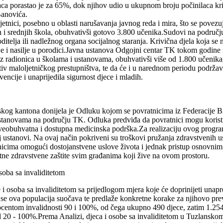
a porastao je za 65%, dok njihov udio u ukupnom broju počinilaca kriv
Banovića.
oljetnici, posebno u oblasti narušavanja javnog reda i mira, što se pov
ih i srednjih škola, obuhvativši gotovo 3.800 učenika.Sudovi na područ
ditelja ili nadležnog organa socijalnog staranja. Krivična djela koja s
nje i nasilje u porodici.Javna ustanova Odgojni centar TK tokom godine r
z radionica u školama i ustanovama, obuhvativši više od 1.800 učenika, r
iv maloljetničkog prestupništva, te da će i u narednom periodu podržava
vencije i unaprijedila sigurnost djece i mladih.
nskog kantona donijela je Odluku kojom se povratnicima iz Federacije
stanovama na području TK. Odluka predviđa da povratnici mogu koristiti
 sveobuhvatna i dostupna medicinska podrška.Za realizaciju ovog prog
tanovi. Na ovaj način pokriveni su troškovi pružanja zdravstvenih uslu
ima omogući dostojanstvene uslove života i jednak pristup osnovnim pr
etne zdravstvene zaštite svim građanima koji žive na ovom prostoru.
soba sa invaliditetom
 i osoba sa invaliditetom sa prijedlogom mjera koje će doprinijeti unap
 se ova populacija suočava te predlaže konkretne korake za njihovo pre
entom invalidnosti 90 i 100%, od čega ukupno 490 djece, zatim 1.254 ci
od 20 - 100%.Prema Analizi, djeca i osobe sa invaliditetom u Tuzlansk