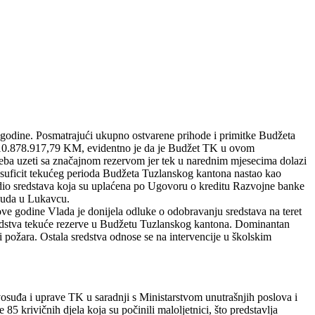
e godine. Posmatrajući ukupno ostvarene prihode i primitke Budžeta
 310.878.917,79 KM, evidentno je da je Budžet TK u ovom
reba uzeti sa značajnom rezervom jer tek u narednim mjesecima dolazi
je suficit tekućeg perioda Budžeta Tuzlanskog kantona nastao kao
 dio sredstava koja su uplaćena po Ugovoru o kreditu Razvojne banke
 suda u Lukavcu.
ove godine Vlada je donijela odluke o odobravanju sredstava na teret
edstva tekuće rezerve u Budžetu Tuzlanskog kantona. Dominantan
 požara. Ostala sredstva odnose se na intervencije u školskim
vosuđa i uprave TK u saradnji s Ministarstvom unutrašnjih poslova i
rivičnih djela koja su počinili maloljetnici, što predstavlja