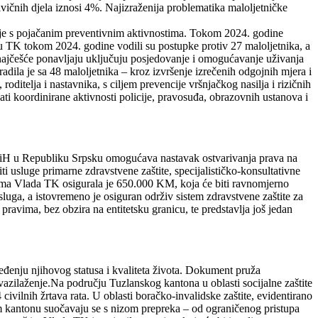
ičnih djela iznosi 4%. Najizraženija problematika maloljetničke
ezuje s pojačanim preventivnim aktivnostima. Tokom 2024. godine
ju TK tokom 2024. godine vodili su postupke protiv 27 maloljetnika, a
e najčešće ponavljaju uključuju posjedovanje i omogućavanje uživanja
adila je sa 48 maloljetnika – kroz izvršenje izrečenih odgojnih mjera i
oditelja i nastavnika, s ciljem prevencije vršnjačkog nasilja i rizičnih
ti koordinirane aktivnosti policije, pravosuđa, obrazovnih ustanova i
 BiH u Republiku Srpsku omogućava nastavak ostvarivanja prava na
 usluge primarne zdravstvene zaštite, specijalističko-konsultativne
rama Vlada TK osigurala je 650.000 KM, koja će biti ravnomjerno
ga, a istovremeno je osiguran održiv sistem zdravstvene zaštite za
avima, bez obzira na entitetsku granicu, te predstavlja još jedan
ređenju njihovog statusa i kvaliteta života. Dokument pruža
vazilaženje.Na području Tuzlanskog kantona u oblasti socijalne zaštite
vilnih žrtava rata. U oblasti boračko-invalidske zaštite, evidentirano
om kantonu suočavaju se s nizom prepreka – od ograničenog pristupa