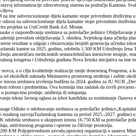
i razvoj informatizacije zdravstvenog sistema na području Kantona. Svak
ciljeva.
na ime subvencioniranje dijela kamatne stope privrednim društvima u o
dnosi na subvencioniranje dijela kamatne stope privrednim društvima
ru projekta sa UniCredit Bank d.d. Mostar.
auke o raspoređivanju sredstava sa potrošačke jedinice Obilježavanje ju
kademiji povodom obilježavanja 5. oktobra, Svjetskog dana učitelja plan
varene rezultate u odgoju i obrazovanju brojnih generacija učenika to
uzlanski kanton za 2025. godinu, odobrila 1.500 KM Udruženju žena Tuzl
enju anestetičara medicinskih sestara/tehničara intenzivne terapije, re
nalnog kongresa i Udruženju građana Nova ženska inicijativa na ime tro
novca, a u cilju kvalitetnije realizacije ranije donesenog Programa, a k
 od ekoloških naknada Ministarstva prostornog uređenja i zaštite okoli
nje iznosa sredstava izvršenja budžeta za 2024. godinu za JU NUB „Der
om robom i predmetima. Ova komisija ima zadatak da izvrši procjenu od
e u postupcima prodaje, uništenja ili ustupanja.
đivanju teksta Javnog oglasa za izbor kandidata za nominiranje članov
snage Odluke o odobravanju sredstava sa potrošačke jedinice„Kapitalni 
ede i ruralnog razvojaTuzlanskog kantona za period 2025.-2027. godine)
TK odobrila sredstava u ukupnom iznosu 16.750 KM sa potrošačke jedin
aja, antivirusnog programa i opreme za čišćenje prostorija.
200 KM Poljoprivrednom zavodu,upravnoj organizaciji u sastavu Minist