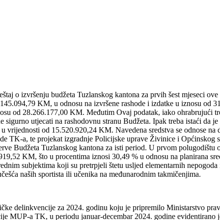
eštaj o izvršenju budžeta Tuzlanskog kantona za prvih šest mjeseci ov
9.145.094,79 KM, u odnosu na izvršene rashode i izdatke u iznosu od
u iznosu od 28.266.177,00 KM. Međutim Ovaj podatak, iako ohrabrujući t
ne sigurno utjecati na rashodovnu stranu Budžeta. Ipak treba istaći da 
anja u vrijednosti od 15.520.920,24 KM. Navedena sredstva se odnose na
de TK-a, te projekat izgradnje Policijske uprave Živinice i Općinskog
rezerve Budžeta Tuzlanskog kantona za isti period. U prvom polugodištu 
919,52 KM, što u procentima iznosi 30,49 % u odnosu na planirana sr
dnim subjektima koji su pretrpjeli štetu usljed elementarnih nepogoda i
e učešća naših sportista ili učenika na međunarodnim takmičenjima.
ičke delinkvencije za 2024. godinu koju je pripremilo Ministarstvo pra
UP-a TK, u periodu januar-decembar 2024. godine evidentirano je 85 k