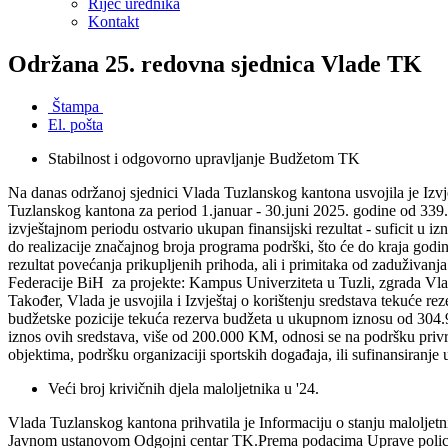
Riječ urednika
Kontakt
Održana 25. redovna sjednica Vlade TK
Štampa
El. pošta
Stabilnost i odgovorno upravljanje Budžetom TK
Na danas održanoj sjednici Vlada Tuzlanskog kantona usvojila je Izvj
Tuzlanskog kantona za period 1.januar - 30.juni 2025. godine od 33
izvještajnom periodu ostvario ukupan finansijski rezultat - suficit 
do realizacije značajnog broja programa podrški, što će do kraja godi
rezultat povećanja prikupljenih prihoda, ali i primitaka od zaduživ
Federacije BiH za projekte: Kampus Univerziteta u Tuzli, zgrada Vla
Također, Vlada je usvojila i Izvještaj o korištenju sredstava tekuće 
budžetske pozicije tekuća rezerva budžeta u ukupnom iznosu od 304.
iznos ovih sredstava, više od 200.000 KM, odnosi se na podršku privre
objektima, podršku organizaciji sportskih događaja, ili sufinansiranj
Veći broj krivičnih djela maloljetnika u '24.
Vlada Tuzlanskog kantona prihvatila je Informaciju o stanju maloljetn
Javnom ustanovom Odgojni centar TK.Prema podacima Uprave policije M