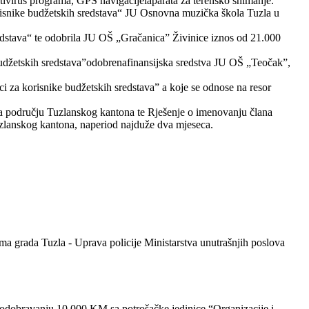
antivirus programa, GPS navigacijeiaparata za terensko snimanje.
orisnike budžetskih sredstava“ JU Osnovna muzička škola Tuzla u
redstava“ te odobrila JU OŠ „Gračanica” Živinice iznos od 21.000
udžetskih sredstava”odobrenafinansijska sredstva JU OŠ „Teočak”,
i za korisnike budžetskih sredstava” a koje se odnose na resor
na području Tuzlanskog kantona te Rješenje o imenovanju člana
zlanskog kantona, naperiod najduže dva mjeseca.
ma grada Tuzla - Uprava policije Ministarstva unutrašnjih poslova
odobravanju 10.000 KM sa potrošačke jedinice “Organizacije i