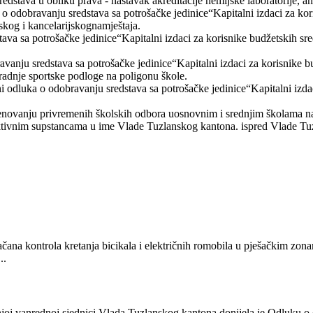
redstava u obliku prava - nastavak akreditacije hemijske laboratorije, 
o odobravanju sredstava sa potrošačke jedinice“Kapitalni izdaci za k
kog i kancelarijskognamještaja.
ava sa potrošačke jedinice“Kapitalni izdaci za korisnike budžetskih s
ju sredstava sa potrošačke jedinice“Kapitalni izdaci za korisnike b
adnje sportske podloge na poligonu škole.
 odluka o odobravanju sredstava sa potrošačke jedinice“Kapitalni izdac
imenovanju privremenih školskih odbora uosnovnim i srednjim školama 
ktivnim supstancama u ime Vlade Tuzlanskog kantona. ispred Vlade Tu
čana kontrola kretanja bicikala i električnih romobila u pješačkim zona
..
 vanrednoj sjednici Vlada Tuzlanskog kantona donijela je Odluku o 