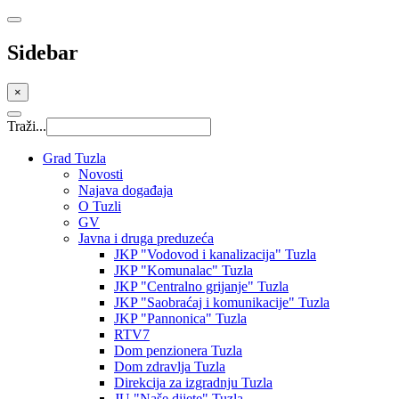
Sidebar
×
Traži...
Grad Tuzla
Novosti
Najava događaja
O Tuzli
GV
Javna i druga preduzeća
JKP "Vodovod i kanalizacija" Tuzla
JKP "Komunalac" Tuzla
JKP "Centralno grijanje" Tuzla
JKP "Saobraćaj i komunikacije" Tuzla
JKP "Pannonica" Tuzla
RTV7
Dom penzionera Tuzla
Dom zdravlja Tuzla
Direkcija za izgradnju Tuzla
JU "Naše dijete" Tuzla