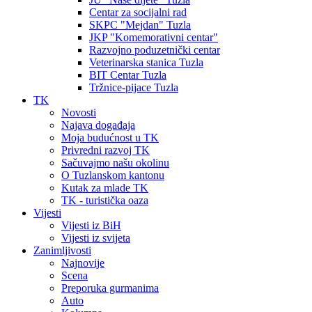
Centar za socijalni rad
SKPC "Mejdan" Tuzla
JKP "Komemorativni centar"
Razvojno poduzetnički centar
Veterinarska stanica Tuzla
BIT Centar Tuzla
Tržnice-pijace Tuzla
TK
Novosti
Najava događaja
Moja budućnost u TK
Privredni razvoj TK
Sačuvajmo našu okolinu
O Tuzlanskom kantonu
Kutak za mlade TK
TK - turistička oaza
Vijesti
Vijesti iz BiH
Vijesti iz svijeta
Zanimljivosti
Najnovije
Scena
Preporuka gurmanima
Auto