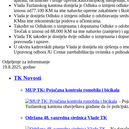
aparata, računarske i druge opreme,kancelarijskog namještaja, s
Vlada Tuzlanskog kantona donijela je Odluku o izmjeni odluke 
iznosu od77.100 KM na ime nabavke opreme zakabinete i škols
Vlada je donijela Odluku o izmjeni odluke o odobravanju sredst
KMna ime rekonstrukcija podova u učionicama.
Također su Odlukom o izmjenama i dopunama Odluke o odobravan
Teočak u iznosu od 88.000 KM na ime nabavke (zamjene) i ugr
Vlada TK također je donijela dvije odluke o izmjenama i dopuni
pravosuđa i uprave.
U okviru kadrovskih pitanja Vlada je donijela niz rješenja o 
Upravnog odbora JU Centar zarehabilitaciju ovisnika o psihoa
Odjeljenje za informisanje
19.8.2025. godine
TK Novosti
MUP TK: Pojačana kontrola romobila i bicikala
- Poja
Tuzlanskog kantona obavještava građane da će policijski.
Održana 48. vanredna sjednica Vlade TK
Na današnjoj