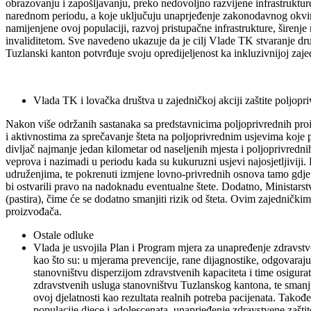
obrazovanju i zapošljavanju, preko nedovoljno razvijene infrastrukture
narednom periodu, a koje uključuju unaprjeđenje zakonodavnog okvira 
namijenjene ovoj populaciji, razvoj pristupačne infrastrukture, širenje
invaliditetom. Sve navedeno ukazuje da je cilj Vlade TK stvaranje dr
Tuzlanski kanton potvrđuje svoju opredijeljenost ka inkluzivnijoj zajed
Vlada TK i lovačka društva u zajedničkoj akciji zaštite poljopr
Nakon više održanih sastanaka sa predstavnicima poljoprivrednih pr
i aktivnostima za sprečavanje šteta na poljoprivrednim usjevima koje p
divljač najmanje jedan kilometar od naseljenih mjesta i poljoprivrednih
veprova i nazimadi u periodu kada su kukuruzni usjevi najosjetljiviji. 
udruženjima, te pokrenuti izmjene lovno-privrednih osnova tamo gdje 
bi ostvarili pravo na nadoknadu eventualne štete. Dodatno, Ministarst
(pastira), čime će se dodatno smanjiti rizik od šteta. Ovim zajedničkim
proizvođača.
Ostale odluke
Vlada je usvojila Plan i Program mjera za unapređenje zdravst
kao što su: u mjerama prevencije, rane dijagnostike, odgovarajuć
stanovništvu disperzijom zdravstvenih kapaciteta i time osigurati 
zdravstvenih usluga stanovništvu Tuzlanskog kantona, te smanjit
ovoj djelatnosti kao rezultata realnih potreba pacijenata. Tako
populacije djece i adolescenata, unaprjeđenje zdravstvene zašti